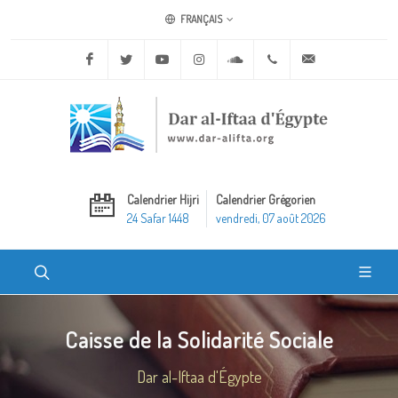
FRANÇAIS
Facebook
Twitter
Youtube
Instagram
Soundcloud
+20 2 25970400
ask@dar-alifta.o
Calendrier Hijri
Calendrier Grégorien
24 Safar 1448
vendredi, 07 août 2026
Caisse de la Solidarité Sociale
Dar al-Iftaa d'Égypte