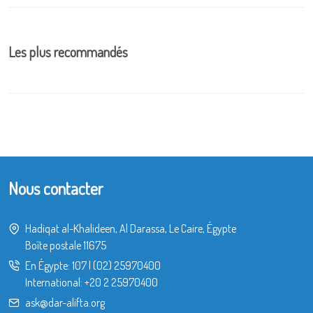
Les plus recommandés
Nous contacter
Hadiqat al-Khalideen, Al Darassa, Le Caire, Égypte
Boîte postale 11675
En Égypte:
107
|
(02) 25970400
International:
+20 2 25970400
ask@dar-alifta.org