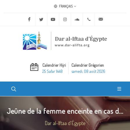
FRANÇAIS
Facebook
Twitter
Youtube
Instagram
Soundcloud
+20 2 25970400
ask@dar-alifta.o
Calendrier Hijri
Calendrier Grégorien
25 Safar 1448
samedi, 08 août 2026
Jeûne de la femme enceinte en cas d...
Dar al-Iftaa d'Égypte