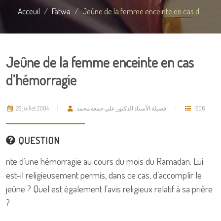
Acceuil
Fatwa
Jeûne de la femme enceinte en cas d...
Jeûne de la femme enceinte en cas
d’hémorragie
22 juillet 2004
فضيلة الأستاذ الدكتور علي جمعة محمد
1206
QUESTION
nte d’une hémorragie au cours du mois du Ramadan. Lui
est-il religieusement permis, dans ce cas, d’accomplir le
jeûne ? Quel est également l’avis religieux relatif à sa prière
?