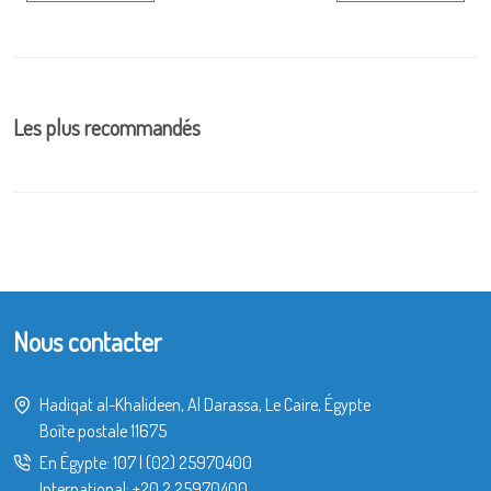
Les plus recommandés
Nous contacter
Hadiqat al-Khalideen, Al Darassa, Le Caire, Égypte
Boîte postale 11675
En Égypte:
107
|
(02) 25970400
International:
+20 2 25970400