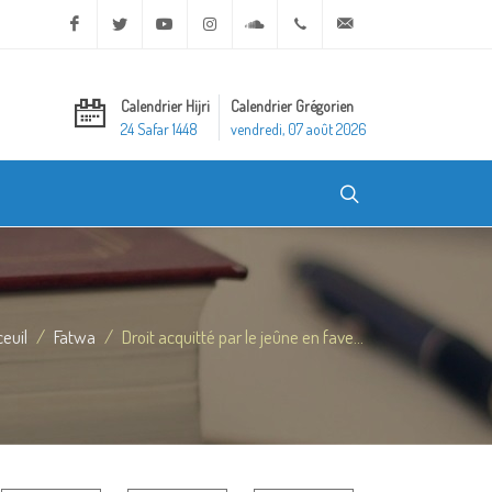
Facebook
Twitter
Youtube
Instagram
Soundcloud
+20 2 25970400
ask@dar-alifta.org
Calendrier Hijri
Calendrier Grégorien
24 Safar 1448
vendredi, 07 août 2026
euil
Fatwa
Droit acquitté par le jeûne en fave...