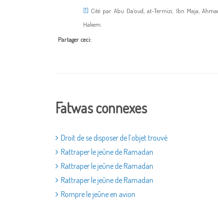
[1]
Cité par Abu Da’oud, at-Termizi, Ibn Maja, Ahmad
Hakem.
Partager ceci:
Fatwas connexes
Droit de se disposer de l’objet trouvé
Rattraper le jeûne de Ramadan
Rattraper le jeûne de Ramadan
Rattraper le jeûne de Ramadan
Rompre le jeûne en avion