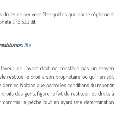
es droits ne peuvent être quittes que par le règlement
ète (P.S.S.L) dit :
estitution.
»
[1]
eur de l’ayant-droit ne constitue pas un moyen
le restitue le droit à son propriétaire ou qu’il en soit
e dernier. Notons que parmi les conditions du repentir
roits des gens, figure le fait de restituer les droits à
voir commis le péché tout en ayant une détermination