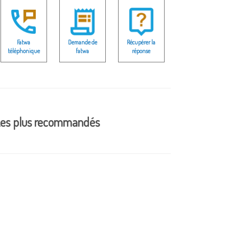
Fatwa
Demande de
Récupérer la
téléphonique
fatwa
réponse
es plus recommandés