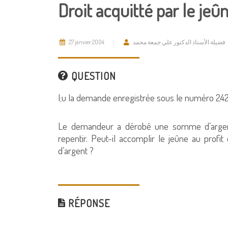
Droit acquitté par le jeû
27 janvier 2004
فضيلة الأستاذ الدكتور علي جمعة محمد
QUESTION
l;u la demande enregistrée sous le numéro 2421
Le demandeur a dérobé une somme d’argent s
repentir. Peut-il accomplir le jeûne au profit
d’argent ?
RÉPONSE