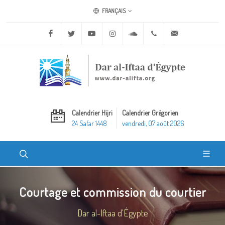
FRANÇAIS
Facebook
Twitter
Youtube
Instagram
Soundcloud
+20 2 25970400
ask@dar-alifta.o
Calendrier Hijri
Calendrier Grégorien
24 Safar 1448
vendredi, 07 août 2026
Courtage et commission du courtier
Dar al-Iftaa d'Égypte