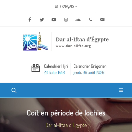
FRANÇAIS
Facebook
Twitter
Youtube
Instagram
Soundcloud
+20 2 25970400
ask@dar-alifta.o
Calendrier Hijri
Calendrier Grégorien
23 Safar 1448
jeudi, 06 août 2026
Coït en période de lochies
Dar al-Iftaa d'Égypte