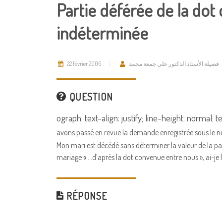
Partie déférée de la dot 
indéterminée
22 février 2006
فضيلة الأستاذ الدكتور علي جمعة محمد
QUESTION
ograph; text-align: justify; line-height: normal;
avons passé en revue la demande enregistrée sous le n
Mon mari est décédé sans déterminer la valeur de la part
mariage « …d’après la dot convenue entre nous », ai-je le 
RÉPONSE