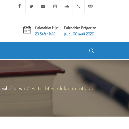
Facebook
Twitter
Youtube
Instagram
Soundcloud
+20 2 25970400
ask@dar-alifta.org
Calendrier Hijri
Calendrier Grégorien
23 Safar 1448
jeudi, 06 août 2026
euil
Fatwa
Partie déférée de la dot dont la va...