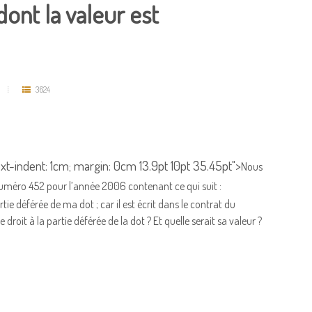
dont la valeur est
3624
 text-indent: 1cm; margin: 0cm 13.9pt 10pt 35.45pt">
Nous
uméro 452 pour l’année 2006 contenant ce qui suit :
ie déférée de ma dot ; car il est écrit dans le contrat du
droit à la partie déférée de la dot ? Et quelle serait sa valeur ?