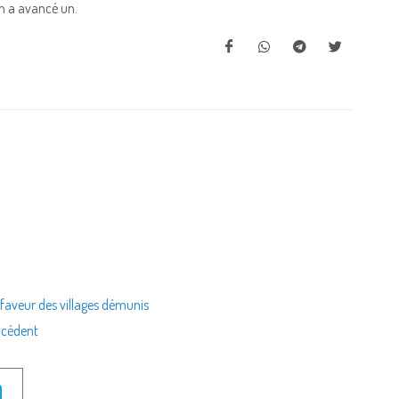
l lui en a avancé un.
 faveur des villages démunis
excédent