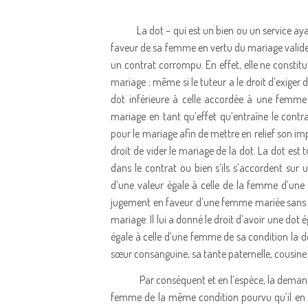
La dot – qui est un bien ou un service aya
faveur de sa femme en vertu du mariage vali
un contrat corrompu. En effet, elle ne constitu
mariage ; même si le tuteur a le droit d’exiger
dot inférieure à celle accordée à une femme de
mariage en tant qu’effet qu’entraîne le contra
pour le mariage afin de mettre en relief son impor
droit de vider le mariage de la dot. La dot est
dans le contrat ou bien s’ils s’accordent sur 
d’une valeur égale à celle de la femme d’une 
jugement en faveur d’une femme mariée sans 
mariage. Il lui a donné le droit d’avoir une dot
égale à celle d’une femme de sa condition la 
sœur consanguine, sa tante paternelle, cousine 
Par conséquent et en l’espèce, la demand
femme de la même condition pourvu qu’il en so