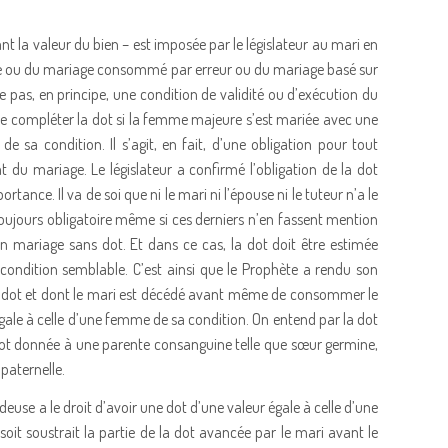
nt la valeur du bien – est imposée par le législateur au mari en
de ou du mariage consommé par erreur ou du mariage basé sur
e pas, en principe, une condition de validité ou d’exécution du
 de compléter la dot si la femme majeure s’est mariée avec une
 sa condition. Il s’agit, en fait, d’une obligation pour tout
t du mariage. Le législateur a confirmé l’obligation de la dot
tance. Il va de soi que ni le mari ni l’épouse ni le tuteur n’a le
 toujours obligatoire même si ces derniers n’en fassent mention
un mariage sans dot. Et dans ce cas, la dot doit être estimée
condition semblable. C’est ainsi que le Prophète a rendu son
dot et dont le mari est décédé avant même de consommer le
 égale à celle d’une femme de sa condition. On entend par la dot
dot donnée à une parente consanguine telle que sœur germine,
paternelle.
euse a le droit d’avoir une dot d’une valeur égale à celle d’une
it soustrait la partie de la dot avancée par le mari avant le