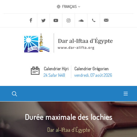
FRANÇAIS
Facebook
Twitter
Youtube
Instagram
Soundcloud
+20 2 25970400
ask@dar-alifta.o
Calendrier Hijri
Calendrier Grégorien
24 Safar 1448
vendredi, 07 août 2026
Durée maximale des lochies
Dar al-Iftaa d'Égypte