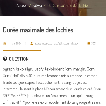
Acceuil
Fatwa
Durée maximale des lochies
Durée maximale des lochies
11 mars 2004
فضيلة الأستاذ الدكتور علي جمعة محمد
3051
QUESTION
ograph; text-align: justify; text-indent: 1cm; margin: 0cm
0cm 10pt">
Il y a 40 jours, ma femme a mis au monde un enfant.
Trente sept jours après l’accouchement, le sang rouge s’est
interrompu laissant la place à l’écoulement d’un liquide coloré. Et au
ième
ième
39
et 40
jour, elle a eu un écoulement d’un liquide rouge.
ième
Enfin, au 41
jour, elle a eu un écoulement du sang rougeâtre sans