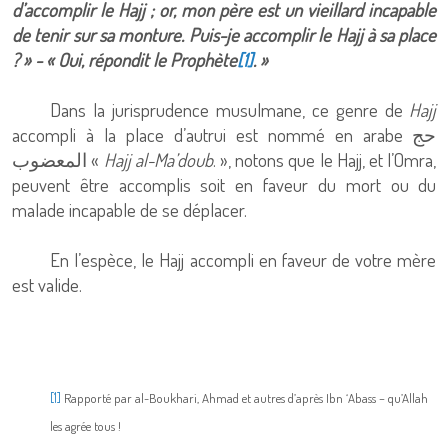
d’accomplir le Hajj ; or, mon père est un vieillard incapable
de tenir sur sa monture. Puis-je accomplir le Hajj à sa place
? » - « Oui, répondit le Prophète
[1]
. »
Dans la jurisprudence musulmane, ce genre de
Hajj
accompli à la place d’autrui est nommé en arabe
حج
المعضوب
«
Hajj al-Ma’doub
. », notons que le Hajj, et l’Omra,
peuvent être accomplis soit en faveur du mort ou du
malade incapable de se déplacer.
En l’espèce, le Hajj accompli en faveur de votre mère
est valide.
[1]
Rapporté par al-Boukhari, Ahmad et autres d’après Ibn ‘Abass – qu’Allah
les agrée tous !