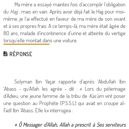
Ma mère a essayé maintes fois d’accomplir l’obligation
du
Hajj
; mais en vain. Après avoir déjà fait le Hajj pour moi-
même, je l’ai effectué en faveur de ma mère de son vivant
et à ses propres frais. A ce temps-là, ma mère était âgée de
80 ans, malade d’incontinence d’urine et atteinte du vertige
lorsqu’elle montait dans une voiture.
RÉPONSE
Solyman Ibn Yaçar rapporte d’après ‘Abdullah Ibn
‘Abass - qu’Allah les agrée - dit : « Lors du pèlerinage
d’Adieu, une jeune femme de la tribu de
Kas’am
vint poser
une question au Prophète (P.S.S.L) qui avait en croupe al-
Fadl Ibn ‘Abass. Elle lui interrogea :
« Ô Messager d’Allah, Allah a prescrit à Ses serviteurs