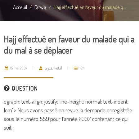
Acceuil
Fatwa
Hajj effectué en faveur du malade q...
Hajj effectué en faveur du malade qui a
du mal à se déplacer
15 mai 2007
أمانة الفتوى
1371
QUESTION
ograph; text-align: justify; line-height: normal; text-indent:
1cm">
Nous avons passé en revue la demande enregistrée
sous le numéro 559 pour l’année 2007 contenant ce qui
suit :