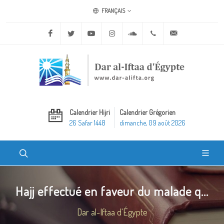
FRANÇAIS
Facebook
Twitter
Youtube
Instagram
Soundcloud
+20 2 25970400
ask@dar-alifta.o
Calendrier Hijri
Calendrier Grégorien
26 Safar 1448
dimanche, 09 août 2026
Hajj effectué en faveur du malade q...
Dar al-Iftaa d'Égypte