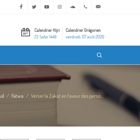
Facebook
Twitter
Youtube
Instagram
Soundcloud
+20 2 25970400
ask@dar-alifta.org
Calendrier Hijri
Calendrier Grégorien
23 Safar 1448
vendredi, 07 août 2026
uil
Fatwa
Verser la Zakat en faveur des perso...