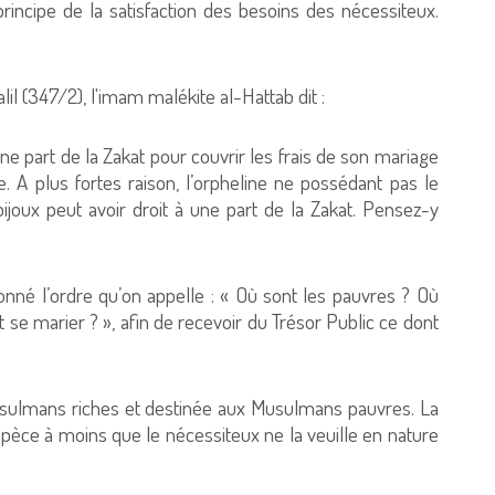
 principe de la satisfaction des besoins des nécessiteux.
l (347/2), l'imam malékite al-Hattab dit :
une part de la Zakat pour couvrir les frais de son mariage
. A plus fortes raison, l’orpheline ne possédant pas le
oux peut avoir droit à une part de la Zakat. Pensez-y
onné l’ordre qu’on appelle : « Où sont les pauvres ? Où
 se marier ? », afin de recevoir du Trésor Public ce dont
Musulmans riches et destinée aux Musulmans pauvres. La
spèce à moins que le nécessiteux ne la veuille en nature