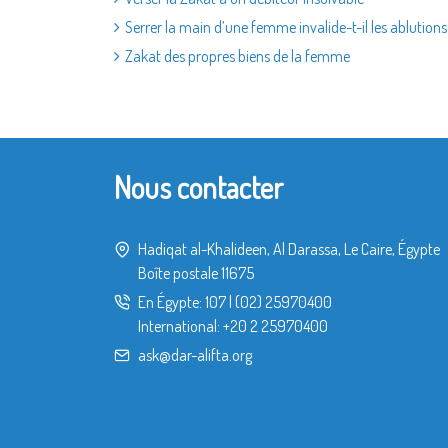
Serrer la main d’une femme invalide-t-il les ablutions
Zakat des propres biens de la femme
Nous contacter
Hadiqat al-Khalideen, Al Darassa, Le Caire, Égypte
Boîte postale 11675
En Égypte:
107
|
(02) 25970400
International:
+20 2 25970400
ask@dar-alifta.org