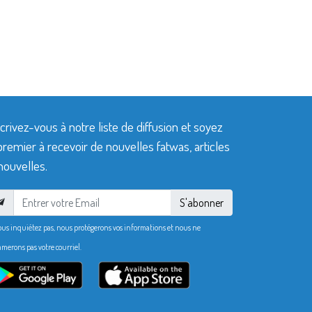
crivez-vous à notre liste de diffusion et soyez
premier à recevoir de nouvelles fatwas, articles
nouvelles.
S'abonner
ous inquiétez pas, nous protégerons vos informations et nous ne
merons pas votre courriel.