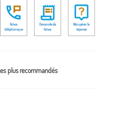
Fatwa
Demande de
Récupérer la
téléphonique
fatwa
réponse
es plus recommandés