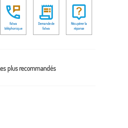
Fatwa
Demande de
Récupérer la
téléphonique
fatwa
réponse
es plus recommandés