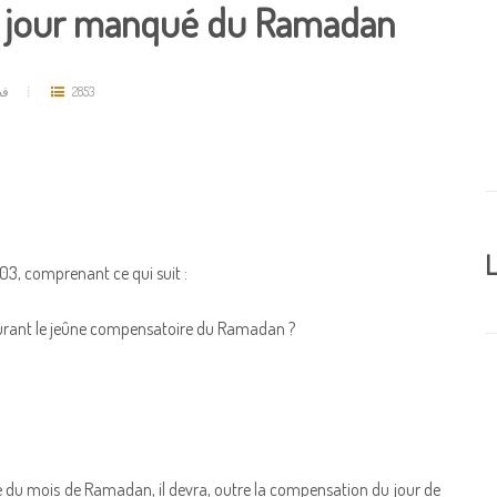
un jour manqué du Ramadan
فض
2853
L
3, comprenant ce qui suit :
 durant le jeûne compensatoire du Ramadan ?
du mois de Ramadan, il devra, outre la compensation du jour de