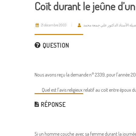
Coït durant le jeûne d’
21 décembre 2003
يلة الأستاذ الدكتور علي جمعة محمد
QUESTION
Nous avons reçu la demande n° 2339, pour l'année 200
Quel est l'avis religieux relatif au coït entre époux
RÉPONSE
Si un homme couche avec sa femme durant la journée 