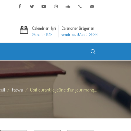
Facebook
Twitter
Youtube
Instagram
Soundcloud
+20 2 25970400
ask@dar-alifta.org
Calendrier Hijri
Calendrier Grégorien
24 Safar 1448
vendredi, 07 août 2026
uil
Fatwa
Coït durant le jeûne d’un jour manq...