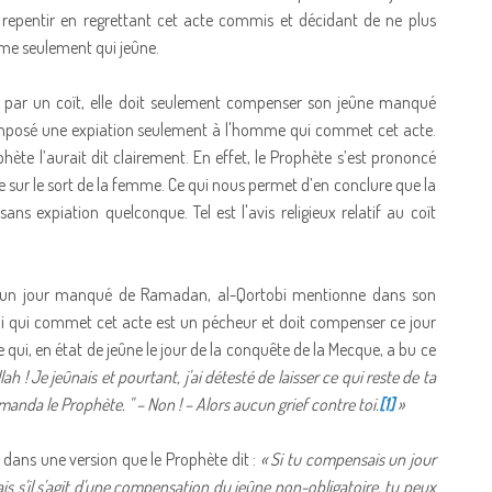
 repentir en regrettant cet acte commis et décidant de ne plus
mme seulement qui jeûne.
ar un coït, elle doit seulement compenser son jeûne manqué
imposé une expiation seulement à l'homme qui commet cet acte.
phète l’aurait dit clairement. En effet, le Prophète s’est prononcé
e sur le sort de la femme. Ce qui nous permet d’en conclure que la
expiation quelconque. Tel est l'avis religieux relatif au coït
 d’un jour manqué de Ramadan, al-Qortobi mentionne dans son
i qui commet cet acte est un pécheur et doit compenser ce jour
e qui, en état de jeûne le jour de la conquête de la Mecque, a bu ce
ah ! Je jeûnais et pourtant, j'ai détesté de laisser ce qui reste de ta
nda le Prophète. " – Non ! – Alors aucun grief contre toi.
[1]
»
dans une version que le Prophète dit :
« Si tu compensais un jour
s s'il s'agit d'une compensation du jeûne non-obligatoire, tu peux