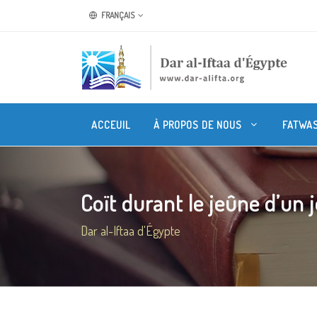
FRANÇAIS
ACCEUIL
À PROPOS DE NOUS
FATWA
Coït durant le jeûne d’un 
Dar al-Iftaa d'Égypte