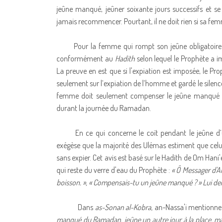
jeûne manqué, jeûner soixante jours successifs et se
jamais recommencer. Pourtant, il ne doit rien si sa fe
Pour la femme qui rompt son jeûne obligatoire p
conformément au
Hadith
selon lequel le Prophète a 
La preuve en est que si l'expiation est imposée, le Pro
seulement sur l’expiation de l’homme et gardé le silenc
femme doit seulement compenser le jeûne manqué sans 
durant la journée du Ramadan.
En ce qui concerne le coït pendant le jeûne
exégèse que la majorité des Ulémas estiment que celu
sans expier. Cet avis est basé sur le Hadith de Om Hani'
qui reste du verre d'eau du Prophète :
« Ô Messager d'All
boisson. », « Compensais-tu un jeûne manqué ? » Lui dema
Dans
as-Sonan al-Kobra,
an-Nassa'i mentionne 
manqué du Ramadan, jeûne un autre jour à la place, mai