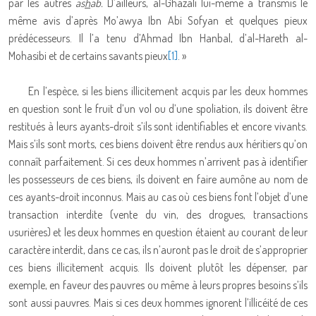
par les autres
as
h
ab.
D’ailleurs, al-Ghazali lui-même a transmis le
même avis d’après Mo’awya Ibn Abi Sofyan et quelques pieux
prédécesseurs. Il l’a tenu d’Ahmad Ibn Hanbal, d’al-Hareth al-
Mohasibi et de certains savants pieux
[1]
. »
En l’espèce, si les biens illicitement acquis par les deux hommes
en question sont le fruit d’un vol ou d’une spoliation, ils doivent être
restitués à leurs ayants-droit s’ils sont identifiables et encore vivants.
Mais s’ils sont morts, ces biens doivent être rendus aux héritiers qu’on
connaît parfaitement. Si ces deux hommes n’arrivent pas à identifier
les possesseurs de ces biens, ils doivent en faire aumône au nom de
ces ayants-droit inconnus. Mais au cas où ces biens font l’objet d’une
transaction interdite (vente du vin, des drogues, transactions
usurières) et les deux hommes en question étaient au courant de leur
caractère interdit, dans ce cas, ils n’auront pas le droit de s’approprier
ces biens illicitement acquis. Ils doivent plutôt les dépenser, par
exemple, en faveur des pauvres ou même à leurs propres besoins s’ils
sont aussi pauvres. Mais si ces deux hommes ignorent l’illicéité de ces