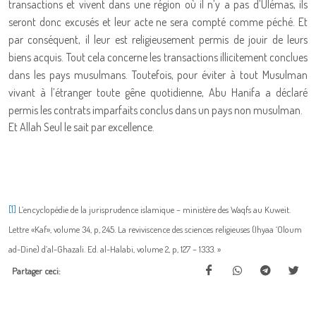
transactions et vivent dans une région où il n’y a pas d’Ulémas, ils
seront donc excusés et leur acte ne sera compté comme péché. Et
par conséquent, il leur est religieusement permis de jouir de leurs
biens acquis. Tout cela concerne les transactions illicitement conclues
dans les pays musulmans. Toutefois, pour éviter à tout Musulman
vivant à l’étranger toute gêne quotidienne, Abu Hanifa a déclaré
permis les contrats imparfaits conclus dans un pays non musulman.
Et Allah Seul le sait par excellence.
[1]
L’encyclopédie de la jurisprudence islamique – ministère des Waqfs au Kuweit.
Lettre «Kaf», volume 34, p, 245. La reviviscence des sciences religieuses (Ihyaa ‘Oloum
ad-Dine) d’al-Ghazali. Ed. al-Halabi, volume 2, p, 127 – 1333. »
Partager ceci: