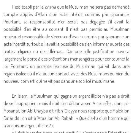
Il est établi par la
charia
que le Musulman ne sera pas demandé
compte auprès d’Allah d’un acte interdit commis par ignorance.
Pourtant, sa responsabilité n’en serait pas dégagée s’il avait la
possibilité d’en être au courant. Il n’est pas permis au Musulman
majeur et responsable de s’excuser d’avoir commis par ignorance un
acte interdit surtout s’il avait la possibilité de s’en informer auprès des
textes religieux ou des Ulémas
...
Car une telle justification ouvrira
largement la porte à des prétentions mensongères pour contourner la
loi. Pourtant, on accepte l’excuse du Musulman qui vit dans une
région isolée où il n’a aucun contact avec des Musulmans ou bien du
nouveau converti qui ne vit pas dans une société musulmane.
En Islam, le Musulman qui gagne un argent illicite n’a pas le droit
de se l’approprier ; mais il doit s’en débarrasser. A cet effet, dans al-
Mosanaf, Ibn Abi Chayba dit « Ibn ‘Olayya nous rapporte que Malek Ibn
Dinar dit : on dit à ‘Ataa Ibn Abi Rabah : « Que dis-tu d’un homme qui
a acquis un argent illicite ? »,