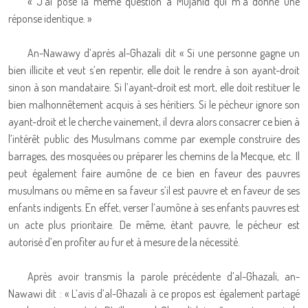
« J’ai posé la même question à Mujahid qui m’a donné une
réponse identique. »
An-Nawawy d’après al-Ghazali dit « Si une personne gagne un
bien illicite et veut s’en repentir, elle doit le rendre à son ayant-droit
sinon à son mandataire. Si l’ayant-droit est mort, elle doit restituer le
bien malhonnêtement acquis à ses héritiers. Si le pécheur ignore son
ayant-droit et le cherche vainement, il devra alors consacrer ce bien à
l’intérêt public des Musulmans comme par exemple construire des
barrages, des mosquées ou préparer les chemins de la Mecque, etc. Il
peut également faire aumône de ce bien en faveur des pauvres
musulmans ou même en sa faveur s’il est pauvre et en faveur de ses
enfants indigents. En effet, verser l’aumône à ses enfants pauvres est
un acte plus prioritaire. De même, étant pauvre, le pécheur est
autorisé d’en profiter au fur et à mesure de la nécessité.
Après avoir transmis la parole précédente d’al-Ghazali, an-
Nawawi dit : « L’avis d’al-Ghazali à ce propos est également partagé