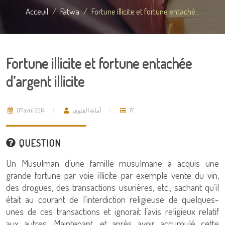
Acceuil
Fatwa
Fortune illicite et fortune entaché...
Fortune illicite et fortune entachée
d’argent illicite
07 avril 2014
أمانة الفتوى
17
QUESTION
Un Musulman d’une famille musulmane a acquis une
grande fortune par voie illicite par exemple vente du vin,
des drogues, des transactions usurières, etc., sachant qu’il
était au courant de l’interdiction religieuse de quelques-
unes de ces transactions et ignorait l’avis religieux relatif
aux autres. Maintenant, et après avoir accumulé cette