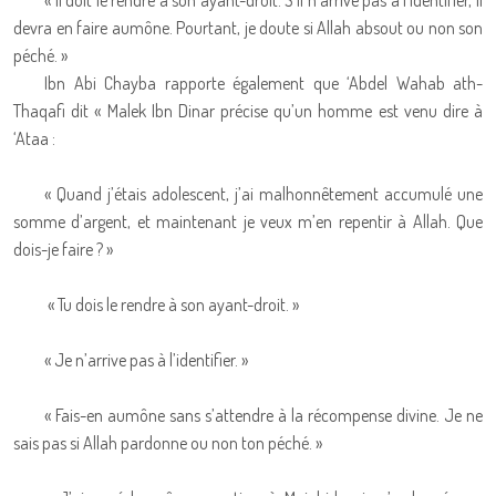
« Il doit le rendre à son ayant-droit. S’il n’arrive pas à l’identifier, il
devra en faire aumône. Pourtant, je doute si Allah absout ou non son
péché. »
Ibn Abi Chayba rapporte également que ‘Abdel Wahab ath-
Thaqafi dit « Malek Ibn Dinar précise qu’un homme est venu dire à
‘Ataa :
« Quand j’étais adolescent, j’ai malhonnêtement accumulé une
somme d’argent, et maintenant je veux m’en repentir à Allah. Que
dois-je faire ? »
« Tu dois le rendre à son ayant-droit. »
« Je n’arrive pas à l’identifier. »
« Fais-en aumône sans s’attendre à la récompense divine. Je ne
sais pas si Allah pardonne ou non ton péché. »