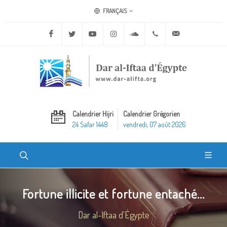
FRANÇAIS
Facebook
Twitter
Youtube
Instagram
Soundcloud
+20 2 25970400
ask@dar-alifta.o
Calendrier Hijri
Calendrier Grégorien
24 Safar 1448
vendredi, 07 août 2026
Fortune illicite et fortune entaché...
Dar al-Iftaa d'Égypte