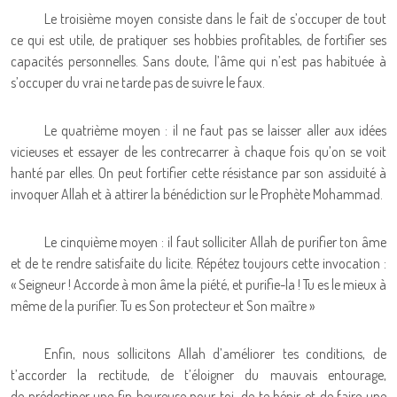
Le troisième moyen consiste dans le fait de s’occuper de tout
ce qui est utile, de pratiquer ses hobbies profitables, de fortifier ses
capacités personnelles. Sans doute, l’âme qui n’est pas habituée à
s’occuper du vrai ne tarde pas de suivre le faux.
Le quatrième moyen : il ne faut pas se laisser aller aux idées
vicieuses et essayer de les contrecarrer à chaque fois qu’on se voit
hanté par elles. On peut fortifier cette résistance par son assiduité à
invoquer Allah et à attirer la bénédiction sur le Prophète Mohammad.
Le cinquième moyen : il faut solliciter Allah de purifier ton âme
et de te rendre satisfaite du licite. Répétez toujours cette invocation :
« Seigneur ! Accorde à mon âme la piété, et purifie-la ! Tu es le mieux à
même de la purifier. Tu es Son protecteur et Son maître »
Enfin, nous sollicitons Allah d’améliorer tes conditions, de
t’accorder la rectitude, de t’éloigner du mauvais entourage,
de prédestiner une fin heureuse pour toi, de te bénir et de faire une