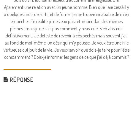
bois du vin, etc. sans respect d’aucune limite religieuse. J’ai
également une relation avec un jeune homme. Bien que j’aie cessé il y
a quelques mois de sortir et de fumer, je me trouve incapable de m’en
empêcher. En réalité, je ne veux pas retomber dans les mêmes
péchés ; mais je ne sais pas comment y résister et s’en abstenir
définitivement. Je déteste de revenir à ces péchés mais souvent j’ai,
au fond de moi-même, un désir qui m’y pousse. Je veux être une fille
vertueuse qui jouit de la vie. Je veux savoir que dois-je faire pour l’être
constamment ? Dois-je informer les gens de ce que j’ai déjà commis ?
RÉPONSE