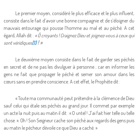
Le premier moyen, considéré le plus efficace et le plus influent,
consiste dans le fait d’avoir une bonne compagnie et de s’éloigner du
mauvais entourage qui pousse l’homme au mal et au péché. A cet
égard, Allah dit :
« Ô croyants ! Craignez Dieu et joignez-vous à ceux qui
! »
sont véridiques
[1]
Le deuxième moyen consiste dans le fait de garder ses péchés
en secret et de ne pas les divulguer à personne ; car en informer les
gens ne fait que propager le péché et semer son amour dans les
cœurs sans en prendre conscience. A cet effet, le Prophète dit :
« Toute ma communauté peut prétendre à la clémence de Dieu
sauf celui qui étale ses péchés au grand jour. Il commet par exemple
un acte la nuit puis au matin il dit : « O untel ! J'ai fait hier telle ou telle
chose. ». Oh ! Son Seigneur cache son péché aux regards des gens puis
au matin le pécheur dévoile ce que Dieu a caché. »