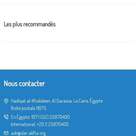
Les plus recommandés
Nous contacter
Hadiqat al-Khalideen, Al Darassa, Le Caire, Égypte
Boîte postale 11675
En Égypte:
107
|
(02) 25970400
International:
+20 2 25970400
ask@dar-alifta.org