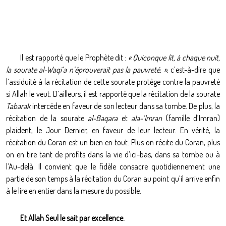
Il est rapporté que le Prophète dit :
« Quiconque lit, à chaque nuit,
la sourate al-Waqi’a n’éprouverait pas la pauvreté. »
, c’est-à-dire que
l’assiduité à la récitation de cette sourate protège contre la pauvreté
si Allah le veut. D’ailleurs, il est rapporté que la récitation de la sourate
Tabarak
intercède en faveur de son lecteur dans sa tombe. De plus, la
récitation de la sourate
al-Baqara
et
ala-‘Imran
(famille d’Imran)
plaident, le Jour Dernier, en faveur de leur lecteur. En vérité, la
récitation du Coran est un bien en tout. Plus on récite du Coran, plus
on en tire tant de profits dans la vie d’ici-bas, dans sa tombe ou à
l’Au-delà. Il convient que le fidèle consacre quotidiennement une
partie de son temps à la récitation du Coran au point qu’il arrive enfin
à le lire en entier dans la mesure du possible.
Et Allah Seul le sait par excellence.