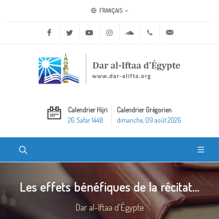
FRANÇAIS
Facebook
Twitter
Youtube
Instagram
Soundcloud
+20 2 25970400
ask@dar-alifta.o
Calendrier Hijri
Calendrier Grégorien
26 Safar 1448
dimanche, 09 août 2026
Les effets bénéfiques de la récitat...
Dar al-Iftaa d'Égypte