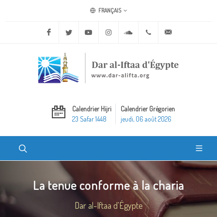
FRANÇAIS
Facebook
Twitter
Youtube
Instagram
Soundcloud
+20 2 25970400
ask@dar-alifta.o
Calendrier Hijri
Calendrier Grégorien
23 Safar 1448
jeudi, 06 août 2026
La tenue conforme à la charia
Dar al-Iftaa d'Égypte