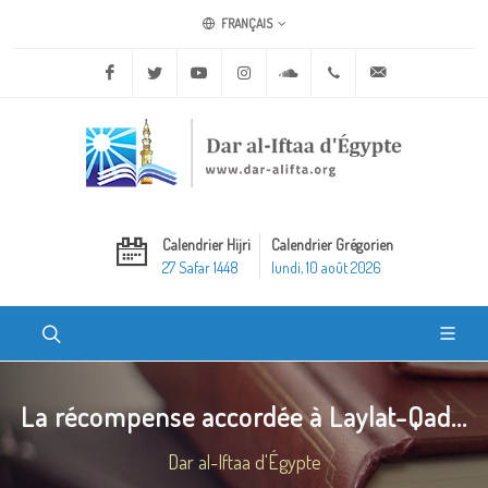
FRANÇAIS
Facebook
Twitter
Youtube
Instagram
Soundcloud
+20 2 25970400
ask@dar-alifta.o
Calendrier Hijri
Calendrier Grégorien
27 Safar 1448
lundi, 10 août 2026
La récompense accordée à Laylat-Qad...
Dar al-Iftaa d'Égypte