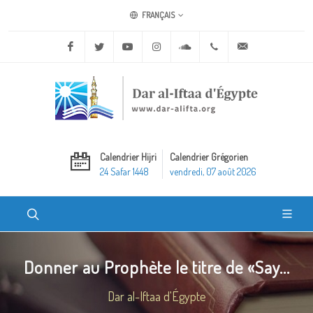
FRANÇAIS
Facebook
Twitter
Youtube
Instagram
Soundcloud
+20 2 25970400
ask@dar-alifta.o
Calendrier Hijri
Calendrier Grégorien
24 Safar 1448
vendredi, 07 août 2026
Donner au Prophète le titre de «Say...
Dar al-Iftaa d'Égypte