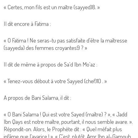
« Certes, mon fils est un maître (sayyed)8. »
Il dit encore à Fatima :
« O Fatima ! Ne seras-tu pas satisfaite d'être la maîtresse
(sayyeda) des femmes croyantes9 ? »
Il dit de même à propos de Sa'd Ibn Mo'az :
« Tenez-vous débout à votre Sayyed (chef)10 . »
A propos de Bani Salama, il dit :
« O Bani Salama ! Qui est votre Sayed (maître) ? », « Jadd
Ibn Qays est notre maître, pourtant, il nous semble avare. ».
Répondit-on. Alors, le Prophète dit : « Quel méfait plus
infâme que l'avarice ! ». « C'est, plutôt, Amr Ibn al-Gamouh