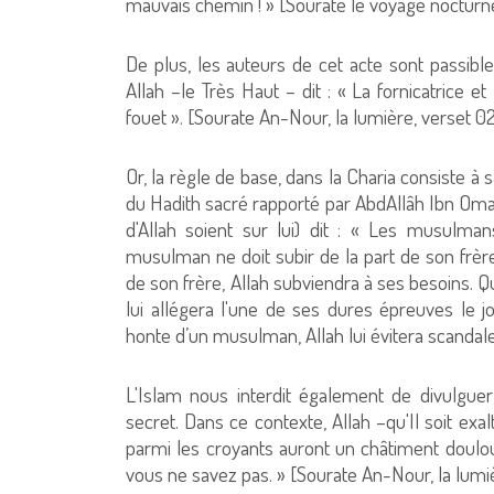
mauvais chemin ! » [Sourate le voyage nocturne
De plus, les auteurs de cet acte sont passible
Allah –le Très Haut – dit : « La fornicatrice e
fouet ». [Sourate An-Nour, la lumière, verset 02
Or, la règle de base, dans la Charia consiste à
du Hadith sacré rapporté par AbdAllâh Ibn Omar,
d'Allah soient sur lui) dit : « Les musulma
musulman ne doit subir de la part de son frère
de son frère, Allah subviendra à ses besoins.
lui allégera l'une de ses dures épreuves l
honte d’un musulman, Allah lui évitera scandale
L'Islam nous interdit également de divulguer 
secret. Dans ce contexte, Allah –qu'Il soit exa
parmi les croyants auront un châtiment doulour
vous ne savez pas. » [Sourate An-Nour, la lumiè