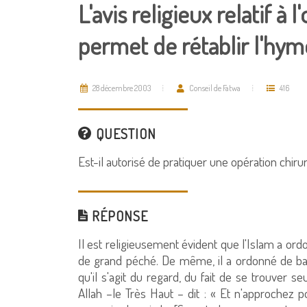
L'avis religieux relatif à 
permet de rétablir l'hym
28 décembre 2003
Conseil de Fatwa
416
QUESTION
Est-il autorisé de pratiquer une opération chiru
RÉPONSE
Il est religieusement évident que l'Islam a ordo
de grand péché. De même, il a ordonné de bar
qu'il s'agit du regard, du fait de se trouver 
Allah –le Très Haut – dit : « Et n'approchez po