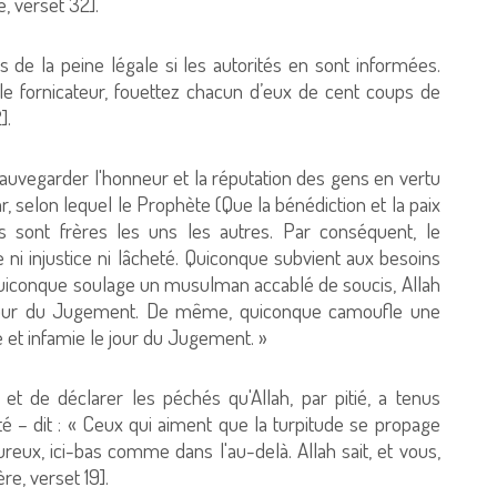
, verset 32].
s de la peine légale si les autorités en sont informées.
t le fornicateur, fouettez chacun d’eux de cent coups de
].
 sauvegarder l'honneur et la réputation des gens en vertu
 selon lequel le Prophète (Que la bénédiction et la paix
ns sont frères les uns les autres. Par conséquent, le
 ni injustice ni lâcheté. Quiconque subvient aux besoins
 Quiconque soulage un musulman accablé de soucis, Allah
e jour du Jugement. De même, quiconque camoufle une
 et infamie le jour du Jugement. »
et de déclarer les péchés qu'Allah, par pitié, a tenus
lté – dit : « Ceux qui aiment que la turpitude se propage
eux, ici-bas comme dans l'au-delà. Allah sait, et vous,
re, verset 19].