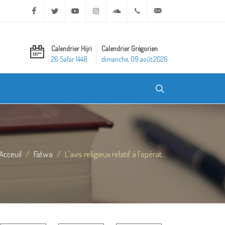
Facebook
Twitter
Youtube
Instagram
Soundcloud
+20 2 25970400
ask@dar-alifta.org
Calendrier Hijri
Calendrier Grégorien
26 Safar 1448
dimanche, 09 août 2026
Acceuil
Fatwa
L'avis religieux relatif à l'opérat...