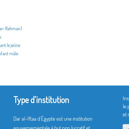
d ar- Rahman)
s
dant le jeûne
enfant mâle
Type d’institution
Ins
le 
et 
Dar al-Iftaa d’Égypte est une institution
gouvernementale à but non lucratif et