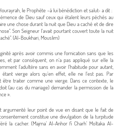
ayrah, le Prophète –à lui bénédiction et salut- a dit :
émence de Dieu sauf ceux qui étalent leurs péchés au
aire une chose durant la nuit que Dieu a caché et de dire
e chose". Son Seigneur l'avait pourtant couvert toute la nuit
caché". (Al-Boukhari, Mouslim)
ginité après avoir commis une fornication sans que les
es, et par conséquent, on n'a pas appliqué sur elle la
mment l'adultère sans en avoir l'habitude pour autant,
tant vierge alors qu'en effet, elle ne l'est pas. Par
 être traiter comme une vierge. Dans ce contexte, le
On doit (au cas du mariage) demander la permission de la
nce ».
t argumenté leur point de vue en disant que le fait de
nsentement constitue une divulgation de la turpitude
éré la cacher. (Majma' Al-Anhor fi Charh' Moltaka Al-