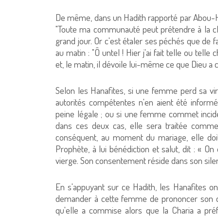
De même, dans un Hadith rapporté par Abou-Hour
"Toute ma communauté peut prétendre à la cl
grand jour. Or c'est étaler ses péchés que de f
au matin : "Ô untel ! Hier j'ai fait telle ou tell
et, le matin, il dévoile lui-même ce que Dieu a 
Selon les Hanafites, si une femme perd sa vir
autorités compétentes n'en aient été informé
peine légale ; ou si une femme commet incide
dans ces deux cas, elle sera traitée comme é
conséquent, au moment du mariage, elle doit
Prophète, à lui bénédiction et salut, dit : « 
vierge. Son consentement réside dans son sile
En s'appuyant sur ce Hadith, les Hanafites on
demander à cette femme de prononcer son co
qu'elle a commise alors que la Charia a préf