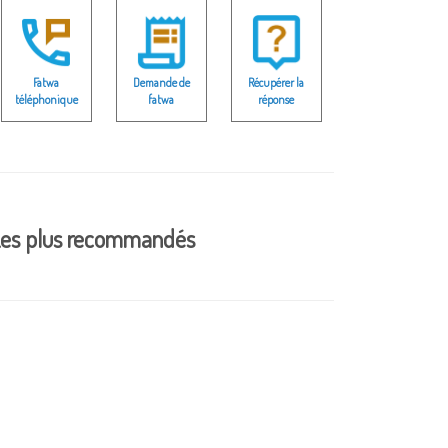
Fatwa
Demande de
Récupérer la
téléphonique
fatwa
réponse
es plus recommandés