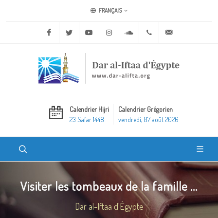
FRANÇAIS
Facebook
Twitter
Youtube
Instagram
Soundcloud
+20 2 25970400
ask@dar-alifta.o
Calendrier Hijri
Calendrier Grégorien
23 Safar 1448
vendredi, 07 août 2026
Visiter les tombeaux de la famille ...
Dar al-Iftaa d'Égypte