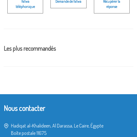
Fatwa
Demande de fatwa
Récupérer la
téléphonique
réponse
Les plus recommandés
Nous contacter
Hadiqat al-Khalideen, Al Darassa, Le Caire, Égypte
Boîte postale 11675