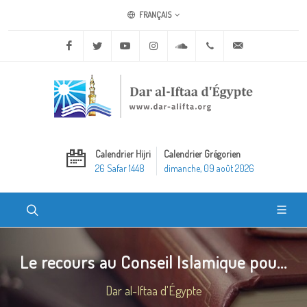
FRANÇAIS
Facebook
Twitter
Youtube
Instagram
Soundcloud
+20 2 25970400
ask@dar-alifta.o
Calendrier Hijri
Calendrier Grégorien
26 Safar 1448
dimanche, 09 août 2026
Le recours au Conseil Islamique pou...
Dar al-Iftaa d'Égypte