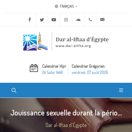
FRANÇAIS
Facebook
Twitter
Youtube
Instagram
Soundcloud
+20 2 25970400
ask@dar-alifta.o
Calendrier Hijri
Calendrier Grégorien
24 Safar 1448
vendredi, 07 août 2026
Jouissance sexuelle durant la pério...
Dar al-Iftaa d'Égypte