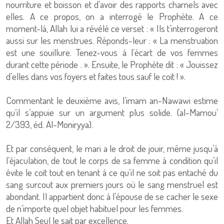
nourriture et boisson et d’avoir des rapports charnels avec
elles. A ce propos, on a interrogé le Prophète. A ce
moment-là, Allah lui a révélé ce verset : « Ils t’interrogeront
aussi sur les menstrues. Réponds-leur : « La menstruation
est une souillure. Tenez-vous à l’écart de vos femmes
durant cette période . ». Ensuite, le Prophète dit : « Jouissez
d’elles dans vos foyers et faites tous sauf le coït ! ».
Commentant le deuxième avis, l’imam an-Nawawi estime
qu’il s’appuie sur un argument plus solide. (al-Mamou’
2/393, éd. Al-Moniryya).
Et par conséquent, le mari a le droit de jouir, même jusqu’à
l’éjaculation, de tout le corps de sa femme à condition qu’il
évite le coït tout en tenant à ce qu’il ne soit pas entaché du
sang surcout aux premiers jours où le sang menstruel est
abondant. Il appartient donc à l’épouse de se cacher le sexe
de n’importe quel objet habituel pour les femmes.
Et Allah Seul le sait par excellence.