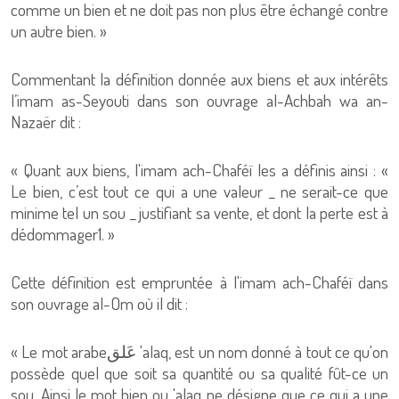
comme un bien et ne doit pas non plus être échangé contre
un autre bien. »
Commentant la définition donnée aux biens et aux intérêts
l’imam as-Seyouti dans son ouvrage al-Achbah wa an-
Nazaër dit :
« Quant aux biens, l'imam ach-Chaféï les a définis ainsi : «
Le bien, c’est tout ce qui a une valeur _ ne serait-ce que
minime tel un sou _ justifiant sa vente, et dont la perte est à
dédommager1. »
Cette définition est empruntée à l'imam ach-Chaféï dans
son ouvrage al-Om où il dit :
« Le mot arabeعَلق 'alaq, est un nom donné à tout ce qu'on
possède quel que soit sa quantité ou sa qualité fût-ce un
sou. Ainsi le mot bien ou 'alaq ne désigne que ce qui a une