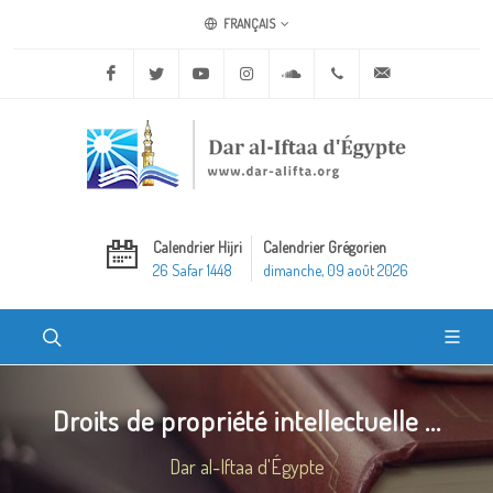
FRANÇAIS
Facebook
Twitter
Youtube
Instagram
Soundcloud
+20 2 25970400
ask@dar-alifta.o
Calendrier Hijri
Calendrier Grégorien
26 Safar 1448
dimanche, 09 août 2026
Droits de propriété intellectuelle ...
Dar al-Iftaa d'Égypte