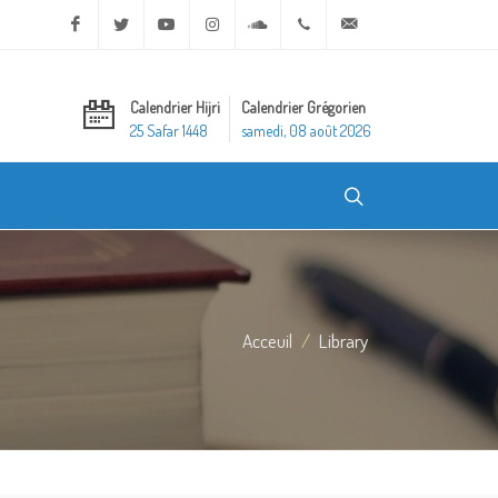
Facebook
Twitter
Youtube
Instagram
Soundcloud
+20 2 25970400
ask@dar-alifta.org
Calendrier Hijri
Calendrier Grégorien
25 Safar 1448
samedi, 08 août 2026
Acceuil
Library