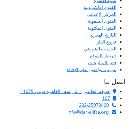
تنمية الأسرة
الفتوى الإلكترونية
المركز الإعلامى
الفتوى الشفوية
الفتوى المكتوبة
التاريخ الهجري
فروع الدار
الحساب الشرعي
خريطة الموقع
فض المنازعات
تدريب الوافدين على الإفتاء
اتصل بنا
حديقة الخالدين - الدراسة - القاهرة ص.ب 11675
107
202-25970400
info@dar-alifta.org