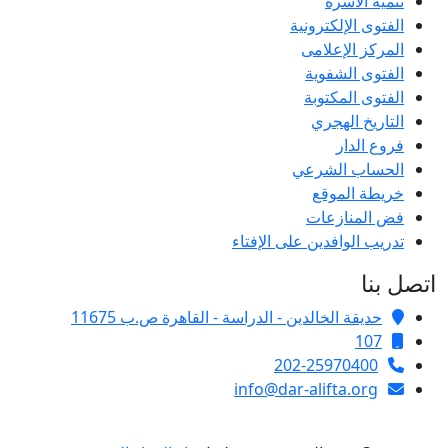
تنمية الأسرة
الفتوى الإلكترونية
المركز الإعلامى
الفتوى الشفوية
الفتوى المكتوبة
التاريخ الهجري
فروع الدار
الحساب الشرعي
خريطة الموقع
فض المنازعات
تدريب الوافدين على الإفتاء
اتصل بنا
حديقة الخالدين - الدراسة - القاهرة ص.ب 11675
107
202-25970400
info@dar-alifta.org