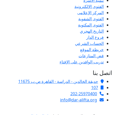
تنمية الأسرة
الفتوى الإلكترونية
المركز الإعلامى
الفتوى الشفوية
الفتوى المكتوبة
التاريخ الهجري
فروع الدار
الحساب الشرعي
خريطة الموقع
فض المنازعات
تدريب الوافدين على الإفتاء
اتصل بنا
حديقة الخالدين - الدراسة - القاهرة ص.ب 11675
107
202-25970400
info@dar-alifta.org