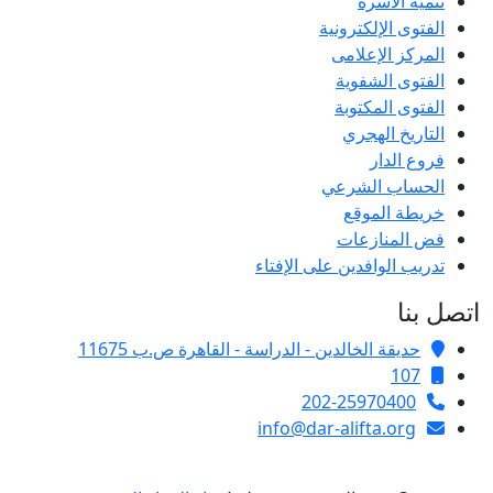
تنمية الأسرة
الفتوى الإلكترونية
المركز الإعلامى
الفتوى الشفوية
الفتوى المكتوبة
التاريخ الهجري
فروع الدار
الحساب الشرعي
خريطة الموقع
فض المنازعات
تدريب الوافدين على الإفتاء
اتصل بنا
حديقة الخالدين - الدراسة - القاهرة ص.ب 11675
107
202-25970400
info@dar-alifta.org