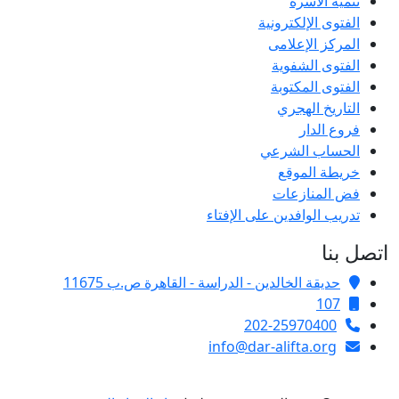
تنمية الأسرة
الفتوى الإلكترونية
المركز الإعلامى
الفتوى الشفوية
الفتوى المكتوبة
التاريخ الهجري
فروع الدار
الحساب الشرعي
خريطة الموقع
فض المنازعات
تدريب الوافدين على الإفتاء
اتصل بنا
حديقة الخالدين - الدراسة - القاهرة ص.ب 11675
107
202-25970400
info@dar-alifta.org