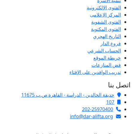
تنمية الأسرة
الفتوى الإلكترونية
المركز الإعلامى
الفتوى الشفوية
الفتوى المكتوبة
التاريخ الهجري
فروع الدار
الحساب الشرعي
خريطة الموقع
فض المنازعات
تدريب الوافدين على الإفتاء
اتصل بنا
حديقة الخالدين - الدراسة - القاهرة ص.ب 11675
107
202-25970400
info@dar-alifta.org