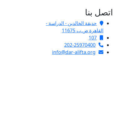
اتصل بنا
حديقة الخالدين - الدراسة -
القاهرة ص.ب 11675
107
202-25970400
info@dar-alifta.org