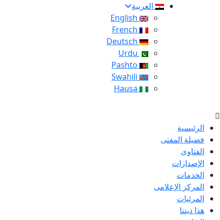
العربية
English
French
Deutsch
Urdu
Pashto
Swahili
Hausa
الرئيسية
فضيلة المفتى
الفتاوى
الإصدارات
الخدمات
المركز الإعلامى
المرئيات
هذا ديننا