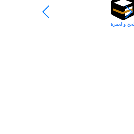
لحج والعمرة
رمضان