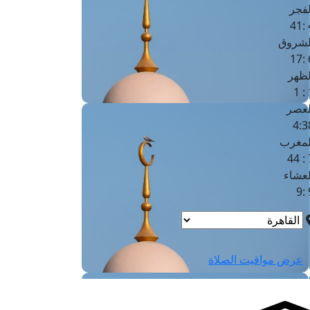
لفجر
4
لشروق
6
لظهر
1
لعصر
4:3
لمغرب
7 
لعشاء
9
عرض مواقيت الصلاة