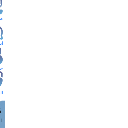
طل
اس
حج
ال
م
الق