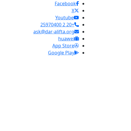
Facebook
X
Youtube
+20 2 25970400
ask@dar-alifta.org
huawei
App Store
Google Play