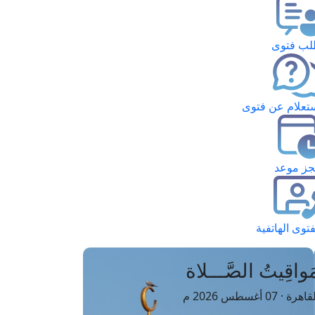
ب فتوى
تعلام عن فتوى
ز موعد
فتوى الهاتفية
َواقِيتُ الصَّـــلاة
اهرة · 07 أغسطس 2026 م