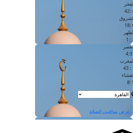
لفجر
4
لشروق
6
لظهر
1
لعصر
4:3
لمغرب
7 
لعشاء
9
عرض مواقيت الصلاة