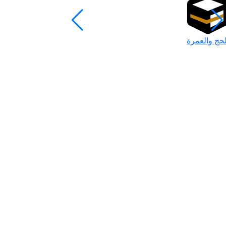
لحج والعمرة
رمضان