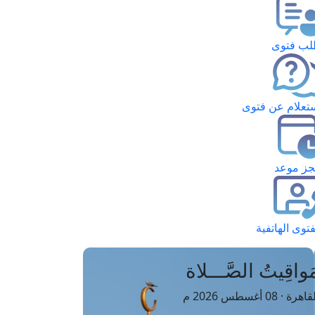
ب فتوى
تعلام عن فتوى
ز موعد
فتوى الهاتفية
َواقِيتُ الصَّـــلاة
اهرة · 08 أغسطس 2026 م