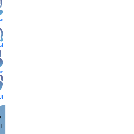
طل
اس
حج
ال
م
الق