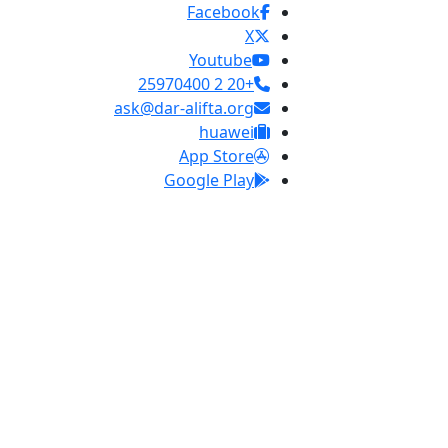
Facebook
X
Youtube
+20 2 25970400
ask@dar-alifta.org
huawei
App Store
Google Play