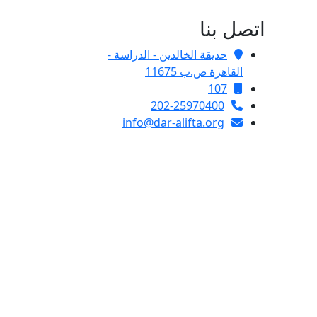
اتصل بنا
حديقة الخالدين - الدراسة -
القاهرة ص.ب 11675
107
202-25970400
info@dar-alifta.org