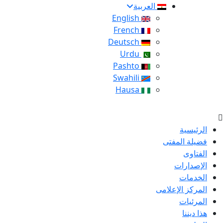
العربية
English
French
Deutsch
Urdu
Pashto
Swahili
Hausa
الرئيسية
فضيلة المفتى
الفتاوى
الإصدارات
الخدمات
المركز الإعلامى
المرئيات
هذا ديننا