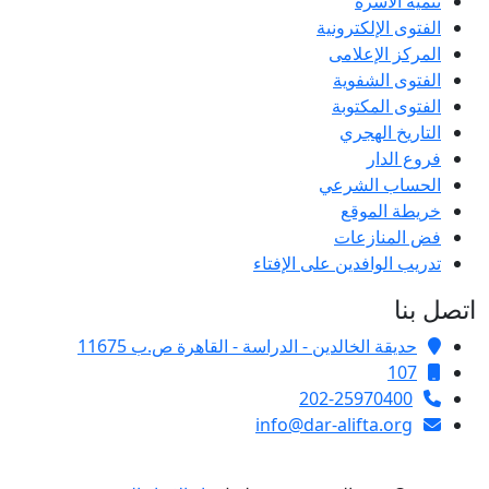
تنمية الأسرة
الفتوى الإلكترونية
المركز الإعلامى
الفتوى الشفوية
الفتوى المكتوبة
التاريخ الهجري
فروع الدار
الحساب الشرعي
خريطة الموقع
فض المنازعات
تدريب الوافدين على الإفتاء
اتصل بنا
حديقة الخالدين - الدراسة - القاهرة ص.ب 11675
107
202-25970400
info@dar-alifta.org