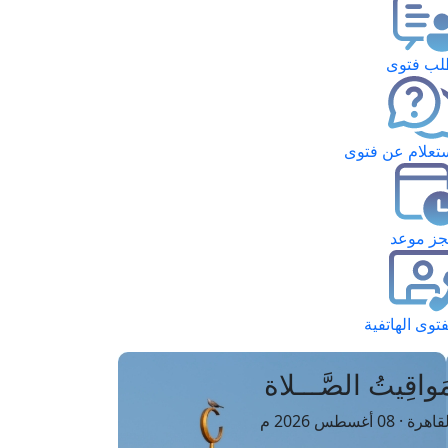
ب فتوى
تعلام عن فتوى
ز موعد
فتوى الهاتفية
َواقِيتُ الصَّـــلاة
اهرة · 08 أغسطس 2026 م