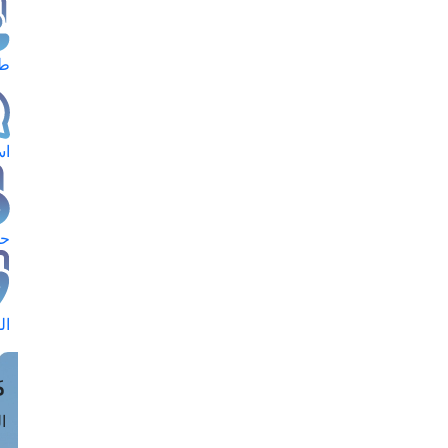
طل
اس
حج
ال
م
الق