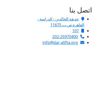
اتصل بنا
حديقة الخالدين - الدراسة -
القاهرة ص.ب 11675
107
202-25970400
info@dar-alifta.org