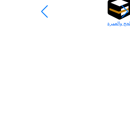
لحج والعمرة
رمضان