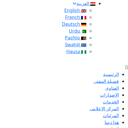
العربية
English
French
Deutsch
Urdu
Pashto
Swahili
Hausa
الرئيسية
فضيلة المفتى
الفتاوى
الإصدارات
الخدمات
المركز الإعلامى
المرئيات
هذا ديننا