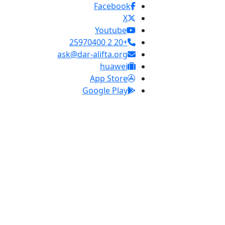
Facebook
X
Youtube
+20 2 25970400
ask@dar-alifta.org
huawei
App Store
Google Play