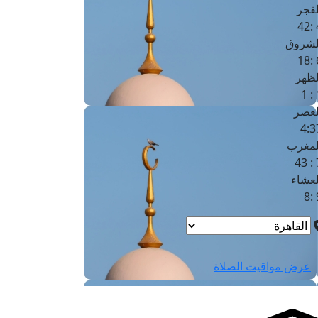
لفجر
4
لشروق
6
لظهر
1
لعصر
4:3
لمغرب
7 
لعشاء
9
عرض مواقيت الصلاة