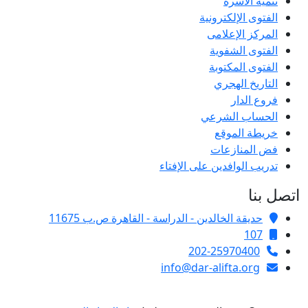
تنمية الأسرة
الفتوى الإلكترونية
المركز الإعلامى
الفتوى الشفوية
الفتوى المكتوبة
التاريخ الهجري
فروع الدار
الحساب الشرعي
خريطة الموقع
فض المنازعات
تدريب الوافدين على الإفتاء
اتصل بنا
حديقة الخالدين - الدراسة - القاهرة ص.ب 11675
107
202-25970400
info@dar-alifta.org