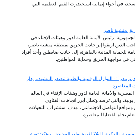
جد، في أجواء إيمانية استحضرت القيم العظيمة التي
يق منشية ناصر
جمهورية، رئيس الأمانة العامة لدور وهيئات الإفتاء في
اجب الذين ارتقوا إثر حادث الحريق بمنطقة منشية ناصر،
امة للحماية المدنية بالقاهرة، إلى جانب ضابطين وأحد أفراد
ني في مواجهة الحريق وحماية المواطنين.
لفتوى يصدر العدد (52) من "فتوى تريندز": - النوازل الرقمية والطبية تتصدر المشهد.. ودار
ت المعاصرة
(GFI) التابع لدار الإفتاء المصرية والأمانة العامة لدور وهيئات الإفتاء في العالم
شهر يونية، والتي ترصد وتحلل أبرز اتجاهات الفتاوى
ام ومواقع التواصل الاجتماعي، بهدف استشراف التحولات
ام تجاه القضايا المعاصرة.
مفتي الجمهورية يهنئ الرئيس السيسي والشعب المصري بالذكرى الـ74 لثورة يوليو المجيدة.. ويؤكد: ثورة