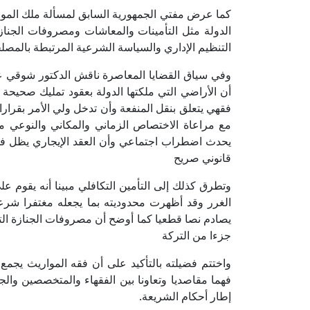
كما عرض مفتي الجمهورية السابق لمسألة ملك المور
الدولة مثل التأمينات والمعاشات ومصروفات الجنازة
التنظيم الإداري والسياسة الشرعية المرتبطة بالمصل
وفي سياق القضايا المعاصرة ناقش الدكتور شوقي علا
أن الأراضي التي ملكتها الدولة بعقود تمليك صحيحة ت
فقهي يتعلق بنقل المنفعة وأن تدخل ولي الأمر بقرا
مع مراعاة الاختصاص الزماني والمكاني والنوعي مؤ
يحدث اضطراب اجتماعي وأن العقد الإيجاري يظل في ن
قانوني صريح
وتطرق كذلك إلى التأمين التكافلي مبينا أنه يقوم ع
الغرر وقد أظهرت محدوديته بما يجعله مغتفرا شرعا
يصادم نصا قطعيا كما أوضح أن مصروفات الجنازة التي ت
جزءا من التركة
واختتم فضيلته بالتأكيد على أن فقه المواريث يجمع 
فهما مقاصديا وتعاونا بين الفقهاء والمتخصصين وال
إطار أحكام الشريعة.