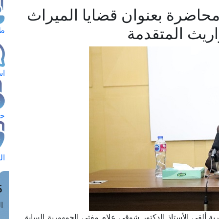
محاضرة بعنوان قضايا الميراث
ريث المتقدمة
طل
اس
حج
ال
م
الق
رية ألقى الأستاذ الدكتور شوقي علام مفتي الجمهورية السابق