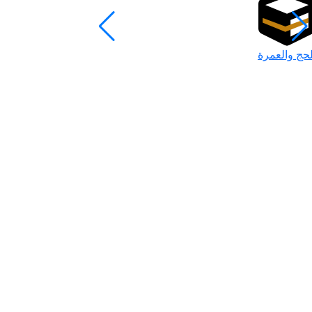
لحج والعمرة
رمضان