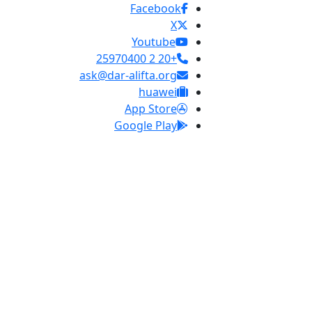
Facebook
X
Youtube
+20 2 25970400
ask@dar-alifta.org
huawei
App Store
Google Play