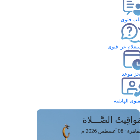
ب فتوى
تعلام عن فتوى
ز موعد
فتوى الهاتفية
َواقِيتُ الصَّـــلاة
اهرة · 08 أغسطس 2026 م