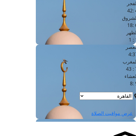
لفجر
4
لشروق
6
لظهر
1
لعصر
4:3
لمغرب
7 
لعشاء
9
عرض مواقيت الصلاة