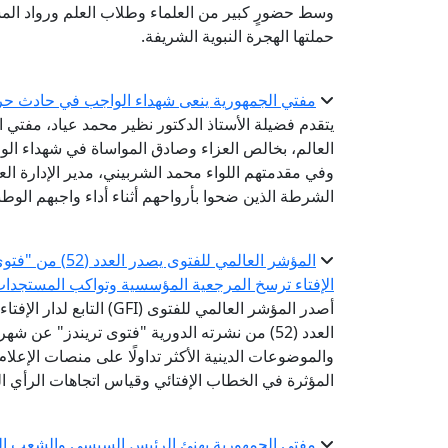
وسط حضورٍ كبير من العلماء وطلاب العلم ورواد المس
حملتها الهجرة النبوية الشريفة.
مفتي الجمهورية ينعى شهداء الواجب في حادث حر
يتقدم فضيلة الأستاذ الدكتور نظير محمد عياد، مفتي ال
العالم، بخالص العزاء وصادق المواساة في شهداء الو
وفي مقدمتهم اللواء محمد الشربيني، مدير الإدارة الع
الشرطة الذين ضحوا بأرواحهم أثناء أداء واجبهم الوط
المؤشر العالمي ل
الإفتاء ترسخ المرجعية المؤسسية وتواكب المستجدا
أصدر المؤشر العالمي للفتوى 
العدد (52) من نشرته الدورية "فتوى تريندز" عن 
والموضوعات الدينية الأكثر تداولًا على منصات الإعل
المؤثرة في الخطاب الإفتائي وقياس اتجاهات الرأي الع