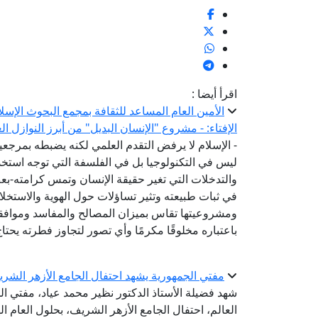
اقرأ أيضا :
الأمين العام المساعد للثقافة بمجمع البحوث الإسل
الإفتاء: - مشروع "الإنسان البديل" من أبرز النوازل ا
- الإسلام لا يرفض التقدم العلمي لكنه يضبطه بمرج
ليس في التكنولوجيا بل في الفلسفة التي توجه استخدام
والتدخلات التي تغير حقيقة الإنسان وتمس كرامته-ب
في ثبات طبيعته وتثير تساؤلات حول الهوية والاستخل
ومشروعيتها تقاس بميزان المصالح والمفاسد وموافقته
باعتباره مخلوقًا مكرمًا وأي تصور لتجاوز فطرته يحتا
مفتي الجمهورية يشهد احتفال الجامع الأزهر الشريف بال
شهد فضيلة الأستاذ الدكتور نظير محمد عياد، مفتي الج