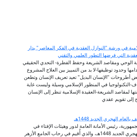
امية في ورشة "النوازل العقدية في الفكر المعاصر" بدار
لعقدية التي فرضها التطور العلمي والتقني
عية الوحي ومقاصد الشريعة وحفظ الفطرة- التحدي الحقيقي
ها وحدود توظيفها-لا بد من التمييز بين العلاج المشروع
عض أطروحات "الإنسان البديل" تعيد تعريف الإنسان وتطعن
اف-التكنولوجيا في المنظور الإسلامي وسيلة وليست غاية
ا لمقاصد الشريعة-العقيدة الإسلامية تنظر إلى الإنسان
ج إلى تقويم عقدي
عام الهجري الجديد 1448هـ
مهورية، رئيس الأمانة العامة لدور وهيئات الإفتاء في
العالم، احتفال الجامع الأزهر الشريف، بحلول العام الهجري الجديد 1448هـ، والذي أُقيم في رحاب الجامع الأزهر