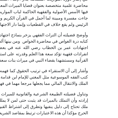
محاضرة علمية متخصصة بعنوان قضايا الميراث المعاص
فيها الأسس الأصولية والفقهية الحاكمة لباب المواريث
جاءت مفسرة ومبينة لما أجمل في القرآن الكريم وأن 
الرئيس ولم يقع خلاف في القطعيات وإنما دار الاجتها
وأوضح فضيلته أن التراث الفقهي يزخر بنماذج اجتها
كتابه درة الغواص في محاضرة الخواص ومن بينها أل
اجتهادات عمر بن الخطاب رضي الله عنه في بعض
انفرادات فقهية تؤكد سعة هذا العلم وقدرته على است
القرآنية ومستشهدا بقضاء النبي في ميراث بنات سعد بن
وأشار إلى أن الاستقراء في ترتيب الحقوق كما فهمه
كتب الفقه الموسوعية مثل المغني للإمام ابن قدامة 
الملك والانتقال المالي مما يجعلها مرجعا مهما في فهم
وتناول فضيلته الطبيعة الشرعية والقانونية للمير
إرادته وأن التملك بالميراث قد يثبت حتى لمن لا يمل
ملك تحتاج إلى دليل ينفيها وتطرق إلى اشتراط القب
الحرج مؤكدا أن هذه الاعتبارات ترتبط بمقاصد الشريع