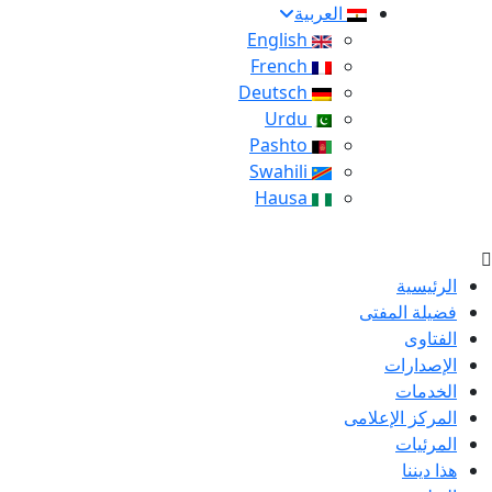
العربية
English
French
Deutsch
Urdu
Pashto
Swahili
Hausa
الرئيسية
فضيلة المفتى
الفتاوى
الإصدارات
الخدمات
المركز الإعلامى
المرئيات
هذا ديننا