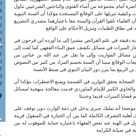
ا
رة أمام مجموعة من أمناء الفتوى والباحثين الشرعيين تناول
 :42
 وكيفية تنزيلها على الوقائع المستجدة مؤكدا أن السنة النبوية
ا
العلماء تلقوا القرآن والسنة معا باعتبارهما مصدري التشريع
 :18
د في نطاق الظنيات وتنزيل الأحكام على الواقع
ا
 : 1
دية دقيقة في علم الفرائض مشيرا إلى ما أورده ابن فرحون في
ا
غاز الميراث في مسائل تكشف عمق البناء الفقهي كما لفت إلى
7
 مسائل المواريث وإلى ما نقل عن عبد الله بن عباس من
ا
يعاب الوقائع مبينا أن السنة تحسم المراد من كثير من النصوص
: 43
 الربيع بما يبرز دور البيان النبوي في ضبط الأنصبة
ا
 الصحابة يحقق التوازن في القسمة ويمنع الاضطراب مؤكدا أن
 :8
والحاوي الكبير للإمام الماوردي قدمت معالجة منهجية لمسائل
 قضايا الميراث قديما وحديثا
اث موضحا أنه تمليك جبري يدخل في ذمة الوارث دون توقف على
ك أهلية التصرف الكاملة كما بين أن الحيازة في المنقول قرينة
ول في الهبة عند بعض الفقهاء باعتباره حماية للموهوب له من
ة في صيانة الكرامة