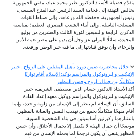
يتقدَّم فضيلة الأستاذ الدكتور نظير محمد عياد، مفتي الجمهورية،
بخالص التهنئة إلى فخامة السيد الرئيس عبد الفتاح السيسي،
رئيس الجمهورية، «حفظه الله ورعاه»، وإلى ضباط القوات
المسلحة الباسلة، وإلى أبناء الشعب المصري العظيم؛ بمناسبة
الذكرى الرابعة والسبعين لثورة الثالث والعشرين من يوليو
المجيدة، سائلًا المولى عز وجل أن يديم على مصر نعمة الأمن
والرخاء، وأن يوفق قيادتها إلى ما فيه خير الوطن ورفعته.
خلال محاضرته ضمن دورة تأهيل المقبلين على الزواج.. خبير
الإتيكيت والبروتوكول والمراسم يؤكد: الإسلام أقام توازنًا
متكاملًا بين جمال الروح وحسن المظهر
أكد الأستاذ االدكتور حسام الدين مصطفى الشريف، خبير
الإتيكيت والبروتوكول والمراسم ووكيل معهد إعداد القادة
السابق، أن الإسلام لم ينظر إلى الإنسان من زاوية واحدة، وإنما
أقام منهجًا متكاملًا يجمع بين تهذيب النفس والعناية بالمظهر،
باعتبارهما ركيزتين أساسيتين في بناء الشخصية السوية،
موضحًا أن جمال الهيئة لا يكتمل إلا بجمال الأخلاق، وأن حسن
المظهر ينبغي أن يكون ترجمةً لما يحمله الإنسان من قيم