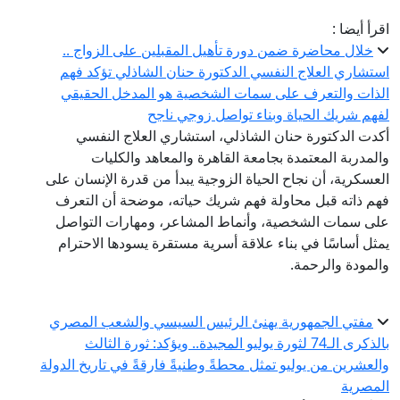
اقرأ أيضا :
خلال محاضرة ضمن دورة تأهيل المقبلين على الزواج ..
استشاري العلاج النفسي الدكتورة حنان الشاذلي تؤكد فهم
الذات والتعرف على سمات الشخصية هو المدخل الحقيقي
لفهم شريك الحياة وبناء تواصل زوجي ناجح
أكدت الدكتورة حنان الشاذلي، استشاري العلاج النفسي
والمدربة المعتمدة بجامعة القاهرة والمعاهد والكليات
العسكرية، أن نجاح الحياة الزوجية يبدأ من قدرة الإنسان على
فهم ذاته قبل محاولة فهم شريك حياته، موضحة أن التعرف
على سمات الشخصية، وأنماط المشاعر، ومهارات التواصل
يمثل أساسًا في بناء علاقة أسرية مستقرة يسودها الاحترام
والمودة والرحمة.
مفتي الجمهورية يهنئ الرئيس السيسي والشعب المصري
بالذكرى الـ74 لثورة يوليو المجيدة.. ويؤكد: ثورة الثالث
والعشرين من يوليو تمثل محطةً وطنيةً فارقةً في تاريخ الدولة
المصرية