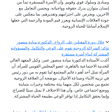
ومبادئ وسلوك قوي وقويم. وأن الأسرة المستقرة تبدأ من
إنسان متوازن يدرك حقوقه وواجباته، ويحسن التعامل مع
الآخرين، ويحرص على احترامهم وتقديرهم، بما ينعكس على
جودة العلاقات الإنسانية ويعزز قيم المودة والرحمة التي جعلها
الإسلام أساسًا للحياة الزوجية.
خلال دورة المقبلين على الزواج.. الدكتورة ميادة منصور
تؤكد: الشراكة الزوجية تقوم على الوعي والتكامل والمسؤولية
المشتركة لبناء أسرة مستقرة
أكدت الأستاذة الدكتورة ميادة منصور عمر، وكيل المعهد العالي
للخدمة الاجتماعية بالقاهرة، عضو المجلس القومي للمرأة، أن
المرأة تمثل أحد أهم دعائم المجتمع لما تقوم به من دور رئيس
في تربية الأبناء وصناعة الأجيال، موضحة أن العلاقة الزوجية
تجمع بين شخصين لكل منهما بيئة مختلفة وخبرات متباينة
ووضع اجتماعي خاص، وأن هذا الاختلاف لا يمثل سببًا للصراع،
وإنما يحقق التكامل إذا توافر الوعي بطبيعة الحياة المشتركة.