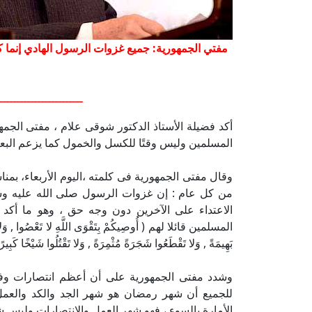
مفتي الجمهورية: جميع غزوات الرسول الهادي إنما كا
ــــــــــــــــــــــــ
أكد فضيلة الأستاذ الدكتور شوقى علام ، مفتى الجم
المسلمين وليس وقتًا للكسل والخمول كما يزعم الب
من كل عام : إن غزوات الرسول صلى الله عليه وسل
الاعتداء على الآخرين دون وجه حق ، وهو ما أك
المسلمين قائلا لهم ( أُوصِيكُمْ بِتَقْوَى اللَّهِ لا تَعْصُوا , وَلا تَغُلّ
بَهِيمَةً , وَلا تَقْطَعُوا شَجَرَةً مُثْمِرَةً , وَلا تَقْتُلُوا شَيْخًا كَبِيرً
وشدد مفتى الجمهورية على أن أعظم انتصارات وف
للجميع أن شهر رمضان هو شهر الجد والكد والعمل
الأمارة بالسوء ، فهو شهر العمل والانتصارات وليس 