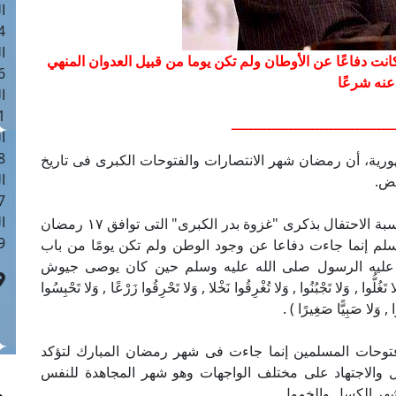
ا
 :41
ا
نت دفاعًا عن الأوطان ولم تكن يوما من قبيل العدوان المنهي
 :17
عنه شرعًا
ا
 : 1
ـــــــــــــــــــــــــــــــــــــ
ا
8
هورية، أن رمضان شهر الانتصارات والفتوحات الكبرى فى تاريخ
ا
عض.
: 44
ا
وقال مفتى الجمهورية فى كلمته ،اليوم الأربعاء، بمناسبة الاحتفال بذكرى "غزوة بدر الكبرى" التى توافق ١٧ رمضان
 :9
م إنما جاءت دفاعا عن وجود الوطن ولم تكن يومًا من باب
د عليه الرسول صلى الله عليه وسلم حين كان يوصى جيوش
ُوا , وَلا تَجْبُنُوا , وَلا تُغْرِقُوا نَخْلا , وَلا تَحْرِقُوا زَرْعًا , وَلا تَحْبِسُوا
ا , وَلا صَبِيًّا صَغِيرًا ) .
توحات المسلمين إنما جاءت فى شهر رمضان المبارك لتؤكد
 والاجتهاد على مختلف الواجهات وهو شهر المجاهدة للنفس
شهر الكسل والخمول.