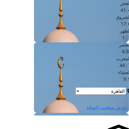
لفجر
4
لشروق
6
لظهر
1
لعصر
4:3
لمغرب
7 
لعشاء
9
عرض مواقيت الصلاة