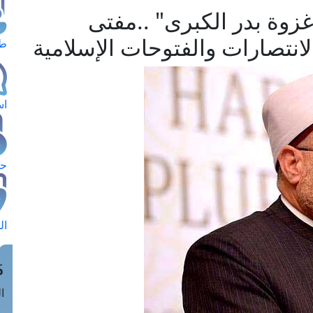
زوة بدر الكبرى" ..مفتى
انتصارات والفتوحات الإسلامية
طل
اس
حج
ال
م
الق