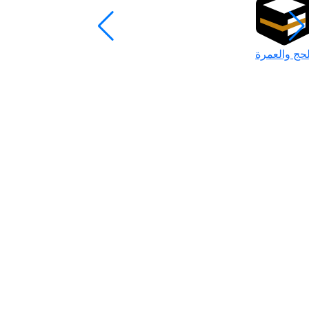
لحج والعمرة
رمضان