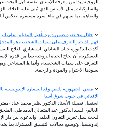
الزوجية يبدأ من معرفة الإنسان بنفسه قبل البحث 
والسلوكيات يمثل الأساس الذي تُبنى عليه العلاقة ال
والتفاهم، بما يسهم في بناء أسرة مستقرة تنعكس آثاره
خلال محاضرة ضمن دورة تأهيل المقبلين على الزوا
فهم الذات والتعرف على سمات الشخصية هو المدخل ا
أكدت الدكتورة حنان الشاذلي، استشاري العلاج النفسي
العسكرية، أن نجاح الحياة الزوجية يبدأ من قدرة ال
التعرف على سمات الشخصية، وأنماط المشاعر، ومهار
يسودها الاحترام والمودة والرحمة.
مفتي الجمهورية يلتقي وفد السفارة الإندونيسية ب
الإفتائي في جنوب شرق آسيا
استقبل فضيلة الأستاذ الدكتور نظير محمد عياد -مفتي ا
العالم- السيد الدكتور عبد المتعالي الدمياطي، الملحق
لبحث سبل تعزيز التعاون العلمي والدعوي بين دار الإ
إندونيسيا، وتوسيع مجالات التنسيق المشترك بما يخدم