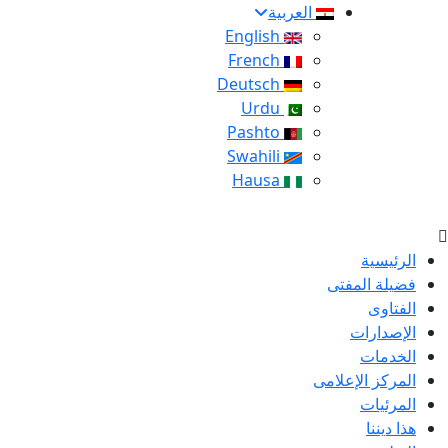
العربية
English
French
Deutsch
Urdu
Pashto
Swahili
Hausa
الرئيسية
فضيلة المفتى
الفتاوى
الإصدارات
الخدمات
المركز الإعلامى
المرئيات
هذا ديننا