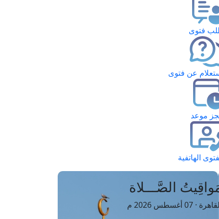
ب فتوى
تعلام عن فتوى
ز موعد
فتوى الهاتفية
َواقِيتُ الصَّـــلاة
اهرة · 07 أغسطس 2026 م