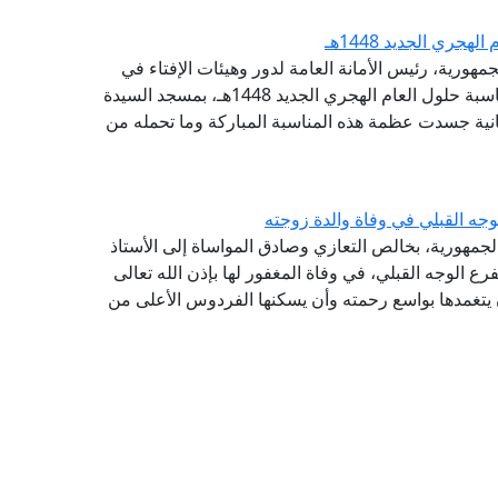
جري الجديد 1448هـ
مهورية، رئيس الأمانة العامة لدور وهيئات الإفتاء في
العالم، مساء اليوم الإثنين، احتفال وزارة الأوقاف بمناسبة حلول العام الهجري الجديد 1448هـ، بمسجد السيدة
انية جسدت عظمة هذه المناسبة المباركة وما تحمله من
جه القبلي في وفاة والدة زوجته
الجمهورية، بخالص التعازي وصادق المواساة إلى الأستاذ
ع الوجه القبلي، في وفاة المغفور لها بإذن الله تعالى
أن يتغمدها بواسع رحمته وأن يسكنها الفردوس الأعلى من