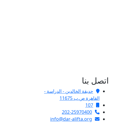
اتصل بنا
حديقة الخالدين - الدراسة -
القاهرة ص.ب 11675
107
202-25970400
info@dar-alifta.org