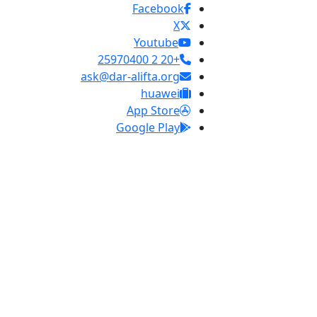
Facebook
X
Youtube
+20 2 25970400
ask@dar-alifta.org
huawei
App Store
Google Play