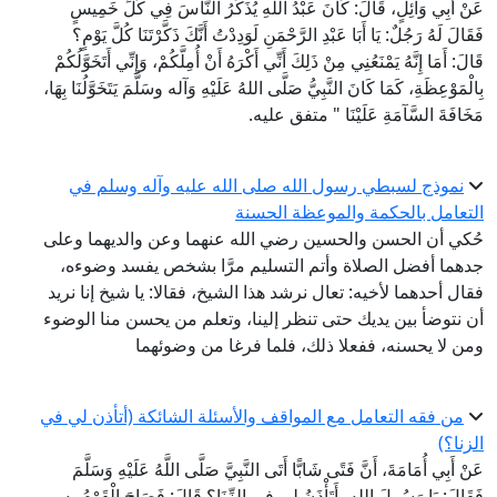
عَنْ أَبِي وَائِلٍ، قَالَ: كَانَ عَبْدُ اللهِ يُذَكِّرُ النَّاسَ فِي كُلِّ خَمِيسٍ
فَقَالَ لَهُ رَجُلٌ: يَا أَبَا عَبْدِ الرَّحْمَنِ لَوَدِدْتُ أَنَّكَ ذَكَّرْتَنَا كُلَّ يَوْمٍ؟
قَالَ: أَمَا إِنَّهُ يَمْنَعُنِي مِنْ ذَلِكَ أَنِّي أَكْرَهُ أَنْ أُمِلَّكُمْ، وَإِنِّي أَتَخَوَّلُكُمْ
بِالْمَوْعِظَةِ، كَمَا كَانَ النَّبِيُّ صَلَّى اللهُ عَلَيْهِ وَآله وسَلَّمَ يَتَخَوَّلُنَا بِهَا،
مَخَافَةَ السَّآمَةِ عَلَيْنَا " متفق عليه.
نموذج لسبطي رسول الله صلى الله عليه وآله وسلم في
التعامل بالحكمة والموعظة الحسنة
حُكي أن الحسن والحسين رضي الله عنهما وعن والديهما وعلى
جدهما أفضل الصلاة وأتم التسليم مرَّا بشخص يفسد وضوءه،
فقال أحدهما لأخيه: تعال نرشد هذا الشيخ، فقالا: يا شيخ إنا نريد
أن نتوضأ بين يديك حتى تنظر إلينا، وتعلم من يحسن منا الوضوء
ومن لا يحسنه، ففعلا ذلك، فلما فرغا من وضوئهما
من فقه التعامل مع المواقف والأسئلة الشائكة (أتأذن لي في
الزنا؟)
عَنْ أَبِي أُمَامَةَ، أَنَّ فَتًى شَابًّا أَتَى النَّبِيَّ صَلَّى اللَّهُ عَلَيْهِ وَسَلَّمَ
فَقَالَ: يَا رَسُولَ اللهِ، أَتَأْذَنُ لِي فِي الزِّنَا؟ قَالَ: فَصَاحَ الْقَوْمُ بِهِ