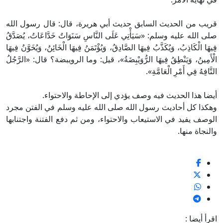
قريب من الحديث السابق حديث أبي هريرة، قال: قال رسول الله
صلى الله عليه وسلم: «سَيَأْتِي عَلَى النَّاسِ سَنَوَاتٌ خَدَّاعَاتُ، يُصَدَّقُ
فِيهَا الْكَاذِبُ، وَيُكَذَّبُ فِيهَا الصَّادِقُ، وَيُؤْتَمَنُ فِيهَا الْخَائِنُ، وَيُخَوَّنُ فِيهَا
الْأَمِينُ، وَيَنْطِقُ فِيهَا الرُّوَيْبِضَةُ»، قيل: وما الرويبضة؟ قال: «الرَّجُلُ
التَّافِهُ فِي أَمْرِ الْعَامَّةِ».
أيضا هذا الحديث فيه وصف يؤدي إلى الإحاطة والاحتواء.
وهكذا كل أحاديث رسول الله صلى الله عليه وسلم في الفتن مجرد
الوصف يفيد في الاستيعاب والاحتواء، ومن ثم دفع الفتنة واجتنابها
والنجاة منها.
اقرأ أيضا :