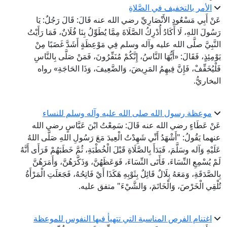
الأمر بالتخفيف في الصَّلاةِ
عَنْ أَبِي مَسْعُودٍ الأَنْصَارِيِّ رضي الله عنه قَالَ: قَالَ رَجُلٌ: يَا
رَسُولَ اللهِ، لَا أَكَادُ أُدْرِكُ الصَّلَاةَ مِمَّا يُطَوِّلُ بِنَا فُلَانٌ، فَمَا رَأَيْتُ
النَّبِيَّ صلَّى الله عليه وآله وسلم فِي مَوْعِظَةٍ أَشَدَّ غَضَبًا مِنْ
يَوْمِئِذٍ، فَقَالَ: «أَيُّهَا النَّاسُ، إِنَّكُمْ مُنَفِّرُونَ، فَمَنْ صَلَّى بِالنَّاسِ
فَلْيُخَفِّفْ، فَإِنَّ فِيهِمُ المَرِيضَ، وَالضَّعِيفَ، وَذَا الحَاجَةِ» رواه
البخاريُّ.
موعظة رسول الله صلى الله عليه وآله وسلم للنساء
عَنْ عَطَاءٍ رضي الله عنه قَالَ: سَمِعْتُ ابْنَ عَبَّاسٍ رضي الله
عنهما يَقُولُ: "أَشْهَدُ أَنِّي شَهِدْتُ الْعِيدَ مَعَ رَسُولِ اللهِ صَلَّى اللهُ
عَلَيْهِ وَآله وسَلَّمَ، فَبَدَأَ بِالصَّلَاةِ قَبْلَ الْخُطْبَةِ، ثُمَّ خَطَبَهُمْ فَرَأَى أَنَّهُ
لَمْ يُسْمِعِ النِّسَاءَ، فَأَتَى النِّسَاءَ، فَوَعَظَهُنَّ، وَذَكَّرَهُنَّ، وَأَمَرَهُنَّ
بِالصَّدَقَةِ، وَمَعَهُ بِلَالٌ قَائِلٌ بِثَوْبِهِ هَكَذَا أَيْ فَاتِحُهُ، فَجَعَلَتِ الْمَرْأَةُ
تُلْقِي الْخَرْصَ، وَالْخَاتَمَ، وَالشَّيْءَ" متفق عليه.
اغتنام الفرص المناسبة التي تتهيأ فيها النفوس للموعظة