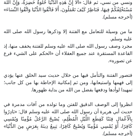
ونسي من نسي، ثم قال: «أَلا إِنَّ هَذِهِ الدُّنْيَا حُلْوَةٌ خَضِرَةٌ، وَإِنَّ اللَّهَ
مُسْتَخْلِفُكُمْ فِيهَا، فَنَاظِرٌ كَيْفَ تَعْمَلُونَ، أَلا فَاتَّقُوا الدُّنْيَا وَاتَّقُوا النِّسَاءَ»
(أخرجه مسلم).
ما من وسيلة للتعامل مع الفتنة إلا وذكرها رسول الله صلى الله
عليه وسلم.
مجرد وصف رسول الله صلى الله عليه وسلم للفتنة يخفف منها، إذ
القاعدة المستقرة عند جميع العقلاء أن «الحكم على الشيء فرع
عن تصوره».
فتصور الفتنة والتأمل فيها من خلال حديث سيد الخلق عنها يؤدي
إلى فهمها واستيعابها، ومن ثم إمكانية الإحاطة بها من كل جانب؛
تمهيدا لوأدها ودفعها بفضل من الله من بداية ظهورها.
انظروا إلى الوصف الدقيق للفتن وما تولده من آفات مدمرة في
حديث أبي هريرة أن رسول الله صلى الله عليه وسلم قال: «بَادِرُوا
بِالْأَعْمَالِ فِتَنًا كَقِطَعِ اللَّيْلِ الْمُظْلِمِ، يُصْبِحُ الرَّجُلُ مُؤْمِنًا وَيُمْسِي
كَافِرًا، أَوْ يُمْسِي مُؤْمِنًا وَيُصْبِحُ كَافِرًا، يَبِيعُ دِينَهُ بِعَرَضٍ مِنَ الدُّنْيَا»
(أخرجه مسلم).