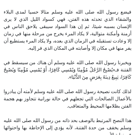
فيضع رسول الله صلى الله عليه وسلم مثالا حسيا لمدى البلاء
والشقاء الذي تحدثه هذه الفتن، فهي كسواد الليل الذي لا يرى
الإنسان بسببه شيئا، ثم إن هذا السواد سيبقى يلاحق الناس في
أزمنة وأمكنة متوالية، لا يكاد المرء يخرج من مرحلة منها في زمان
إلا وعادت تستقبله في الزمان الذي بعده، ولا يكاد المرء يستطيع أن
يفر منها في مكان إلا وأصابته في المكان الذي فر إليه.
ويخبرنا رسول الله صلى الله عليه وسلم أن هناك من سيسقط في
الفتنة فـ«يُصْبِحُ الرَّجُلُ مُؤْمِنًا وَيُمْسِي كَافِرًا، أَوْ يُمْسِي مُؤْمِنًا وَيُصْبِحُ
كَافِرًا، يَبِيعُ دِينَهُ بِعَرَضٍ مِنَ الدُّنْيَا».
لذلك كانت نصيحة رسول الله صلى الله عليه وسلم لأمته أن يبادروا
بالأعمال الصالحات التي تجعلهم في حالة نورانية تتجاوز بهم هجمة
الفتن بظلامها المحيط والمتعاقب.
هذا النصح المرتبط بالوصف بحد ذاته من رسول الله صلى الله عليه
وسلم يخفف من حدة الفتنة، لأنه يؤدي إلى الإحاطة بها واحتوائها
في نهاية الأمر.