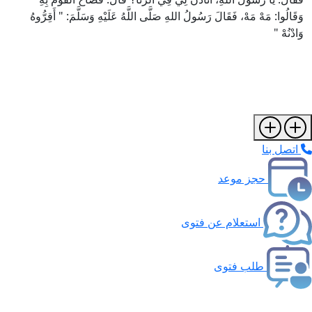
وَقَالُوا: مَهْ مَهْ، فَقَالَ رَسُولُ اللهِ صَلَّى اللَّهُ عَلَيْهِ وَسَلَّمَ: " أَقِرُّوهُ
وَادْنُهْ "
اتصل بنا
حجز موعد
استعلام عن فتوى
طلب فتوى