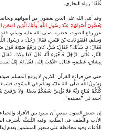
غُلْفًا" رواه البخاري.
وقد أثنى الله على الذين يغضون من أصواتهم وبخاص
يَغُضُّونَ أَصْوَاتَهُمْ عِنْدَ رَسُولِ اللَّهِ أُولَئِكَ الَّذِينَ امْتَحَنَ الل
عن رفع الصوت بحضرته صلى الله عليه وسلم، فقد ورد عَنْ أَنَسِ ب
وَسَلَّمَ، افْتَقَدَ ثَابِتَ بْنَ قَيْسٍ، فَقَالَ رَجُلٌ: يَا رَسُولَ اللَّهِ، 
فَقَالَ: مَا شَأْنُكَ؟ فَقَالَ: شَرٌّ، كَانَ يَرْفَعُ صَوْتَهُ فَوْقَ صَوْ
النَّارِ، فَأَتَى الرَّجُلُ فَأَخْبَرَهُ أَنَّهُ قَالَ كَذَا وَكَذَ
بِبِشَارَةٍ عَظِيمَةٍ، فَقَالَ: «اذْهَبْ إِلَيْهِ، فَقُلْ لَهُ: إِنَّكَ لَس
حتى في قراءة القرآن الكريم لا يرفع المسلم صوته على أخيه
رَسُولُ اللَّهِ صَلَّى اللهُ عَلَيْهِ وَسَلَّمَ فِي الْمَسْجِدِ، فَسَمِعَهُ
كُلَّكُمْ مُنَاجٍ رَبَّهُ فَلَا يُؤْذِيَنَّ بَعْضُكُمْ بَعْضًا، وَلَا يَرْ
أحمد في "مسنده".
إن خفض الصوت ينبغي أن يسود بين الأفراد والجما
الأدب واللُّطف في الطَّلب، وفيه التَّشبُّه بأشرف
الدُّعاء، وفيه محافظة على شعور المسلمين بعدم إي