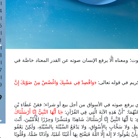
ا
 :41
ا
 :17
ا
 : 1
ا
8
؛ ومعناه ألَّا يرفع الإنسان صوته عن القدر المعتاد خاصَّة في
ا
: 44
ا
كريم في قوله تعالى:
﴿وَاقْصِدْ فِي مَشْيِكَ وَاغْضُضْ مِنْ صَوْتِكَ إِنَّ
 :9
رفع صوته في الأسواق من أجل بيع أو شراء؛ فعَنْ عَطَاءِ بْنِ
ْهُمَا: "أَنَّ هَذِهِ الآيَةَ الَّتِي فِي القُرْآنِ:
﴿
يَا أَيُّهَا النَّبِيُّ إِنَّا أَرْسَلْنَاكَ
ْرَاةِ: يَا أَيُّهَا النَّبِيُّ إِنَّا أَرْسَلْنَاكَ شَاهِدًا وَمُبَشِّرًا وَحِرْزًا لِلْأُمِّيِّينَ، أَنْتَ
 وَلا سَخَّابٍ بِالأَسْوَاقِ، وَلا يَدْفَعُ السَّيِّئَةَ بِالسَّيِّئَةِ، وَلَكِنْ يَعْفُو
ْ يَقُولُوا: لا إِلَهَ إِلَّا اللَّهُ فَيَفْتَحَ بِهَا أَعْيُنًا عُمْيًا، وَآذَانًا صُمًّا، وَقُلُوبًا