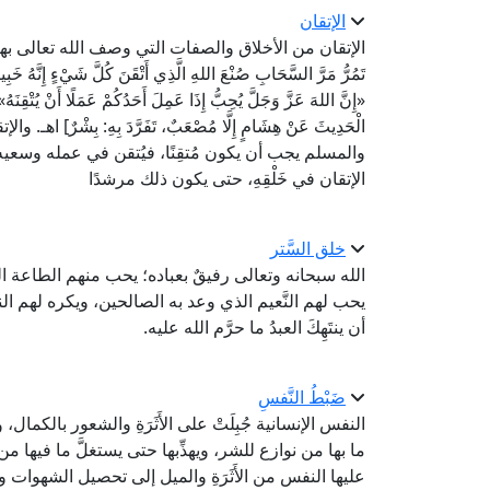
الإتقان
الإتقان من الأخلاق والصفات التي وصف الله تعالى بها صُنعَه؛
«إِنَّ اللهَ عَزَّ وَجَلَّ يُحِبُّ إِذَا عَمِلَ أَحَدُكُمْ عَمَلًا أَن
الْحَدِيثَ عَنْ هِشَامٍ إِلَّا مُصْعَبٌ، تَفَرَّدَ بِهِ: بِشْرٌ
والمسلم يجب أن يكون مُتقِنًا، فيُتقن في عمله وسعيه 
الإتقان في خَلْقِهِ، حتى يكون ذلك مرشدًا
خلق السَّتر
الله سبحانه وتعالى رفيقٌ بعباده؛ يحب منهم الطاعة ا
يحب لهم النَّعيم الذي وعد به الصالحين، ويكره لهم النار 
أن ينتَهِكَ العبدُ ما حرَّم الله عليه.
ضَبْطُ النَّفسِ
النفس الإنسانية جُبِلَتْ على الأَثَرَةِ والشعور بالكمال، 
ما بها من نوازع للشر، ويهذِّبها حتى يستغلَّ ما فيها م
عليها النفس من الأَثَرَةِ والميل إلى تحصيل الشهوات 