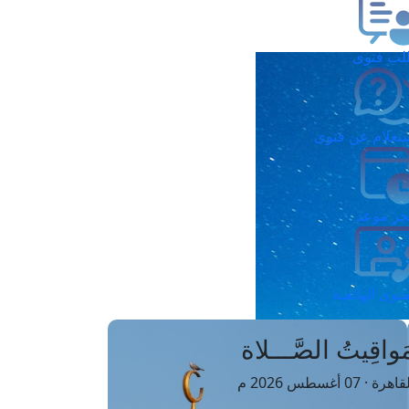
ب فتوى
تعلام عن فتوى
ز موعد
فتوى الهاتفية
َواقِيتُ الصَّـــلاة
اهرة · 07 أغسطس 2026 م