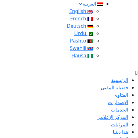
العربية
English
French
Deutsch
Urdu
Pashto
Swahili
Hausa
الرئيسية
فضيلة المفتى
الفتاوى
الإصدارات
الخدمات
المركز الإعلامى
المرئيات
هذا ديننا