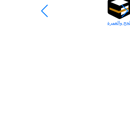
لحج والعمرة
رمضان