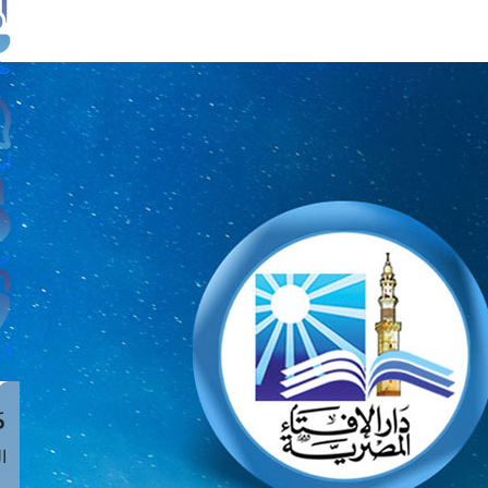
طل
اس
حج
ال
م
الق