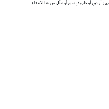
ةٍ أو دينٍ أو ظروفٍ تمنع أو تقلِّل من هذا الاندفاع.