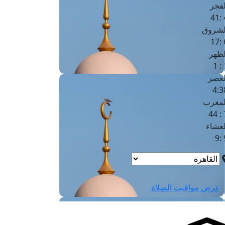
لفجر
4
لشروق
6
لظهر
1
لعصر
4:3
لمغرب
7 
لعشاء
9
عرض مواقيت الصلاة