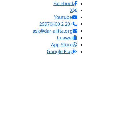
Facebook
X
Youtube
+20 2 25970400
ask@dar-alifta.org
huawei
App Store
Google Play