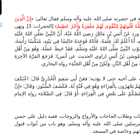
ة في حضرته صلى الله عليه وآله وسلم فقال تعالى:
﴿
إِنَّ الَّذِينَ
ا
َّهُ قُلُوبَهُمْ لِلتَّقْوَى لَهُمْ مَغْفِرَةٌ وَأَجْرٌ عَظِيمٌ
﴾
[الحجرات: 3]. ونهى
ْنِ مَالِكٍ رَضِيَ اللَّهُ عَنْهُ، أَنَّ النَّبِيَّ صَلَّى اللهُ عَلَيْهِ
أَنَا أَعْلَمُ لَكَ عِلْمَهُ، فَأَتَاهُ فَوَجَدَهُ جَالِسًا فِي بَيْتِهِ، مُنَكِّسًا رَأْسَهُ،
تِ النَّبِيِّ صَلَّى اللهُ عَلَيْهِ وَسَلَّمَ، فَقَدْ حَبِطَ عَمَلُهُ، وَهُوَ مِنْ أَهْلِ
ا، فَقَالَ مُوسَى بْنُ أَنَسٍ (راوي الحديث عن أنس): فَرَجَعَ المَرَّةَ الآخِرَةَ
ْتَ مِنْ أَهْلِ النَّارِ، وَلَكِنْ مِنْ أَهْلِ الجَنَّةِ» رواه البخاري.
 حتى لا يؤذيه؛ فعَنْ أَبِي سَعِيدٍ الْخُدْرِيِّ قَالَ: اعْتَكَفَ
مْ يَجْهَرُون بِالْقِرَاءَةِ وَهُوَ فِي قُبَّةٍ لَهُ، فَكَشَفَ السُّتُورَ، وَقَالَ: «إِنَّ
فَعَنَّ بَعْضُكُمْ عَلَى بَعْضٍ فِي الْقِرَاءَةِ -أَوْ قَالَ: فِي الصَّلَاة» رواه الإمام
عات وطلاب الحاجات والأزواج والزوجات، ففيه دليل على حسن
 المرسلين صلى الله عليه وآله وسلم، وهو باب من أبواب قبول
ذائهم وخاصة في المسجد .