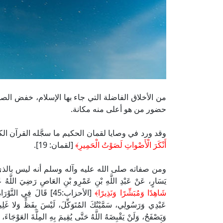
من الأخلاق الفاضلة التي جاء بها الإسلام، خفض الصوت
حضور من هو أعلى منه مكانة.
وقد ورد في وصايا لقمان الحكيم ما سجَّله القرآن ال
أَنْكَرَ الْأَصْواتِ لَصَوْتُ الْحَمِيرِ﴾
[لقمان: 19].
ومن صفاته صلى الله عليه وآله وسلم أنه ليس بالذي ي
يَسَارٍ، عَنْ عَبْدِ اللَّهِ بْنِ عَمْرِو بْنِ العَاصِ رَضِيَ اللَّهُ عَن
شَاهِدًا وَمُبَشِّرًا وَنَذِيرًا
﴾
[الأحزاب:45] قَالَ فِي التَّو
عَبْدِي وَرَسُولِي، سَمَّيْتُكَ المُتَوَكِّلَ، لَيْسَ بِفَظٍّ وَلا غَلِيظٍ،
وَيَصْفَحُ، وَلَنْ يَقْبِضَهُ اللَّهُ حَتَّى يُقِيمَ بِهِ المِلَّةَ العَوْجَاءَ، بِأَن