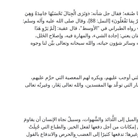
 فقال جل شأنه: ﴿وَتَرَى الْجِبَالَ تَحْسَبُهَا جَامِدَةً وَهِيَ
تَمُرُّ مَرَّ السَّحَابِ صُنْعَ اللهِ الَّذِي أَتْقَنَ كُلَّ شَيْءٍ إِنَّهُ خَبِيرٌ بِمَا تَفْعَلُونَ﴾ [النمل: 88]، وقال صلى الله عليه وآله وسلم:
ْ يُتْقِنَهُ» رواه الطبراني في "الأوسط"، قال عقبة: [لَمْ يَرْوِ هَذَا
] اهـ. والإتقان يعني: إجادة الشيء، والمهارة فيه، وإصلاح الخَلل،
وسائر شؤون حياته، والله سبحانه وتعالى بيَّن لنا وجوه
لتي أوجب عليهم، ويكره لهم المعصية التي حرَّم عليهم،
التي توعَّد بها المفسدين، والله تعالى يَغَار، وغيرتُه تعالى
والميل إلى اللَّذائذ والشَّهوات، وسبيلُ نجاة الإنسان أن يقاومَ
ن إمكانات من أجل دفعها لفعل الخير. والطباع التي جُبِلَتْ
وغيرها؛ تدفعها كثيرًا إلى الغضب والحرص والاندفاع بالقول