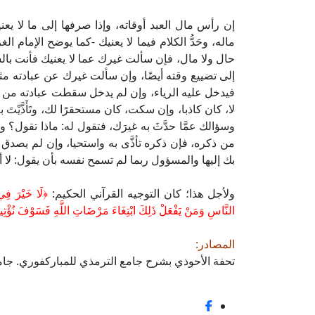
إن رأس مال العبد أوقاته، وإذا صرفها إلى ما لا يعن
ماله، وحَدُّ الكلام فيما لا يعنيك -كما يوضح الإمام 
حال ولا مال، فإن سألت غيرك عما لا يعنيك فأنت ب
إلى تضييع وقته أيضًا، وإن سألت غيرك عن عبادته مثلا
فيدخل عليه الرياء، وإن لم يدخل سقطت عبادته من د
لا، كان كاذبا، وإن سكت، كان مستحقرًا لك، وتَأَذَّي
وسؤالك عمَّا حدَّثَ به غيرَك، فتقول له: ماذا تقول؟
من ذكره، فإن ذكره تأذَّى به واستحيا، وإن لم يصد
بك إليها والمسؤول ربما لم تسمح نفسه بأن يقول: لا
ولأجل هذا؛ كان التوجيه القرآني الحكيم:
﴿لَا خَيْرَ فِي 
النَّاسِ وَمَنْ يَفْعَلْ ذَلِكَ ابْتِغَاءَ مَرْضَاتِ اللَّهِ فَسَوْفَ نُؤْتِ
المصادر:
تحفة الأحوذي بشرح جامع الترمذي للمباركفوري. جامع 