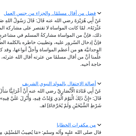
فضل من أقال مسلمًا.. والجزاء من جنس العمل
عَنْ أَبِي هُرَيْرَةَ رضي الله عنه قَالَ: قَالَ رَسُولُ اللهِ صَلَّى ا
عَثْرَتَهُ». لمّا كانت المواساة لا تقتصر على مشاركة ا
ذلك، فإنَّ من المواساة مشاركةُ المسلم في مشاعره خاص
فإنَّ إدخال السّرور عليه، وتطييبَ خاطره بالكلمة الطَّيِّ
الوجدانيَّة هو من أعظم المواساة وأجلِّ أنواعها، وقد كا
علَّمنا أنَّ من أقال مسلمًا من عثرته أقال الله عثرتَه، و
حاجة أخيه.
أصالة الاحتفال بالمولد النبوي الشريف
عَنْ أَبِي قَتَادَةَ الْأَنْصَارِيِّ رضي الله عنه أَنَّ أَعْرَابِيًّا سَأَلَ ا
قَالَ: «إِنَّ ذَلِكَ الْيَوْمَ الَّذِي وُلِدْتُ فِيهِ، وَأُنْزِلَ ع
شَرْطِ الشَّيْخَيْنِ وَلَمْ يُخَرِّجَاهُ] اهـ.
من مكفرات الخطايا
قال صلى الله عليه وآله وسلم: «مَا يُصِيبُ المُسْلِمَ، مِنْ نَصَبٍ و