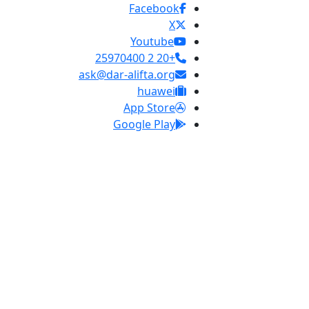
Facebook
X
Youtube
+20 2 25970400
ask@dar-alifta.org
huawei
App Store
Google Play