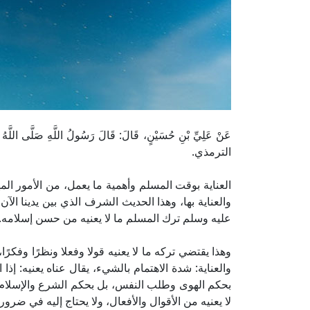
عَنْ عَلِيِّ بْنِ حُسَيْنٍ، قَالَ: قَالَ رَسُولُ اللَّهِ صَلَّى اللَّهُ عَ
الترمذي.
العناية بوقت المسلم وأهمية ما يعمل، من الأمور ال
والعناية بها، وهذا الحديث الشرف الذي بين يدينا ال
عليه وسلم ترك المسلم ما لا يعنيه من حسن إسلامه.
وهذا يقتضي تركه ما لا يعنيه قولا وفعلا ونظرًا وفكرً
والعناية: شدة الاهتمام بالشيء، يقال عناه يعنيه: إذا ا
بحكم الهوى وطلب النفس، بل بحكم الشرع والإسلام 
لا يعنيه من الأقوال والأفعال، ولا يحتاج إليه في ضرورة