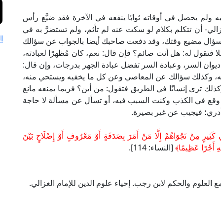
يه ولم يحصل في أوقاته ثوابًا ينفعه في الآخرة فقد ضيَّع رأس
الغزالي- أن تتكلم بكلام لو سكت عنه لم تأثم، ولم تستضرَّ به في
ا
السؤال مضيع وقتك، وقد دفعت صاحبك أيضا بالجواب عن سؤالك
 فتقول له: هل أنت صائم؟ فإن قال: نعم، كان مُظهرًا لعبادته،
يوان السر، وعبادة السر تفضل عبادة الجهر بدرجات، وإن قال:
ْتَ به، وكذلك سؤالك عن المعاصي وعن كل ما يخفيه ويستحي منه،
 وكذلك ترى إنسانًا في الطريق فتقول: من أين؟ فربما يمنعه مانع
ق وقع في الكذب وكنت السبب فيه، أو تسأل عن مسألة لا حاجة
 أدري؛ فيجيب عن غير بصيرة.
كَثِيرٍ مِنْ نَجْوَاهُمْ إِلَّا مَنْ أَمَرَ بِصَدَقَةٍ أَوْ مَعْرُوفٍ أَوْ إِصْلَاحٍ بَيْنَ
يهِ أَجْرًا عَظِيمًا﴾
[النساء: 114].
العلوم والحكم لابن رجب. إحياء علوم الدين للإمام الغزالي.