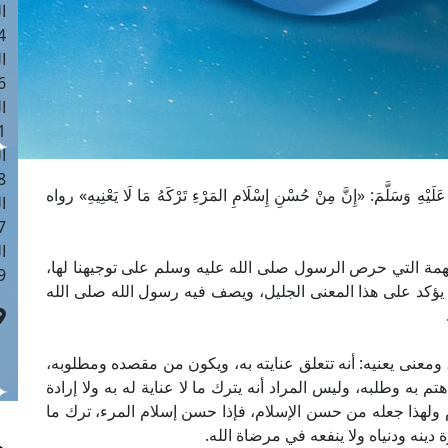
ا
 :40
ا
 :17
ا
 : 1
ا
8
لَيْهِ وَسَلَّمَ: «إِنَّ مِنْ حُسْنِ إِسْلَامِ المَرْءِ تَرْكَهُ مَا لَا يَعْنِيهِ» رواه
ا
: 45
ا
مهمة التي حرص الرسول صلى الله عليه وسلم على توجيهنا لها،
 :10
آن يؤكد على هذا المعنى الجليل، ويصف فيه رسول الله صلى الله
ا، ومعنى يعنيه: أنه تتعلق عنايته به، ويكون من مقصده ومطلوبه،
هتم به وطلبه، وليس المراد أنه يترك ما لا عناية له به ولا إرادة
ولهذا جعله من حسن الإسلام، فإذا حسن إسلام المرء، ترك ما
 دينه ودنياه ولا ينفعه في مرضاة الله.