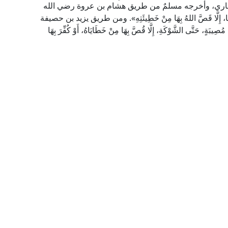
ايَاهُ» رواه البخاري، وأخرجه مسلمٌ من طريق هشام بن عروة رضي الله
َا، إِلَّا قَصَّ اللهُ بِهَا مِنْ خَطِيئَتِهِ». ومن طريق يزيد بن حصيفة
َتَّى الشَّوْكَةِ، إِلَّا قُصَّ بِهَا مِنْ خَطَايَاهُ، أَوْ كُفِّرَ بِهَا