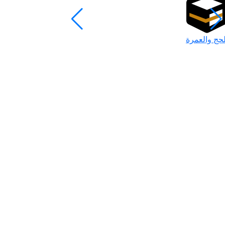
لحج والعمرة
رمضان