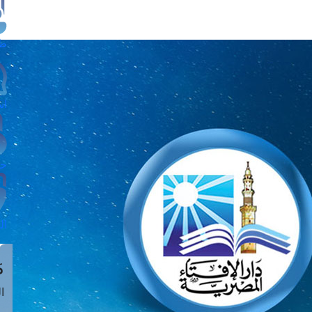
طل
اس
حج
ال
م
الق