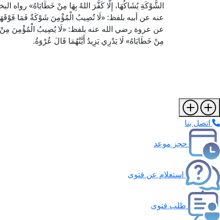
الشَّوْكَةِ يُشَاكُهَا، إِلَّا كَفَّرَ اللهُ بِهَا مِنْ خَطَ
عنه عن أبيه بلفظ: «لَا تُصِيبُ الْمُؤْمِنَ شَوْكَةٌ فَمَا فَوْقَه
عن عروة رضي الله عنه بلفظ: «لَا يُصِيبُ الْمُؤْمِنَ مِنْ مُصِيبَةٍ، ح
مِنْ خَطَايَاهُ» لَا يَدْرِي يَزِيدُ أَيَّتُهُمَا قَالَ عُرْوَةُ.
اتصل بنا
حجز موعد
استعلام عن فتوى
طلب فتوى