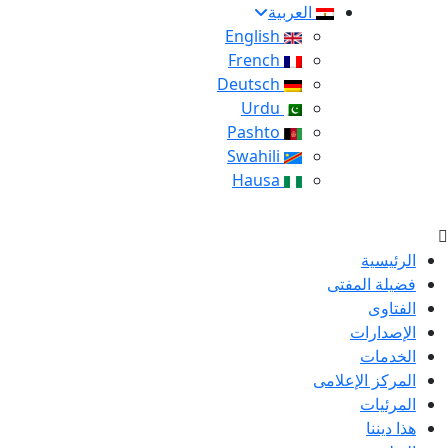
العربية
English
French
Deutsch
Urdu
Pashto
Swahili
Hausa
الرئيسية
فضيلة المفتى
الفتاوى
الإصدارات
الخدمات
المركز الإعلامى
المرئيات
هذا ديننا