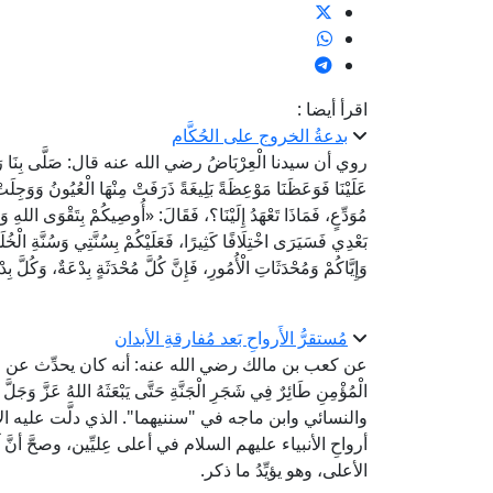
اقرأ أيضا :
بدعةُ الخروج على الحُكَّام
روي أن سيدنا الْعِرْبَاضُ رضي الله عنه قال: صَلَّى بِنَا رَسُولُ ال
عَلَيْنَا فَوَعَظَنَا مَوْعِظَةً بَلِيغَةً ذَرَفَتْ مِنْهَا الْعُيُونُ وَوَجِل
مُوَدِّعٍ، فَمَاذَا تَعْهَدُ إِلَيْنَا؟، فَقَالَ: «أُوصِيكُمْ بِتَقْوَى اللهِ و
بَعْدِي فَسَيَرَى اخْتِلَافًا كَثِيرًا، فَعَلَيْكُمْ بِسُنَّتِي وَسُنَّةِ الْخُلَفَ
وَإِيَّاكُمْ وَمُحْدَثَاتِ الْأُمُورِ، فَإِنَّ كُلَّ مُحْدَثَةٍ بِدْعَة
مُستقرُّ الأَرواحِ بَعد مُفارقةِ الأبدان
عن كعب بن مالك رضي الله عنه: أنه كان يحدِّث عن رسول 
الْمُؤْمِنِ طَائِرٌ فِي شَجَرِ الْجَنَّةِ حَتَّى يَبْعَثَهُ اللهُ عَزَّ
والنسائي وابن ماجه في "سننيهما". الذي دلَّت عليه الأخب
أرواحِ الأنبياء عليهم السلام في أعلى عِليِّين، وصحَّ أنَّ
الأعلى، وهو يؤيِّدُ ما ذكر.