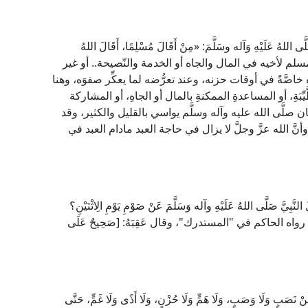
للهُ عَلَيْهِ وَآله وسَلَّمَ: «مِنْ أَقَالَ مُسْلِمًا، أَقَالَ اللهُ
لمسلم لأخيه في المال والجاه أو الخدمة والنّصيحة.. أو غير
َّةً في أوقات حزنه، وعند تعرُّضه لما يعكِّر صفوَه، وهنا
بَةِ، أو المساعدةِ الممكنةِ بالمال أو الجاهِ، أو المشاركة
ن صلَّى الله عليه وآله وسلَّم يواسي بالقليل والكثير، وقد
أنَّ الله عزَّ وجلَّ لا يزال في حاجة العبد مادام العبد في
لنَّبِيَّ صَلَّى اللهُ عَلَيْهِ وآله وَسَلَّمَ عَنْ صَوْمِ يَوْمِ الِاثْنَيْنِ؟
َلَيَّ فِيهِ» رواه الحاكم في "المستدرك"، وقال عَقِبَهُ: [صَحِيحٌ عَلَى
َلَا وَصَبٍ، وَلَا هَمٍّ وَلَا حُزْنٍ، وَلَا أَذًى وَلَا غَمٍّ، حَتَّى