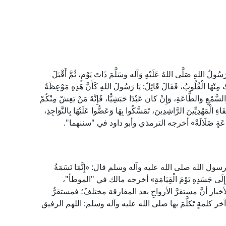
لهِ صَلَّى اللهُ عَلَيْهِ وَآله وسَلَّمَ ذَاتَ يَوْمٍ، ثُمَّ أَقْبَلَ
َتْ مِنْهَا الْقُلُوبُ، فَقَالَ قَائِلٌ: يَا رَسُولَ اللهِ كَأَنَّ هَذِهِ مَوْعِظَةُ
َالسَّمْعِ وَالطَّاعَةِ، وَإِنْ كان عَبْدًا حَبَشِيًّا، فَإِنَّهُ مَنْ يَعِشْ مِنْكُمْ
اءِ الْمَهْدِيِّينَ الرَّاشِدِينَ، تَمَسَّكُوا بِهَا وَعَضُّوا عَلَيْهَا بِالنَّوَاجِذِ،
ٌ، وَكُلَّ بِدْعَةٍ ضَلَالَةٌ» أخرجه الترمذي وأبو داود في "سننهما".
الله صلى الله عليه وآله وسلم قال: «إِنَّمَا نَسَمَةُ
 وَجَلَّ إِلَى جَسَدِهِ يَوْمَ الْقِيَامَةِ» أخرجه مالك في "الموطأ"،
ار أنَّ مستقرَّ الأرواحِ بعد المفارقة مختلفٌ؛ فمستقرُّ
 آخر كلمةٍ تَكلَّمَ بها صلى الله عليه وآله وسلم: اللهم الرفيق