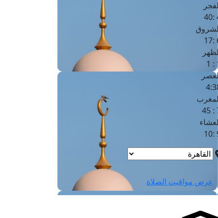
لفجر
4
لشروق
6
لظهر
1
لعصر
4:3
لمغرب
7 
لعشاء
9
عرض مواقيت الصلاة