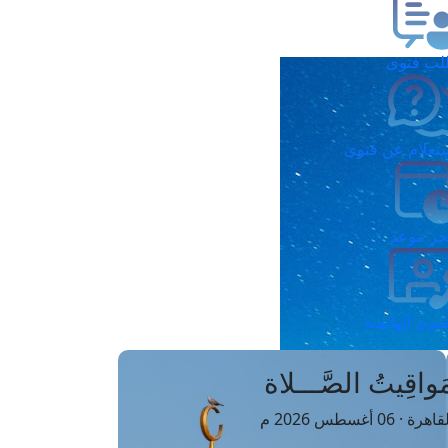
ب فتوى
تعلام عن فتوى
ز موعد
فتوى الهاتفية
َواقِيتُ الصَّـــلاة
اهرة · 06 أغسطس 2026 م