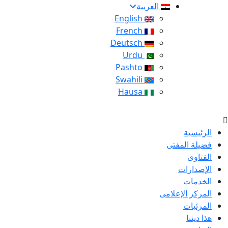
العربية
English
French
Deutsch
Urdu
Pashto
Swahili
Hausa
الرئيسية
فضيلة المفتى
الفتاوى
الإصدارات
الخدمات
المركز الإعلامى
المرئيات
هذا ديننا