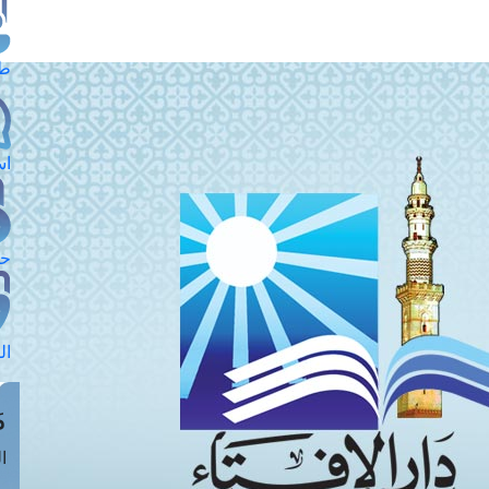
طل
اس
حج
ال
م
الق