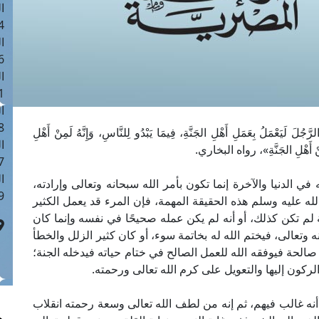
ا
 :41
ا
 :17
ا
 : 1
ا
8
َجُلَ لَيَعْمَلُ بِعَمَلِ أَهْلِ الجَنَّةِ، فِيمَا يَبْدُو لِلنَّاسِ، وَإِنَّهُ لَمِنْ أَهْلِ
ا
وَ مِنْ أَهْلِ الجَنَّةِ»، رواه البخاري.
: 44
ا
في الدنيا والآخرة إنما تكون بأمر الله سبحانه وتعالى وإرادته،
 :9
له عليه وسلم هذه الحقيقة المهمة، فإن المرء قد يعمل الكثير
ة لم تكن كذلك، أو أنه لم يكن عمله صحيحًا في نفسه وإنما كان
وتعالى، فيختم الله له بخاتمة سوء، أو كان كثير الزلل والخطأ
صالحة فيوفقه الله للعمل الصالح في ختام حياته فيدخله الجنة؛
ركون إليها والتعويل على كرم الله تعالى ورحمته.
 أنه غالب فيهم، ثم إنه من لطف الله تعالى وسعة رحمته انقلاب