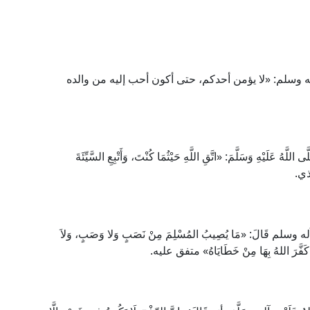
 وسلم: «لا يؤمن أحدكم، حتى أكون أحب إليه من والده
 عَلَيْهِ وَسَلَّمَ: «اتَّقِ اللَّهِ حَيْثُمَا كُنْتَ، وَأَتْبِعِ السَّيِّئَةَ
مذي.
له وسلم قَالَ: «مَا يُصِيبُ المُسْلِمَ مِنْ نَصَبٍ وَلا وَصَبٍ، وَلاَ
ِلَّا كَفَّرَ اللهُ بِهَا مِنْ خَطَايَاهُ» متفق عليه.