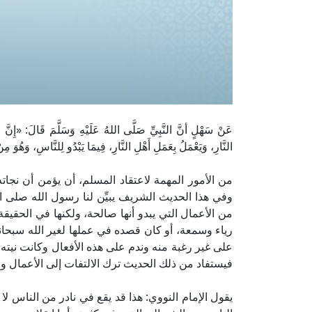
عَنْ سَهْلٍ أنَّ النَّبِيِّ صَلَّى اللهُ عَلَيْهِ وَسَلَّمَ قَالَ: «إِنَّ الرّ
النَّارِ، وَيَعْمَلُ بِعَمَلِ أَهْلِ النَّارِ، فِيمَا يَبْدُو لِلنَّاسِ، وَهُ
من الأمور المهمة لاعتقاد المسلم، أن يؤمن أن نجاته 
وفي هذا الحديث الشريف يبيِّن لنا رسول الله صلى ال
من الأعمال التي يبدو أنها صالحة، ولكنها في الحقيق
رياء وسمعة، أو كان قصده في عملها لغير الله سبحانه 
على غير رغبة منه وندم على هذه الأفعال وكانت نيته 
فيستفاد من ذلك الحديث ترك الالتفات إلى الأعمال وال
يقول الإمام النووي: هذا قد يقع في نادر من الناس لا