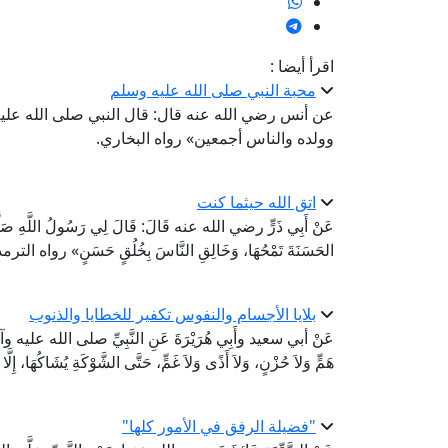
اقرأ أيضا :
محبة النبي صلى الله عليه وسلم
عن أنس رضي الله عنه قال: قال النبي صلى الله عليه
وولده والناس أجمعين» رواه البخاري.
اتق الله حيثما كنت
عَنْ أَبِي ذَرٍّ رضي الله عنه قَالَ: قَالَ لِي رَسُولُ اللَّهِ صَلَّى اللَّهُ
الحَسَنَةَ تَمْحُهَا، وَخَالِقِ النَّاسَ بِخُلُقٍ حَسَنٍ» رواه التر
بلايا الأجسام والنفوس تكفير للخطايا والذنوب
عَنْ أبي سعيد وأَبِي هُرَيْرَةَ عَنِ النَّبِيِّ صلى الله عليه وآ
هَمٍّ وَلاَ حُزْنٍ، وَلاَ أَذًى وَلاَ غَمٍّ، حَتَّى الشَّوْكَةِ يُشَاكُهَا، إ
"فضيلة الرفق في الأمور كلها"