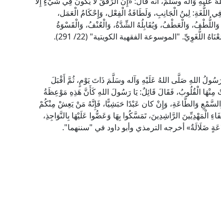
عَلَيْهِ وَآله وسَلَّمَ، أنه قَالَ: «إِنَّ الرِّفْقَ لَا يَكُونُ فِي شَيْءٍ إِلَّا
ي اللُّغَةِ: لِينُ الْجَانِبِ، وَلَطَافَةُ الْفِعْل، وَإِحْكَامُ الْعَمَل،
وَاللُّطْفُ، وَالْعَطْفُ، وَيُقَابِلُهُ الشِّدَّةُ، وَالْعُنْفُ، وَالْقَسْوَةُ
َعْنَاهُ اللُّغَوِيِّ. "الموسوعة الفقهية الكويتية" (22/ 291).
لهِ صَلَّى اللهُ عَلَيْهِ وَآله وسَلَّمَ ذَاتَ يَوْمٍ، ثُمَّ أَقْبَلَ
َتْ مِنْهَا الْقُلُوبُ، فَقَالَ قَائِلٌ: يَا رَسُولَ اللهِ كَأَنَّ هَذِهِ مَوْعِظَةُ
َالسَّمْعِ وَالطَّاعَةِ، وَإِنْ كان عَبْدًا حَبَشِيًّا، فَإِنَّهُ مَنْ يَعِشْ مِنْكُمْ
اءِ الْمَهْدِيِّينَ الرَّاشِدِينَ، تَمَسَّكُوا بِهَا وَعَضُّوا عَلَيْهَا بِالنَّوَاجِذِ،
ٌ، وَكُلَّ بِدْعَةٍ ضَلَالَةٌ» أخرجه الترمذي وأبو داود في "سننهما".