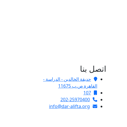
اتصل بنا
حديقة الخالدين - الدراسة -
القاهرة ص.ب 11675
107
202-25970400
info@dar-alifta.org