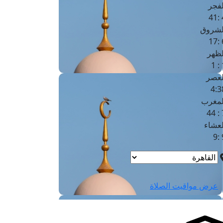
لفجر
4
لشروق
6
لظهر
1
لعصر
4:3
لمغرب
7 
لعشاء
9
عرض مواقيت الصلاة