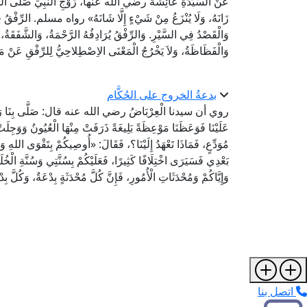
عَنْ السَّيِّدَةِ عَائِشَةَ رضي الله عنها، زَوْجِ النَّبِيِّ صَلَّى اللهُ 
زَانَهُ، وَلَا يُنْزَعُ مِنْ شَيْءٍ إِلَّا شَانَهُ» رواه مسلم. الرِّفْقُ فِ
وَالْقَصْدُ فِي السَّيْرِ. وَالرِّفْقُ يُرَادِفُهُ الرَّحْمَةُ، وَالشَّفَقَةُ، 
وَالْفَظَاظَةُ، وَلاَ يَخْرُجُ الْمَعْنَى الاِصْطِلاحِيُّ لِلرِّفْقِ عَنْ م
بدعةُ الخروج على الحُكَّام
روي أن سيدنا الْعِرْبَاضُ رضي الله عنه قال: صَلَّى بِنَا رَسُولُ ال
عَلَيْنَا فَوَعَظَنَا مَوْعِظَةً بَلِيغَةً ذَرَفَتْ مِنْهَا الْعُيُونُ وَوَجِل
مُوَدِّعٍ، فَمَاذَا تَعْهَدُ إِلَيْنَا؟، فَقَالَ: «أُوصِيكُمْ بِتَقْوَى اللهِ و
بَعْدِي فَسَيَرَى اخْتِلَافًا كَثِيرًا، فَعَلَيْكُمْ بِسُنَّتِي وَسُنَّةِ الْخُلَفَ
وَإِيَّاكُمْ وَمُحْدَثَاتِ الْأُمُورِ، فَإِنَّ كُلَّ مُحْدَثَةٍ بِدْعَة
اتصل بنا