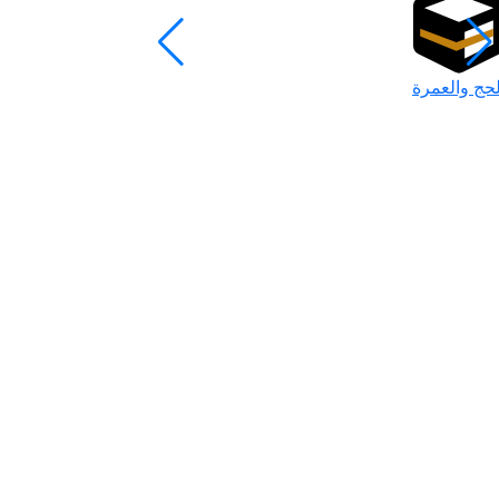
لحج والعمرة
رمضان