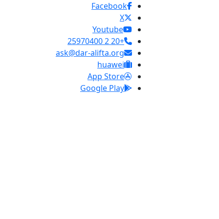
Facebook
X
Youtube
+20 2 25970400
ask@dar-alifta.org
huawei
App Store
Google Play