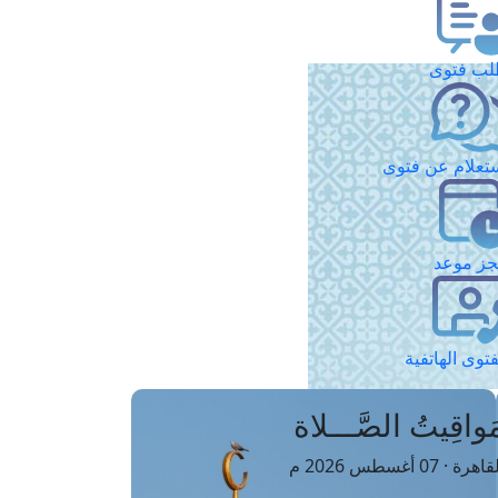
ب فتوى
تعلام عن فتوى
ز موعد
فتوى الهاتفية
َواقِيتُ الصَّـــلاة
اهرة · 07 أغسطس 2026 م