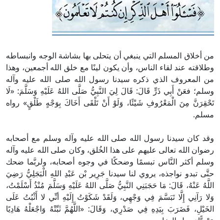
من أخلاق المسلم التي ينبغي أن يتحلى بها بشاشة الوجه وانبساطه
وطلاقته عند لقاء الناس، وأن يكون لينًا مع خلق الله أجمعين، وهذا
من المعروف الذي ذكره سيدنا رسول الله صلى الله عليه وآله
وسلم؛ فعَنْ أَبِي ذَرٍّ قَالَ: قَالَ لِيَ النَّبِيُّ صَلَّى اللهُ عَلَيْهِ وَسَلَّمَ: «لَا
تَحْقِرَنَّ مِنَ الْمَعْرُوفِ شَيْئًا، وَلَوْ أَنْ تَلْقَى أَخَاكَ بِوَجْهٍ طَلْقٍ» رواه
مسلم.
وقد كان سيدنا رسول الله صلى الله عليه وآله وسلم مع أصحابه
رضوان الله تعالى عليهم على هذا الخُلق، وكان صلى الله عليه وآله
وسلم أكثر النَّاس تبسمًا وضحكًا في وجوه أصحابه، ولربَّما ضحك
حتَّى تبدو نواجذه، يروي لنا سيدنا جَرِير بْن عَبْدِ اللهِ الْبَجَلِيُّ رَضِيَ
اللَّهُ عَنْهُ، قَالَ: مَا حَجَبَنِي النَّبِيُّ صَلَّى اللهُ عَلَيْهِ وَسَلَّمَ مُنْذُ أَسْلَمْتُ،
وَلا رَآنِي إِلَّا تَبَسَّمَ فِي وَجْهِي، وَلَقَدْ شَكَوْتُ إِلَيْهِ أنِّي لا أَثْبُتُ عَلَى
الخَيْلِ، فَضَرَبَ بِيَدِهِ فِي صَدْرِي، وَقَالَ: «اللَّهُمَّ ثَبِّتْهُ وَاجْعَلْهُ هَادِيًا