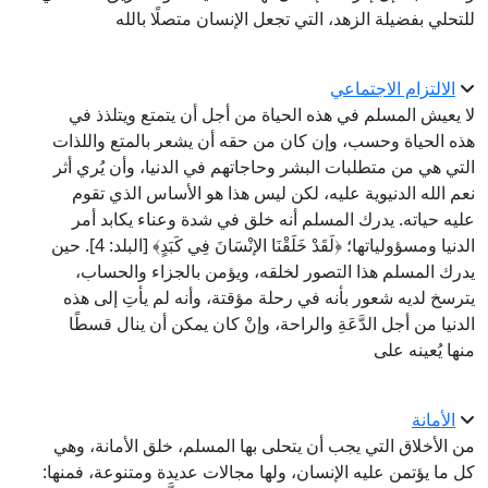
للتحلي بفضيلة الزهد، التي تجعل الإنسان متصلًا بالله
الالتزام الاجتماعي
لا يعيش المسلم في هذه الحياة من أجل أن يتمتع ويتلذذ في
هذه الحياة وحسب، وإن كان من حقه أن يشعر بالمتع واللذات
التي هي من متطلبات البشر وحاجاتهم في الدنيا، وأن يُري أثر
نعم الله الدنيوية عليه، لكن ليس هذا هو الأساس الذي تقوم
عليه حياته. يدرك المسلم أنه خلق في شدة وعناء يكابد أمر
الدنيا ومسؤولياتها؛ ﴿لَقَدْ خَلَقْنَا الإنْسَانَ فِي كَبَدٍ﴾ [البلد: 4]. حين
يدرك المسلم هذا التصور لخلقه، ويؤمن بالجزاء والحساب،
يترسخ لديه شعور بأنه في رحلة مؤقتة، وأنه لم يأتِ إلى هذه
الدنيا من أجل الدَّعَةِ والراحة، وإنْ كان يمكن أن ينال قسطًا
منها يُعينه على
الأمانة
من الأخلاق التي يجب أن يتحلى بها المسلم، خلق الأمانة، وهي
كل ما يؤتمن عليه الإنسان، ولها مجالات عديدة ومتنوعة، فمنها: