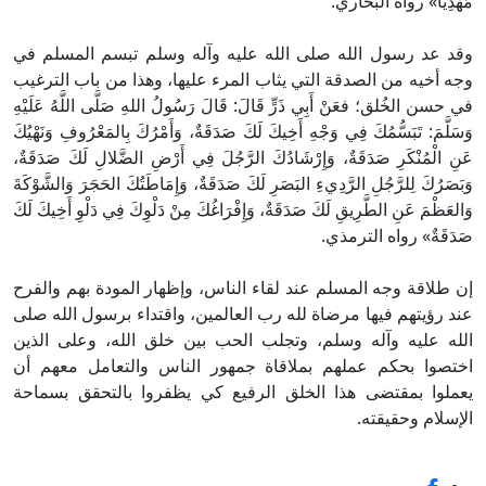
مَهْدِيًّا» رواه البخاري.
وقد عد رسول الله صلى الله عليه وآله وسلم تبسم المسلم في
وجه أخيه من الصدقة التي يثاب المرء عليها، وهذا من باب الترغيب
في حسن الخُلق؛ فعَنْ أَبِي ذَرٍّ قَالَ: قَالَ رَسُولُ اللهِ صَلَّى اللَّهُ عَلَيْهِ
وَسَلَّمَ: تَبَسُّمُكَ فِي وَجْهِ أَخِيكَ لَكَ صَدَقَةٌ، وَأَمْرُكَ بِالمَعْرُوفِ وَنَهْيُكَ
عَنِ الْمُنْكَرِ صَدَقَةٌ، وَإِرْشَادُكَ الرَّجُلَ فِي أَرْضِ الضَّلالِ لَكَ صَدَقَةٌ،
وَبَصَرُكَ لِلرَّجُلِ الرَّدِيءِ البَصَرِ لَكَ صَدَقَةٌ، وَإِمَاطَتُكَ الحَجَرَ وَالشَّوْكَةَ
وَالعَظْمَ عَنِ الطَّرِيقِ لَكَ صَدَقَةٌ، وَإِفْرَاغُكَ مِنْ دَلْوِكَ فِي دَلْوِ أَخِيكَ لَكَ
صَدَقَةٌ» رواه الترمذي.
إن طلاقة وجه المسلم عند لقاء الناس، وإظهار المودة بهم والفرح
عند رؤيتهم فيها مرضاة لله رب العالمين، واقتداء برسول الله صلى
الله عليه وآله وسلم، وتجلب الحب بين خلق الله، وعلى الذين
اختصوا بحكم عملهم بملاقاة جمهور الناس والتعامل معهم أن
يعملوا بمقتضى هذا الخلق الرفيع كي يظفروا بالتحقق بسماحة
الإسلام وحقيقته.