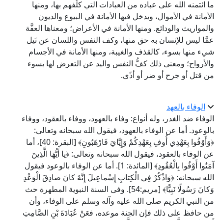
ما ائتمنه الله على عباده من العبادات التي كلَّفهم بها، ومنها
الأمانة في الأموال، ويدخل فيها الأمانة في البيوع والديون
والمواريث والودائع. ومنها الأمانة في الأعراض؛ ومعناها العفَّة
عمَّا ليس للإنسان به حق منها، وكف النفس واللسان عن نَيل
شيء منها بسوء، كالقذف والغيبة، ومنها الأمانة في الأجسام
والأرواح؛ ومعنى ذلك كفُّ النفس واليد عن التعرض لها بسوء
من قتل أو جرح أو ضر أو أذًى.
الوفاء بالعهد
الوفاء ضد الغدر، وله أنواع: وفاء بالعهود، ووفاء بالعقود، ووفاء
بالوعود. أما عن الوفاء بالعهود، فيقول الله سبحانه وتعالى:
﴿وَأَوْفُوا بِعَهْدِي أُوفِ بِعَهْدِكُمْ وَإِيَّايَ فَارْهَبُونِ﴾ [البقرة: 40]، أما
عن الوفاء بالعقود، فيقول الله سبحانه وتعالى: ﴿يا أَيُّهَا الَّذِينَ
آمَنُوا أَوْفُوا بِالْعُقُودِ﴾ [المائدة: 1]. أما عن الوفاء بالوعود فيقول
الله سبحانه: ﴿وَاذْكُرْ فِي الْكِتابِ إِسْماعِيلَ إِنَّهُ كانَ صادِقَ الْوَعْدِ
وَكانَ رَسُولًا نَبِيًّا﴾ [مريم:54]. وفى السنة النبوية المطهرة حث
من النبي الكريم صلى الله عليه وآله وسلم على الوفاء، وأن
من حافظ على ذلك فإن الجنة موعده، فعَنْ عُبَادَةَ بْنِ الصَّامِتِ