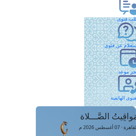
ب فتوى
تعلام عن فتوى
ز موعد
فتوى الهاتفية
َواقِيتُ الصَّـــلاة
اهرة · 07 أغسطس 2026 م