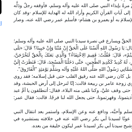
ةً بإيذاء النبي صلى الله عليه وآله وسلم، فأوقفه رجلٌ ودَلَّه
ى آياتِ القرآنِ الكريمِ وأراد الله له الهداية للإسلام -وقد كان
الإسلامَ به أو بعمرو بن هشام- فأسلم عمر رضي الله عنه، وصار
ا
ى الحقِّ ويسارع في نصرة سيدنا النبي صلى الله عليه وآله وسلم؛
اللهِ أَلَسْنَا عَلَى الْحَقِّ إِنْ مُتْنَا وَإِنْ حَيِينَا؟ قَالَ: «بَلَى
يتُمْ»، قَالَ: فَقُلْتُ: فَفِيمَ الِاخْتِفَاءُ؟ وَالَّذِي بَعَثَكَ بِالْحَقِّ لَتَخْرُجَنَّ،
، لَهُ كَدِيدٌ كَكَدِيدِ الطَّحِينِ، حَتَّى دَخَلْنَا الْمَسْجِدَ، قَالَ: فَنَظَرَتْ إِلَيَّ
فَسَمَّانِي رَسُولُ اللهِ صَلَّى اللهُ عَلَيْهِ وَآله وسَلَّمَ يَوْمَئِذٍ "الْفَارُوقَ".
ًا، بل كان رضي الله عنه رقيق القلب حتى قبل إسلامه؛ فقد روى
وي زوجة عامر بن ربيعة قالت: إنّا لنرحل إلى أرض الحبشة، وقد
 وقف عليَّ، وكنا نلقى منه البلاء، فقال: أتنطلقون يا أمَّ عبد
ذيتمونا، وقهرتمونا، حتى يجعل الله لنا فرجًا. قالت: فقال عمر:
م وأحبَّه، ودافع عنه وعن الإسلام، واستمر بعد انتقال النبي
 عونًا لسيدنا أبي بكر رضي الله عنه في خلافته يستشيره في
شيح سيدنا أبي بكر لسيدنا عمر ليكون خليفة من بعده.