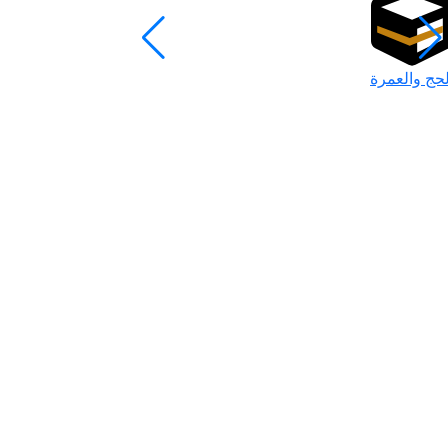
لحج والعمرة
رمضان