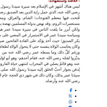
- خلافته واستشهاده:
ليس هناك أشهرَ في الإسلام بعد سيرة سيدنا رسول
رضي الله عنه، الذي حمل راية الدين بعد الصديق رضي ا
فُتحت فيها معظم الفتوحات؛ الشام، والعراق، و
مستعمرات الروم، وقد نهض بدولة المسلمين نهضة بالغ
ولكن أبرز ما يلفت الناس في سيرة سيدنا عمر هو أ
وسياسة سيدنا عمر في الاستمرار في المضي على سي
بكر الصديق؛ حيث أخذ يؤكد على القادة الفاتحين ضرو
وكان يحاسب الولاة بنفسه حتى لا يتحول الولاة لطغاة
ورغم كلِّ ذلك وما بسطه عمر رضي الله عنه من عدلٍ
يدبِّروا لقتله رضي الله عنه، فقام أحدهم- وهو أبو ل
عنه وهو قائمٌ يصلي في المحراب لتنتهي حياة الفاروق
يُدفن بجوار أحبِّ الخلق إليه سيدنا رسول الله صلى 
سيدَنا عمر بذلك، وكان ذلك في شهر ذي الحجة عام 23 من الهجرة.
رضي الله عنه وأرضاه.