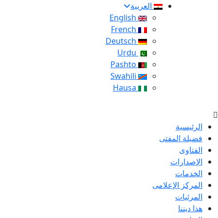
العربية
English
French
Deutsch
Urdu
Pashto
Swahili
Hausa
الرئيسية
فضيلة المفتى
الفتاوى
الإصدارات
الخدمات
المركز الإعلامى
المرئيات
هذا ديننا