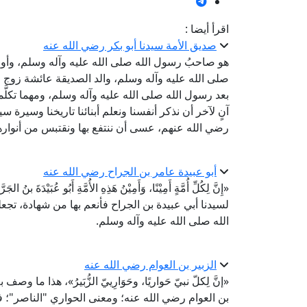
اقرأ أيضا :
صديق الأمة سيدنا أبو بكر رضي الله عنه
هو صاحبُ رسول الله صلى الله عليه وآله وسلم، وأ
صلى الله عليه وآله وسلم، والد الصديقة عائشة زوج ر
بعد رسول الله صلى الله عليه وآله وسلم، ومهما تكلَّمن
آنٍ لآخر أن نذكر أنفسنا ونعلم أبنائنا تاريخنا وسيرة 
رضي الله عنهم، عسى أن ننتفع بها ونقتبس من أنواره
أبو عبيدة عامر بن الجراح رضي الله عنه
«إِنَّ لِكُلِّ أُمَّةٍ أَمِيْنًا، وَأَمِيْنُ هَذِهِ الأُمَّةِ أَبُو ع
لسيدنا أبي عبيدة بن الجراح فأنعم بها من شهادة، 
الله صلى الله عليه وآله وسلم.
الزبير بن العوام رضي الله عنه
«إنَّ لِكلّ نبيّ حَواريًا، وحَوَارِييّ الزُّبَيرُ»، هذا م
بن العوام رضي الله عنه؛ ومعنى الحواري "الناصر"؛ ف