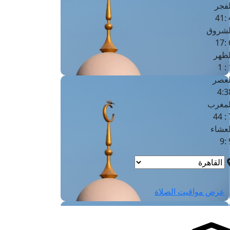
لفجر
4
لشروق
6
لظهر
1
لعصر
4:3
لمغرب
7 
لعشاء
9
عرض مواقيت الصلاة