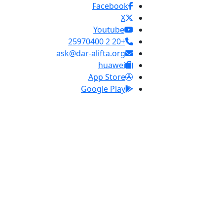
Facebook
X
Youtube
+20 2 25970400
ask@dar-alifta.org
huawei
App Store
Google Play