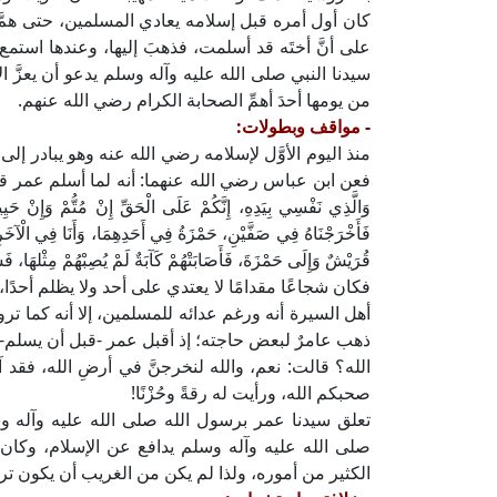
كان أول أمره قبل إسلامه يعادي المسلمين، حتى همَّ مر
على أنَّ أختَه قد أسلمت، فذهبَ إليها، وعندها استمع إل
سيدنا النبي صلى الله عليه وآله وسلم يدعو أن يعزَّ 
من يومها أحدَ أهمِّ الصحابة الكرام رضي الله عنهم.
- مواقف وبطولات:
منذ اليوم الأوَّل لإسلامه رضي الله عنه وهو يبادر إل
فعن ابن عباس رضي الله عنهما: أنه لما أسلم عمر قال: يَا رَسُولَ 
وَالَّذِي نَفْسِي بِيَدِهِ، إِنَّكُمْ عَلَى الْحَقِّ إِنْ مُتُّمْ وَإِنْ حَيِ
فَأَخْرَجْنَاهُ فِي صَفَّيْنِ، حَمْزَةُ فِي أَحَدِهِمَا، وَأَنَا فِي الْآخَرِ
قُرَيْشٌ وَإِلَى حَمْزَةَ، فَأَصَابَتْهُمْ كَآبَةٌ لَمْ يُصِبْهُمْ مِثْلهَا، 
فكان شجاعًا مقدامًا لا يعتدي على أحد ولا يظلم أحد
أهل السيرة أنه ورغم عدائه للمسلمين، إلا أنه كما تر
ذهب عامرٌ لبعض حاجته؛ إذ أقبل عمر -قبل أن يسلم- حتى
الله؟ قالت: نعم، والله لنخرجنَّ في أرضِ الله، فقد آ
صحبكم الله، ورأيت له رقةً وحُزْنًا!
تعلق سيدنا عمر برسول الله صلى الله عليه وآله وسل
صلى الله عليه وآله وسلم يدافع عن الإسلام، وكان
الكثير من أموره، ولذا لم يكن من الغريب أن يكون تر