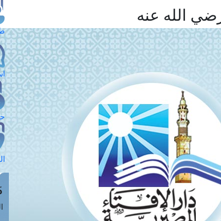
ضي الله عنه
طل
اس
حج
ال
م
الق