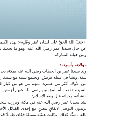
«جَعَلَ اللهُ الْحَقَّ عَلَى لِسَانِ عُمَرَ وَقَلْبِهِ»؛ 
عن حال سيدنا عمر رضي الله عنه، وهو ما يجعلنا نزدا
ومن حياته المباركة.
- ولادته وأسرته:
ولد سيدنا عمر بن الخطاب رضي الله عنه بمكة، بعد 
سنة، ونشأ في قبيلة قريش، ويجتمع نسبه مع سيدنا ر
من الأولاد أكثر من عشرة، منهم من هو من كبار الص
السيدة حفصة، أم المؤمنين رضي الله عنهم أجمعين.
- نشأته، وحياته قبل وبعد الإسلام:
نشأ سيدنا عمر رضي الله عنه في مكة، وبرزت شخصيت
يريدون التوصل لاتفاقٍ معينٍ مع إحدى القبائل الأخ
بالفروسيَّة كذلك، وكانت هيئتُه مهيبةً؛ فكان طويلًا قويَّ