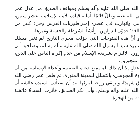
 الله صلى الله عليه وآله وسلم ومواقف الصديق من عدل عمر
لله عنه، وظلَّ قائمًا بأمانة قيادة الأمة الإسلامية عشر سنين،
مصر، وانهارت في عصره إمبراطوريات الفرس وجزء كبير من
ة؛ فدوَّن الدواوين، وأنشأ الشرطة والحسبة وغيرها.
نَّ هذه الفتوحات التي حوَّلت مجرى التاريخ لم تغير مسلك
رة سيدنا رسول الله صلى الله عليه وآله وسلم، وصاحبه أبي
رة الالتزام بشريعة الإسلام من عدم إكراه الناس على الدين،
 متجبرين.
 إلا أن ذلك لم يمنع دعاة العصبية وأعداء الإنسانية من أن
ؤلؤة المجوسي- بالتسلل للمدينة المنورة، ثم طعن عمر رضي الله
 شهيدًا، وترتقي روحه لبارئها بعد أن استأذن السيدة عائشة أن
الله عليه وآله وسلم، وأبي بكر الصديق، فآثرت السيدةُ عائشة