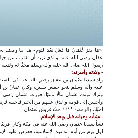
«مَا ضَرَّ عُثْمَانُ مَا فَعَلَ بَعْدَ اليَومِ» هذا م
عفان رضي الله عنه، والذي نريد أن نقترب من حيات
رسول الله صلى الله عليه وآله وسلم محبًّا له ولدينه.
- ولادته وأسرته:
ولد سيدنا عثمان بن عفان رضي الله عنه في السنة
عليه وآله وسلم بنحو خمس سنين، وكان عفانُ بن أبي
وترك لولده عثمان مالًا ناميًا، فورث عثمان رضي ا
وأحسن إلى قومه وأغدق عليهم من الخير فأحبته قريش
أحبّكَ والرحمن **** حبَّ قريش لعثمان
- نشأته وحياته قبل وبعد الإسلام:
نشأ سيدنا عثمان رضي الله عنه في مكة وكان قريبًا 
أول يوم من أيام الدعوة الإسلامية، فعرض عليه الإس