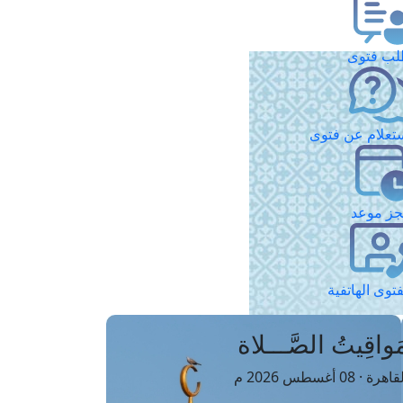
ب فتوى
تعلام عن فتوى
ز موعد
فتوى الهاتفية
َواقِيتُ الصَّـــلاة
اهرة · 08 أغسطس 2026 م