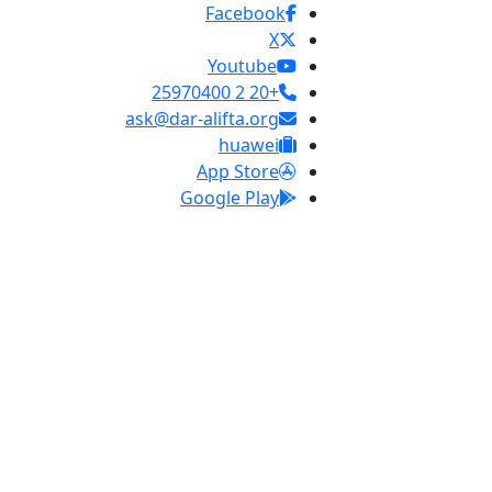
Facebook
X
Youtube
+20 2 25970400
ask@dar-alifta.org
huawei
App Store
Google Play