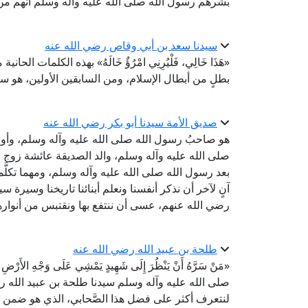
بشَّرهم رسول الله صلى الله عليه وآله وسلم أنهم من أ
سيدنا سعد بن أبي وقاص رضي الله عنه
«هَذَا خَالِي، فَلْيُرِنِي امْرُؤٌ خَالَهُ» بهذه الكلمات 
بطلٍ من أبطال الإسلام، ومن السابقين الأولين، هو س
صديق الأمة سيدنا أبو بكر رضي الله عنه
هو صاحبُ رسول الله صلى الله عليه وآله وسلم، وأ
صلى الله عليه وآله وسلم، والد الصديقة عائشة زوج ر
بعد رسول الله صلى الله عليه وآله وسلم، ومهما تكلَّمن
آنٍ لآخر أن نذكر أنفسنا ونعلم أبنائنا تاريخنا وسيرة 
رضي الله عنهم، عسى أن ننتفع بها ونقتبس من أنواره
طلحة بن عبيد الله رضي الله عنه
«مَنْ سَرَّهُ أَنْ يَنْظُرَ إِلَى شَهِيدٍ يَمْشِي عَلَى وَجْهِ الأَر
صلى الله عليه وآله وسلم سيدنا طلحة بن عبيد الله رضي
لنتعرف أكثر على فضل هذا الصَّحابي، الذي هو ضمن ا