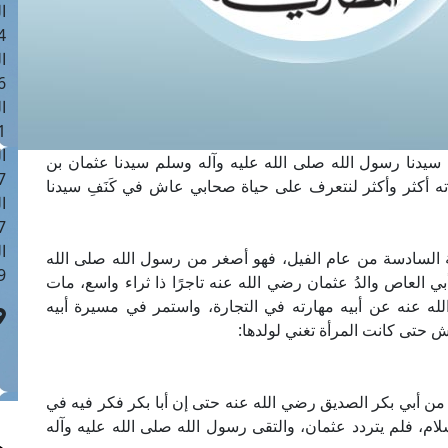
ا
 :42
ا
 :18
ا
 : 1
ا
ا وصف به سيدنا رسول الله صلى الله عليه وآله وسلم سيدنا عثمان بن
7
ه أكثر وأكثر لنتعرف على حياة صحابي عاش في كَنَفِ سيدنا
ا
: 43
ا
 السادسة من عام الفيل، فهو أصغر من رسول الله صلى الله
 :8
 العاص والدُ عثمان رضي الله عنه تاجرًا ذا ثراء واسع، مات
لله عنه عن أبيه مهارته في التجارة، واستمر في مسيرة أبيه
 حتى كانت المرأة تغني لولدها:
من أبي بكر الصديق رضي الله عنه حتى إن أبا بكر فكر فيه في
لام، فلم يتردد عثمان، والتقى رسول الله صلى الله عليه وآله