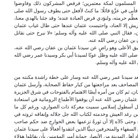
ه المسلمون لمكة معتمرين؛ فرفض المشركون ذلك وفاوضوا
أبى في عزَّةٍ قائلًا: ما كنتُ لأفعل حتى يطوف رسول الله صلى
لنعظِّم حرمته، ولنؤدي فرض العبادة عنده؛ وقد جئنا بالهدي معنا،
 قريش إلا العناد، واحتبست عثمان عندها حتى طال غياب عثمان
 فقال النبي صلى الله عليه وآله وسلم: «لا نبرح حتى نقاتل
 بن عفان رضي الله عنه.
فيق الأعلى وهو راضٍ عن سيدنا عثمان بن عفان رضي الله عنه،
ى الله عليه وظل عونًا لسيدنا أبي بكر وسيدنا عمر رضي الله
لله عليه وآله وسلم.
بعد سيدنا عمر رضي الله عنه وسار على خطة راشدة مكنته من
 المصاحف بعد مراجعتها من كبار حفاظ الصحابة، وأرسل عثمان
، ثم كان من أمره أيضًا الاهتمام بالفتوحات في شرق الجزيرة
ثمان رضي الله عنه أن يوقفوا الأطماع الرومانية في استعادة
أول أسطول إسلامي سميت معركة ذات الصواري، ورغم كل ما
رغد العيش وخدمته لكتاب الله جل جلاله وإنفاقه ثروته في
سبيل الله، وذلك على مدار اثني عشر عامًا من 23ه وحتى 35ه إلا أن ثورةً تزعمها بعض الخوارج ضد حكم صاحب
هاء والمنحرفين دينيًّا الذين انتقدوا أفعالًا على سيدنا عثمان
 أهل المدينة من الأنصار حماية أمير المؤمنين بأن يقاتلوا هؤلاء