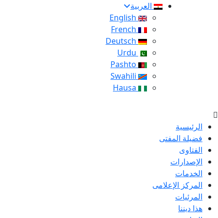
العربية
English
French
Deutsch
Urdu
Pashto
Swahili
Hausa
الرئيسية
فضيلة المفتى
الفتاوى
الإصدارات
الخدمات
المركز الإعلامى
المرئيات
هذا ديننا