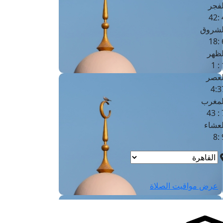
لفجر
4
لشروق
6
لظهر
1
لعصر
4:3
لمغرب
7 
لعشاء
9
عرض مواقيت الصلاة