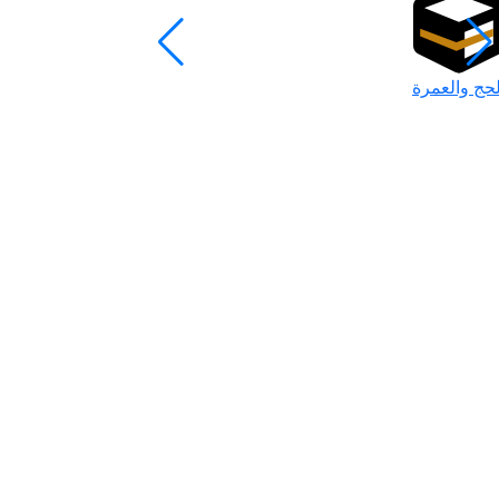
لحج والعمرة
رمضان