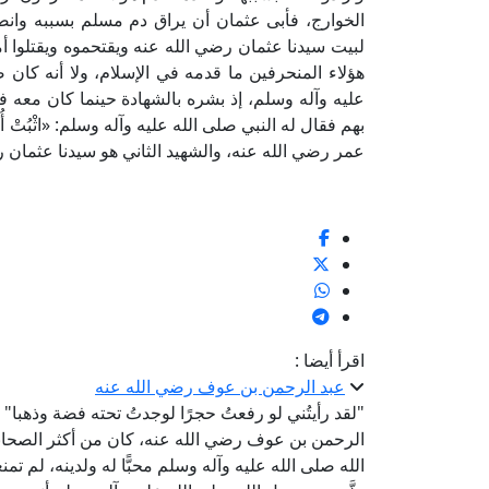
الخوارج، فأبى عثمان أن يراق دم مسلم بسببه وان
لبيت سيدنا عثمان رضي الله عنه ويقتحموه ويقتلوا أ
هؤلاء المنحرفين ما قدمه في الإسلام، ولا أنه كان 
عليه وآله وسلم، إذ بشره بالشهادة حينما كان معه 
بهم فقال له النبي صلى الله عليه وآله وسلم: «اثْبُتْ أُحُدُ فَإ
عمر رضي الله عنه، والشهيد الثاني هو سيدنا عثمان 
اقرأ أيضا :
عبد الرحمن بن عوف رضي الله عنه
"لقد رأيتُني لو رفعتُ حجرًا لوجدتُ تحته فضة وذهبا"
الرحمن بن عوف رضي الله عنه، كان من أكثر الصحابة ال
الله صلى الله عليه وآله وسلم محبًّا له ولدينه، لم تم