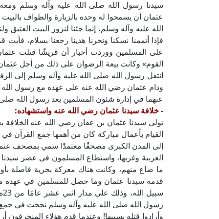
سيدنا رسول الله صلى الله عليه وآله وسلم ومع
عثمان أن يسمحوا له وحده بالزيارة والطواف بالبيت ف
الله عليه وآله وسلم، إنما جئنا لنزور البيت العتيق و
فإذا أتممنا نسكنا ونحرنا هدينا رجعنا بسلام، فأبت
على المسلمين ووردت أخبار أن قريشًا قتلت عثمان،
القوم» وكانت بيعة الرضوان على ذلك من أجل عثمان
انتقل رسول الله صلى الله عليه وآله وسلم إلى الر
ودام عثمان رضي الله عنه على عهده مع رسول الله صل
عنهما في إدارة شئون المسلمين بعد رسول الله صلى ا
- خلافة سيدنا عثمان رضي الله عنه واستشهاده:
تولى سيدنا عثمان بن عفان رضي الله عنه الخلافة 
القيام بأعمال مباركة كان من أهمها جمع القرآن في
إلى المدن الكبرى مصحفًا معتمدًا سمي بمصحف عثمان
العربية وغربها، واستطاع المسلمون في عصر سيدنا ع
ما ضاع منهم، وكانت هناك معركة بحرية فاصلة ب
قدمه سيدنا عثمان وما حصل للمسلمين في عهده من 
رسول الله صلى الله عليه وآله وسلم نجحت في جمع السف
وأرادوا قتله بسببها! وعندما قدم هؤلاء المنحرفون أراد