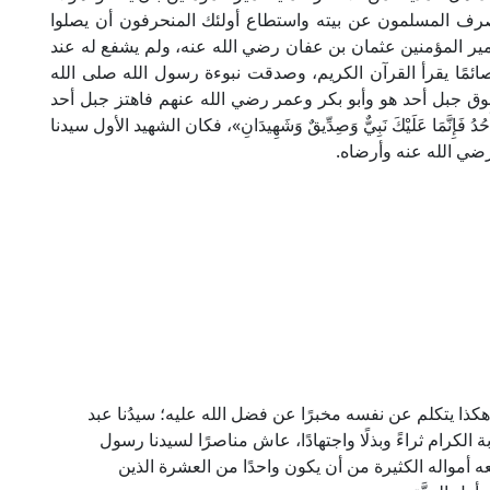
صرف المسلمون عن بيته واستطاع أولئك المنحرفون أن يصلوا
مير المؤمنين عثمان بن عفان رضي الله عنه، ولم يشفع له عند
صائمًا يقرأ القرآن الكريم، وصدقت نبوءة رسول الله صلى الله
فوق جبل أحد هو وأبو بكر وعمر رضي الله عنهم فاهتز جبل أحد
ِنَّمَا عَلَيْكَ نَبِيٌّ وَصِدِّيقٌ وَشَهِيدَانِ»، فكان الشهيد الأول سيدنا
رضي الله عنه وأرضاه.
 هكذا يتكلم عن نفسه مخبرًا عن فضل الله عليه؛ سيدُنا عبد
كرام ثراءً وبذلًا واجتهادًا، عاش مناصرًا لسيدنا رسول
نعه أمواله الكثيرة من أن يكون واحدًا من العشرة الذين