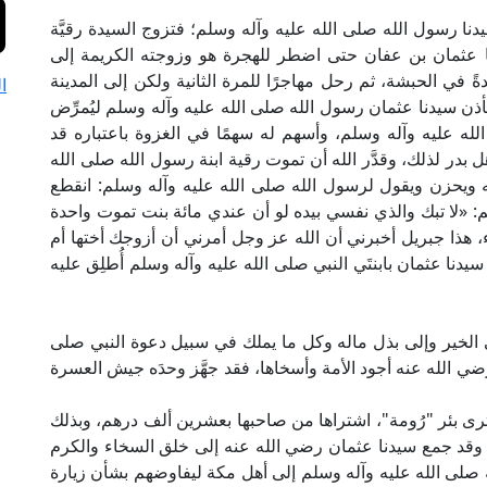
ا رسول الله صلى الله عليه وآله وسلم؛ فتزوج السيدة رقيَّة
 عثمان بن عفان حتى اضطر للهجرة هو وزوجته الكريمة إلى
في الحبشة، ثم رحل مهاجرًا للمرة الثانية ولكن إلى المدينة
ا
ذن سيدنا عثمان رسول الله صلى الله عليه وآله وسلم ليُمرِّض
ه عليه وآله وسلم، وأسهم له سهمًا في الغزوة باعتباره قد
 بدر لذلك، وقدَّر الله أن تموت رقية ابنة رسول الله صلى الله
 ويحزن ويقول لرسول الله صلى الله عليه وآله وسلم: انقطع
: «لا تبك والذي نفسي بيده لو أن عندي مائة بنت تموت واحدة
 هذا جبريل أخبرني أن الله عز وجل أمرني أن أزوجك أختها أم
نا عثمان بابنتَي النبي صلى الله عليه وآله وسلم أُطلِق عليه
لى الخير وإلى بذل ماله وكل ما يملك في سبيل دعوة النبي صلى
ضي الله عنه أجود الأمة وأسخاها، فقد جهَّز وحدَه جيش العسرة
رى بئر "رُومة"، اشتراها من صاحبها بعشرين ألف درهم، وبذلك
، وقد جمع سيدنا عثمان رضي الله عنه إلى خلق السخاء والكرم
 صلى الله عليه وآله وسلم إلى أهل مكة ليفاوضهم بشأن زيارة