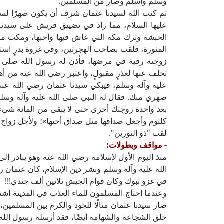
وسلم وأسلم وصار من المسلمين.
ثم كتب الله لسيدنا عثمان شرف أن يكون صهرًا لسيدن
عليها السلام، مما زاد في تضييق قريش على سيدنا
الحبشة وترك مكة التي عاش فيها وأحبها، ومكث مدةً 
المنورة، فلقب بصاحب الهجرتين، وفي غزوة بدرٍ استأ
زوجته رقية في مرضها، فأذن له رسول الله صلى الل
تخلف عنها لعذرٍ مقبولٍ، واعتبر رضي الله عنه من أهل
عليه وآله وسلم، فيبكي سيدنا عثمان رضي الله عنه
صهري منك. فقال له النبي صلى الله عليه وآله وسلم
بعد واحدة زوجتك أخرى حتى لا يبقى من المائة شيء،
كلثوم وأجعل صداقها مثل صداق أختها»؛ ولأجل زواج سيد
لقب "ذو النورين".
- مواقف وبطولات:
منذ اليوم الأول لإسلامه رضي الله عنه وهو يبادر إ
الله عليه وآله وسلم ونشر دين الإسلام، كان عثمان ر
في غزو تبوك وكان قوام الجيش ثلاثين ألف جندي!!!
وعندما احتاج المسلمون للماء العذب في المدينة اشت
صار سيدنا عثمان مثالًا للجود والكرم بين المسلمين
خلق الشجاعة والشهامة أيضًا، فقد أرسله رسول الله