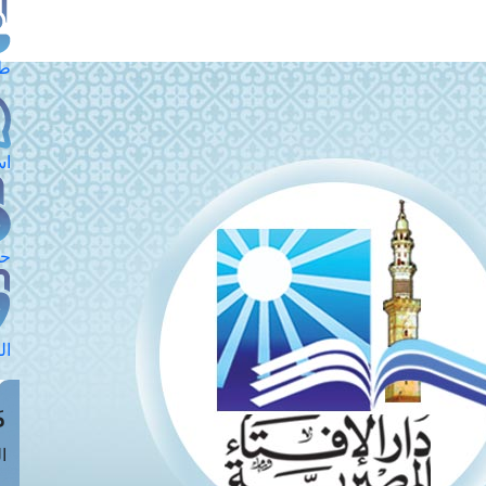
طل
اس
حج
ال
م
الق