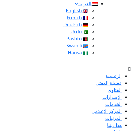
العربية
English
French
Deutsch
Urdu
Pashto
Swahili
Hausa
الرئيسية
فضيلة المفتى
الفتاوى
الإصدارات
الخدمات
المركز الإعلامى
المرئيات
هذا ديننا