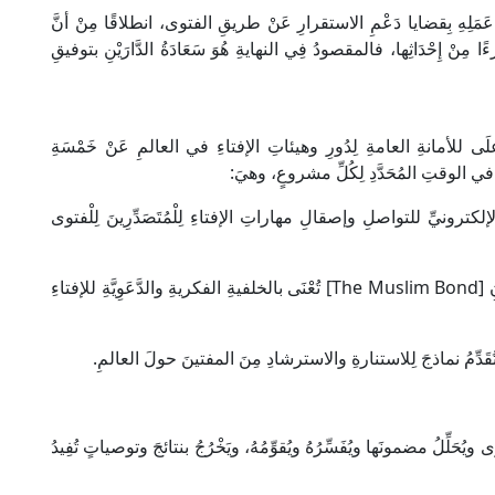
مَلِهِ بِقضايا دَعْمِ الاستقرارِ عَنْ طريقِ الفتوى، انطلاقًا مِنْ أنَّ
 مِنْ إِحْدَاثِها، فالمقصودُ فِي النهايةِ هُوَ سَعَادَةُ الدَّارَيْنِ بتوفيقِ
علَى للأمانةِ العامةِ لِدُورِ وهيئاتِ الإفتاءِ في العالمِ عَنْ خَمْسَةِ
َتِها في الوقتِ المُحَدَّدِ لِكُلِّ مشروعٍ، وهيَ:
 الإلكترونيِّ للتواصلِ وإصقالِ مهاراتِ الإفتاءِ لِلْمُتَصَدِّرِينَ لِلْفتوى
2- إصدارُ مَجَلَّةٍ إلكترونيةٍ باللغةِ الإنجليزيةِ تَحْتَ عُنوانِ [The Muslim Bond] تُعْنَى بالخلفيةِ الفكريةِ والدَّعَوِيَّةِ للإفتاءِ
حَلِّلُ مضمونَها ويُفَسِّرُهُ ويُقوِّمُهُ، ويَخْرُجُ بنتائجَ وتوصياتٍ تُفِيدُ