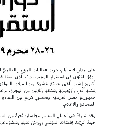
على مدار ثلاثة أيام، جرت فعاليات المؤتمرِ العالميِّ الثَّان
"دَوْرُ الفَتْوَى فِي استقرارِ المجتمعاتِ"، الَّذي انعقدَ فِي م
أُكتوبرَ لِسَنةِ أَلْفَيْنِ وَسَبْعَ عَشْرَةَ مِنَ الميلادِ، الموافقِ 
لِسَنةِ أَلْفٍ وأَرْبَعِمِائِةٍ وَتِسْعَةٍ وثَلاثِينَ مِنَ اله
جمهوريةِ مصرَ العربيةِ- وبحضورٍ كريمٍ مِنَ السادةِ الوز
الصحافةِ والإعلامِ.
وقدْ شاركَ في أعمالِ المؤتمرِ وجلساتِه نُخبةٌ مِنَ السادةِ
حيثُ أُثرِيَتْ جَلَسَاتُ المؤتمرِ وَوِرَشُ عَمَلِهِ وَمَشْرُوعَا