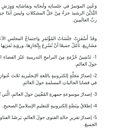
وَعُنِيَ المؤتمرُ في جلساتِه وأبحاثِه ونقاشاتِه وَوِرَشِ عَ
التَّدَيُّنَ الرشيدَ جزءٌ مِنْ حَلِّ المشكلاتِ وليسَ أبدًا جزءًا
ربِّ العالَمِينَ.
وقَدْ أَسْفَرَتْ جَلَسَاتُ المُؤْتَمَرِ واجتماعُ المجلسِ الأ
مَشَارِيعَ، نَأْمُلُ جميعًا أنْ نُسْرِعَ بِإِنْجَازِهَا، ورؤيةِ ثَمَر
1- تَدْشِينُ حُزْمَةٍ مِنَ البرامجِ التدريبيةِ عَبْرَ الفضاءِ
حولَ العالمِ.
في قضايا الجالياتِ المسلمةِ حولَ العالمِ.
3- إصدارُ موسوعةِ جمهرةِ المُفْتِينَ حولَ العالمِ، الَّتي تُقَدِّمُ نماذجَ لِلاستنارةِ والاسترشادِ مِنَ المفتينَ حولَ العالمِ.
4- إطلاقُ مِنَصَّةٍ إلكترونيةٍ للتعليمِ الإسلاميِّ الصحيحِ.
5- إصدارُ تقريرِ حالةِ الفتوى حولَ العالمِ، يَرصُدُ الفتاوى ويُ
الجميعَ.