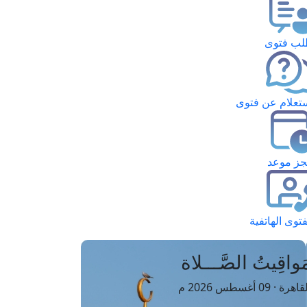
ب فتوى
تعلام عن فتوى
ز موعد
فتوى الهاتفية
َواقِيتُ الصَّـــلاة
اهرة · 09 أغسطس 2026 م