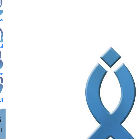
طل
اس
حج
ال
م
الق