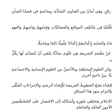
ٌّ راقٍ، وهيَ أمانٌ مِنَ الفتاوى الشاذَّةِ، وبخاصةٍ في قضايا الشأنِ
ْفُتْيَا فِي مُخْتَلِفِ المواقعِ والفضائيَّاتِ وَقِيامِهِمْ بِوَاجِبِهمْ والعهدِ
ءِ والعنايةِ بِإِعْدَادِهمْ إِعْدَادًا عِلْمِيًّا دَائِمًا وشَاملًا.
ُ عَنْ مَقْصَدِ الشريعةِ هِيَ فَتْوَى شاذَّةٌ يَنْبَغِي أنْ يُتَصَدَّى لَها بِكُلِّ
ِ.
دوائرِ العلومِ المختلِفَةِ وبالأخصِّ بينَ العلومِ الإنسانيةِ والاجتماعيةِ
بحثًا- مِنْ ناحيةٍ أُخرى.
للإفتاءِ يَضَعُ الخطوطَ العريضةَ لِلْإِفتاءِ الرشيدِ والإجراءاتِ المُثْلَى
لتزامِ ببنودِ هَذَا الميثاقِ.
ِ الإعلامِ بِمُختَلِفِ صُوَرِهِ وأشكالِه إلى الاقتصارِ على المُتَخَصِّصِينَ
ي الأمورِ العامَّةِ والخاصَّةِ.