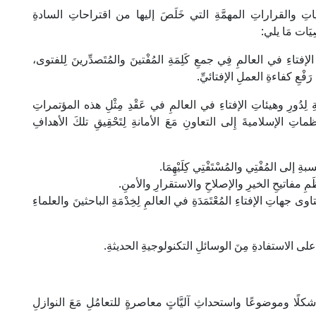
ِ والقراراتِ المهمَّةِ التي خَلَصَ إليها من اقتراحاتِ السادةِ
يَات مَا يلي:
اتِ الإفتاءِ في العالمِ فِي جمعِ كَلِمَةِ المُفْتينَ والمُتَصدِّرينَ لِلفتوى،
ِ رَفْعِ كفاءةِ العملِ الإفتائيِّ.
عامةِ لِدُورِ وهيئاتِ الإفتاءِ في العالمِ في عَقْدِ مِثْلِ هذه المؤتمراتِ
نظماتِ الإسلاميةَ إِلى التعاونِ مَعَ الأمانةِ لِتَحْقِيقِ تلكَ الأهدافِ
ِ إلى المُفْتِي والمُسْتَفْتِي كِلَيْهِمَا.
عْظَمِ مفاتيحِ الخيرِ والإصلاحِ والاستقرارِ والأمنِ.
وى جهاتِ الإفتاءِ المُعْتَمَدَةِ في العالمِ لِخِدْمَةِ الباحثينَ والعلماءِ
ا على الاستفادةِ مِنَ الوسائلِ التكنولوجيةِ الحديثةِ.
شكلًا وموضوعًا واستحداثِ آليَّاتٍ معاصرةٍ للتعامُلِ مَعَ النوازلِ