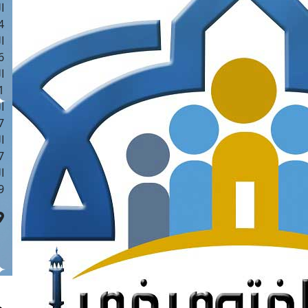
ا
 :43
ا
 :18
ا
 : 0
ا
7
ا
: 42
ا
 :7