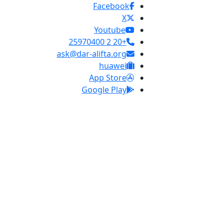
Facebook
X
Youtube
+20 2 25970400
ask@dar-alifta.org
huawei
App Store
Google Play