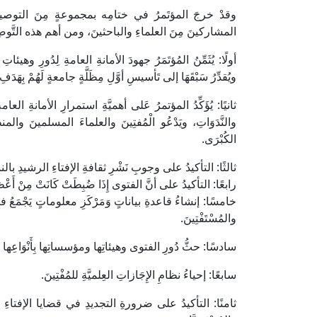
وقدْ خرجَ المؤتَمرُ في ختامِه بمجموعةٍ مِنَ التوصيات
المشاركينَ مِنَ العلماءِ والباحثينَ، ومن أهم هذه التَّوصِ
أولًا: يُثَمِّنُ المُؤتَمَرُ جهودَ الأمانةِ العامةِ لِدُورِ وهيئ
ويُقدِّرُ سَبْقَهَا إلى تَأسيسِ أوَّلِ مِظَلَّةٍ جامعةٍ لَهُمْ بِهَدَف
ثانيًا: يُؤَكِّدُ المؤتمرُ عَلى أهميَّةِ استمرارِ الأمانةِ ال
والنَّدَوَاتِ، ويَدْعُو الْمُفتِينَ والعلماءَ المسلمينَ والم
الكُبْرَى.
ثالثًا: التأكيدُ على وجوبِ نَشْرِ ثقافةِ الإفتاءِ الرشيدِ بالنسبة
رابعًا: التأكيدُ على أنَّ الفتوى إِذَا ضُبِطَتْ كَانَتْ مِنْ أَ
خامسًا: إنشاءُ قاعدةِ بياناتٍ وَمَرْكَزِ معلوماتٍ يَجْمَعُ فتا
والمُسْتَفْتِينَ.
سادسًا: حثُّ دُورِ الفتوى وهيئاتِها ومؤسساتِها بِأَنْوَاعِه
سابعًا: إحياءُ نظامِ الإِجَازاتِ العِلميَّةِ للمُفْتِينَ.
ثامنًا: التأكيدُ على ضرورةِ التجديدِ في قضايا الإفتاءِ 