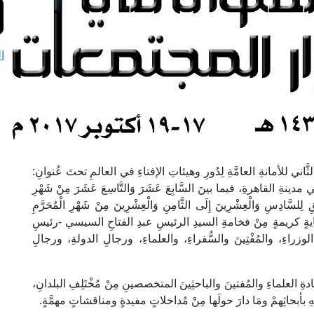
ا
ي للأمانةِ العامَّةِ لِدُورِ وهيئاتِ الإفتاءِ في العالمِ تحتَ عُنوانِ:
دينةِ القاهرةِ، فيما بينَ السَّابِعَ عَشَرَ وَالتَّاسِعَ عَشَرَ مِنْ شَهْرِ
لِلسَّادِسِ وَالْعِشْرِينَ إِلَى الثَّامِنِ وَالْعِشْرِينَ مِنْ شَهْرِ الْمُحَرَّمِ
جرةِ، برعايةٍ كريمةٍ مِنْ فخامةِ السيدِ الرئيسِ عبدِ الفتاحِ السيسي -رئيسِ
راءِ، والمُفْتِينَ والسُّفراءِ، والعلماءِ، ورجالِ الدولةِ، ورجالِ
 العلماءِ والمُفتينَ والباحثِينَ المتخصصينِ مِنْ مُخْتَلِفِ البلدانِ،
تِهِ بأبحاثِهمْ ومَا دارَ حولَها مِنْ مُداخلاتٍ مفيدةٍ ومناقشاتٍ مهمَّةٍ.