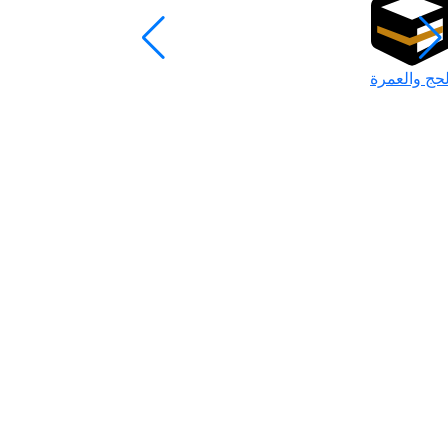
لحج والعمرة
رمضان