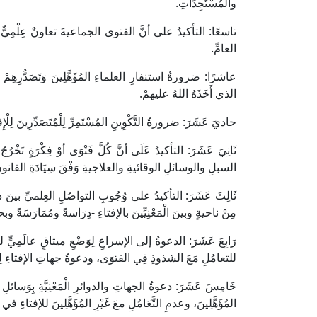
والمُسْتَجِدَّاتِ.
تاسعًا: التأكيدُ على أنَّ الفتوى الجماعيةَ تعاونٌ عِلْمِي
العامِّ.
عاشرًا: ضرورةُ استنفارِ العلماءِ المُؤَهَّلِينَ وَتَصَدُّرِهِمْ لِل
الذي أَخَذَهُ اللهُ عليهمْ.
حاديَ عَشَرَ: ضرورةُ التَّكْوِينِ المُسْتَمِرِّ لِلْمُتَصَدِّرِينَ لِلْإِفتا
ثَانِيَ عَشَرَ: التأكيدُ عَلَى أنَّ كُلَّ فَتْوَى أوْ فِكْرَةٍ تَخْرُج
السبلِ والوسائلِ الوقائيةِ والعلاجيةِ وَفْقَ سِيَادَةِ القانون
ثَالِثَ عَشَرَ: التأكيدُ على وُجُوبِ التواصُلِ العِلميِّ بينَ 
مِنْ ناحيةٍ وبينَ الْمَعْنِيِّينَ بالإفتاءِ -دِرَاسةً ومُمَارَسَةً و
رَابِعَ عَشَرَ: الدعوةُ إلى الإسراعِ لِوَضْعِ ميثاقٍ عالَمِيٍّ 
للتعامُلِ مَعَ الشذوذِ فِي الفتوَى، ودعوةُ جهاتِ الإفتاءِ لِلِا
خَامِسَ عَشَرَ: دعوةُ الجهاتِ والدوائرِ الْمَعْنِيَّةِ بِوَسائل
المُؤَهَّلِينَ، وعدمِ التَّعَامُلِ معَ غَيْرِ المُؤَهَّلِينَ للإفتاءِ ف