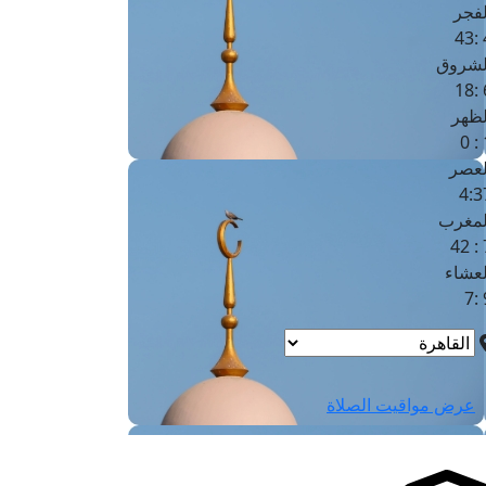
لفجر
4
لشروق
6
لظهر
1
لعصر
4:3
لمغرب
7 
لعشاء
9
عرض مواقيت الصلاة