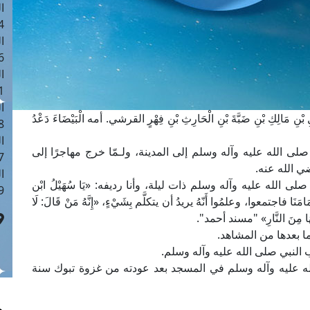
ا
 :41
ا
 :17
ا
 : 1
ا
ِ مَالِكِ بْنِ ضَبَّةَ بْنِ الْحَارِثِ بْنِ فِهْرٍ القرشي. أمه الْبَيْضَاءَ دَعْدُ
8
ا
لى الله عليه وآله وسلم إلى المدينة، ولـمّا خرج مهاجرًا إلى
: 44
ي الله عنه.
ا
له صلى الله عليه وآله وسلم ذات ليلة، وأنا رديفه: «يَا سُهَيْلُ ابْن
 :9
مَنَا فاجتمعوا، وعلمُوا أَنّهُ يريدُ أن يتكلَّم بِشَيْءٍ، «إِنَّهُ مَنْ قَالَ: لَا
َقَهُ بِهَا مِنَ النَّارِ» "مسند أحمد".
ما بعدها من المشاهد.
النبي صلى الله عليه وآله وسلم.
الله عليه وآله وسلم في المسجد بعد عودته من غزوة تبوك سنة