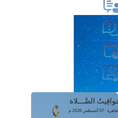
ب فتوى
تعلام عن فتوى
ز موعد
فتوى الهاتفية
َواقِيتُ الصَّـــلاة
اهرة · 07 أغسطس 2026 م