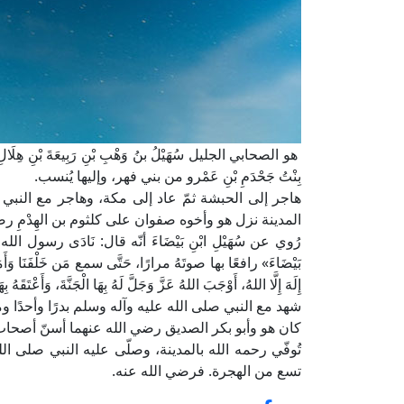
هو الصحابي الجليل سُهَيْلُ بنُ وَهْبِ بْنِ رَبِيعَةَ بْنِ هِلَالِ بْن
بِنْتُ جَحْدَمِ بْنِ عَمْرو من بني فهر، وإليها يُنسب.
هاجر إلى الحبشة ثمّ عاد إلى مكة، وهاجر مع النبي ص
المدينة نزل هو وأخوه صفوان على كلثوم بن الهِدْمِ رض
رُوي عن سُهَيْلِ ابْنِ بَيْضَاءَ أنّه قال: نَادَى رسول ال
بَيْضَاءَ» رافعًا بها صوتَهُ مرارًا، حَتَّى سمع مَن خَلْفَنَا وَأَمَا
إِلَهَ إِلَّا اللهُ، أَوْجَبَ اللهُ عَزَّ وَجَلَّ لَهُ بِهَا الْجَنَّةَ، وَأَعْت
شهد مع النبي صلى الله عليه وآله وسلم بدرًا وأحدًا و
كان هو وأبو بكر الصديق رضي الله عنهما أسنّ أصحاب 
تُوفّي رحمه الله بالمدينة، وصلّى عليه النبي صلى 
تسع من الهجرة. فرضي الله عنه.