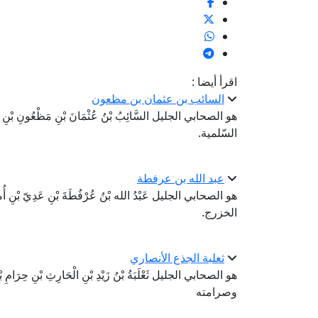
اقرأ أيضا :
السائب بن عثمان بن مظعون
هو الصحابي الجليل السَّائِبُ بْنُ عُثْمَانَ بْنِ مَظْعُونِ بْنِ حَب
السّلمية.
عبد الله بن عرفطة
هو الصحابي الجليل عَبْدُ الله بْنُ عُرْفُطَةَ بْنِ عَدِيّ بْنِ أُ
الخزرج.
ثعلبة الجذع الأنصاري
هو الصحابي الجليل ثَعْلَبَةُ بْنُ زَيْدِ بْنِ الْحَارِثِ بْنِ ح
وصرامته