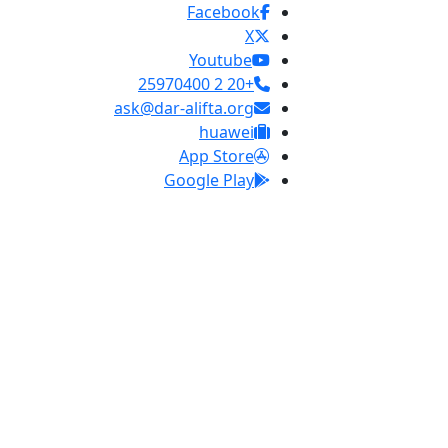
Facebook
X
Youtube
+20 2 25970400
ask@dar-alifta.org
huawei
App Store
Google Play