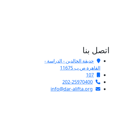
اتصل بنا
حديقة الخالدين - الدراسة -
القاهرة ص.ب 11675
107
202-25970400
info@dar-alifta.org