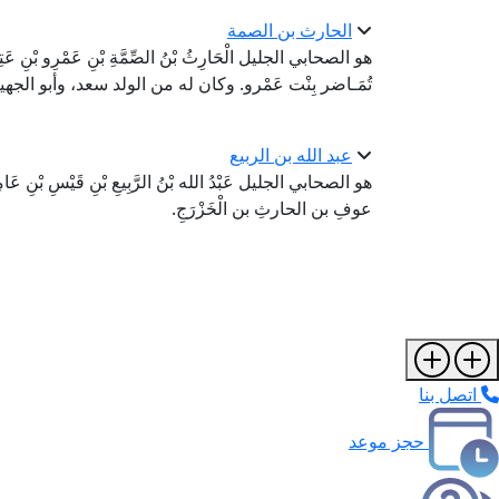
الحارث بن الصمة
هو الصحابي الجليل الْحَارِثُ بْنُ الصِّمَّةِ بْنِ عَمْرِو بْنِ عَتِ
تُمَـاضر بِنْت عَمْرو. وكان له من الولد سعد، وأبو الجهي
عبد الله بن الربيع
هو الصحابي الجليل عَبْدُ الله بْنُ الرَّبِيعِ بْنِ قَيْسِ بْنِ عَامِ
عوفِ بن الحارثِ بن الْخَزْرَجِ.
اتصل بنا
حجز موعد