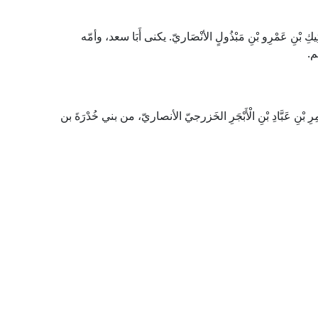
يكِ بْنِ عَمْرِو بْنِ مَبْذُولٍ الأنْصَاريّ. يكنى أَبَا سعد، وأمّه
م.
رِ بْنِ عَبَّادِ بْنِ الْأَبْجَرِ الخَزرجيّ الأنصاريّ، من بني خُدْرَةَ بن