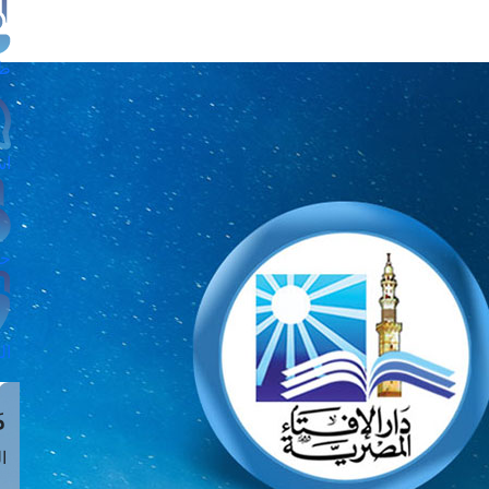
طل
اس
حج
ال
م
الق