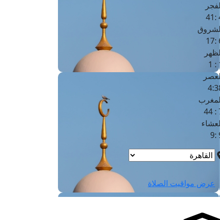
لفجر
4
لشروق
6
لظهر
1
لعصر
4:3
لمغرب
7 
لعشاء
9
عرض مواقيت الصلاة