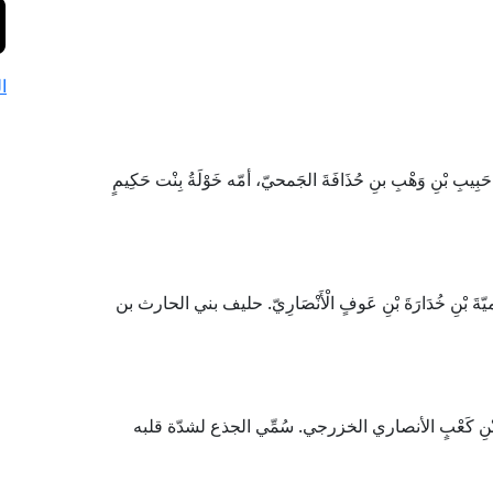
ا
ِيبِ بْنِ وَهْبِ بنِ حُذَافَةَ الجَمحيّ، أمّه خَوْلَةُ بِنْت حَكِيمٍ
ميّةَ بْنِ خُدَارَةَ بْنِ عَوفٍ الْأَنْصَارِيّ. حليف بني الحارث بن
ِرَامِ بْنِ كَعْبٍ الأنصاري الخزرجي. سُمِّي الجذع لشدّة قلبه