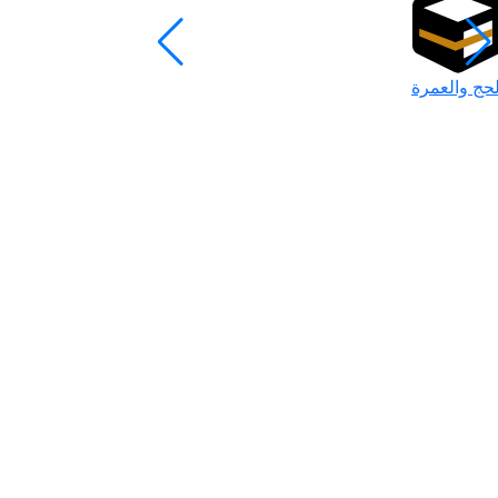
لحج والعمرة
رمضان