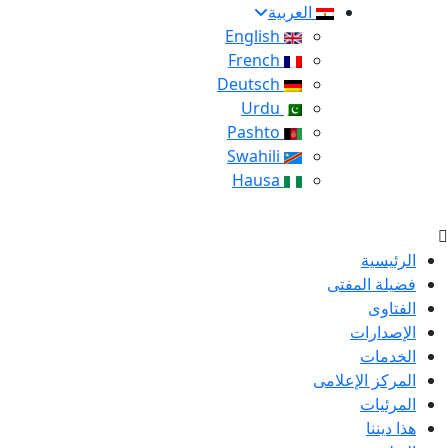
العربية
English
French
Deutsch
Urdu
Pashto
Swahili
Hausa
الرئيسية
فضيلة المفتى
الفتاوى
الإصدارات
الخدمات
المركز الإعلامى
المرئيات
هذا ديننا