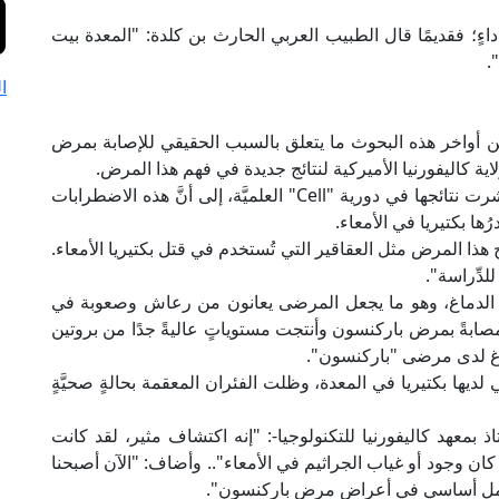
ِ داءٍ؛ فقديمًا قال الطبيب العربي الحارث بن كلدة: "المعدة بيت
.
ا
ان من أواخر هذه البحوث ما يتعلق بالسبب الحقيقي للإصابة بمرض
ية كاليفورنيا الأميركية لنتائج جديدة في فهم هذا المرض.
وأشارت اختبارات أجراها العلماء على الحيوانات، ونُشرت نتائجها في دورية "Cell" العلميَّة، إلى أنَّ هذه الاضطرابات
ها بكتيريا في الأمعاء.
 هذا المرض مثل العقاقير التي تُستخدم في قتل بكتيريا الأمعاء.
للدِّراسة".
 الدماغ، وهو ما يجعل المرضى يعانون من رعاش وصعوبة في
 مصابةً بمرض باركنسون وأنتجت مستوياتٍ عاليةً جدًا من بروتين
ِماغ لدى مرضى "باركنسون".
ا بكتيريا في المعدة، وظلت الفئران المعقمة بحالةٍ صحيَّةٍ
 بمعهد كاليفورنيا للتكنولوجيا-: "إنه اكتشاف مثير، لقد كانت
د كان وجود أو غياب الجراثيم في الأمعاء".. وأضاف: "الآن أصبحنا
نها عامل أساسي في أعراض مرض باركنسون".