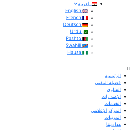
العربية
English
French
Deutsch
Urdu
Pashto
Swahili
Hausa
الرئيسية
فضيلة المفتى
الفتاوى
الإصدارات
الخدمات
المركز الإعلامى
المرئيات
هذا ديننا