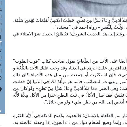
ا
 :43
ا
مِيٌّ وِعَاءً شَرٌّا مِنْ بَطْنٍ، حَسْبُ الآدَمِيِّ لُقَيْمَاتٌ يُقِمْنَ صُلْبَهُ،
 :18
لشَّرَابِ، وَثُلُثٌ لِلنَّفَسِ» رواه أحمد في "مسنده".
ا
رشد إليه هذا الحديث الشريف؛ فيُطلِقُ الحديث شرَّ الامتلاء في
 : 0
ا
7
ا
أيضًا على الأخذ من الطَّعام؛ يقول صاحب كتاب "قوت القلوب"
: 42
د افترض عليك الزهد في الدنيا، وقد وجب عليك الأخذ بالبُلْغَةِ-و
ا
لِّ شيء، فإن استكثرت أو جمعت من مثل هذه الأشياء كان ذلك
 :7
ور وبديهات المصائب، فإنما هو تزهُّدٌ لك في الدنيا إنْ فطنت
لخبر: «مَا مَلأ آدَمِيٌّ وِعَاءً شَرٌّا مِنْ بَطْنٍ» ولو كان من
ٌ نَفَسٌ، فقد صار الأكلُ في ثلث البطنِ خيرًا من الأكل مِلأَهُ لأّنَّه
شيء أبغض إلى الله من بطن مليء ولو من حلال".
ار من الطعام بالإنسان؛ فالحديث واضح الدلالة في أذيَّة الكثرة
أشد، وإنما وضع الطعام دواء من داء الجوع، إذا وجدته عالجته به،