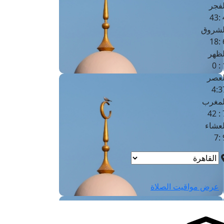
لفجر
4
لشروق
6
لظهر
1
لعصر
4:3
لمغرب
7 
لعشاء
9
عرض مواقيت الصلاة