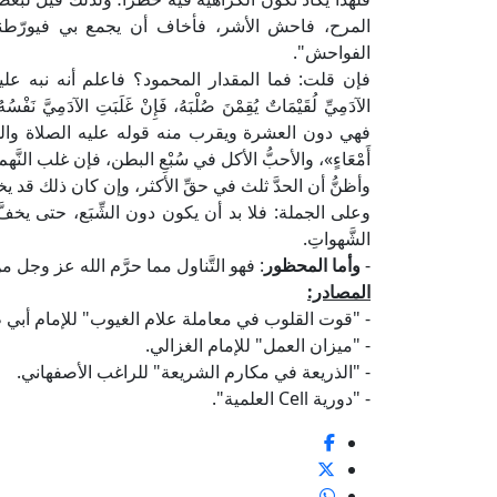
المرح، فاحش الأشر، فأخاف أن يجمع بي فيورّطن
الفواحش".
فإن قلت: فما المقدار المحمود؟ فاعلم أنه نبه عليه
الآدَمِيِّ لُقَيْمَاتٌ يُقِمْنَ صُلْبَهُ، فَإِنْ غَلَبَتِ الآدَمِيَّ نَفْ
فهي دون العشرة ويقرب منه قوله عليه الصلاة والسلام: «الْمُؤ
أَمْعَاءٍ»، والأحبُّ الأكل في سُبْعِ البطن، فإن غلب النَّهم 
وأظنُّ أن الحدَّ ثلث في حقِّ الأكثر، وإن كان ذلك قد
وعلى الجملة: فلا بد أن يكون دون الشِّبَع، حتى يخفَّ
الشَّهواتِ.
-
وأما المحظور
: فهو التَّناول مما حرَّم الله عز وجل م
المصادر:
- "قوت القلوب في معاملة علام الغيوب" للإمام أبي 
- "ميزان العمل" للإمام الغزالي.
- "الذريعة في مكارم الشريعة" للراغب الأصفهاني.
- "دورية Cell العلمية".