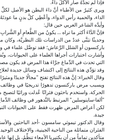
فإذا لم تجدْهُ صار الأكلُ داءً.
ويرى كثيرٌ من الأطباء أنَّ داءَ البطن هو الأصل لكلّ
الداء، والحمية رأس الدواء، وأعْطِي كلَّ بدنٍ ما عودتَهُ"
وأيدَّه الشاعر العربي حين قال:
فإنَّ الدَّاءَ أكثر ما تراه ... يكونُ من الطَّعامِ أو الشَّرابِ
وحديثًا تبَنَّى عددٌ من الدراسات تلك النظريَّة، وك
باركنسون أو الشلل الرَّعاش؛ فقد توصَّل علماء في ولا
التي تحدث في الدِّماغ جرَّاءَ هذا المرض قد يكون مصدرُ
وقد تؤدِّي هذه النتائج إلى اكتشاف وسائل جديدة لعلاج
وقال الخبراء: إنَّ هذه النتائج تفتح "مجالًا جديدًا ومثيرًا 
ويسبب مرض باركنسون تدهورًا تدريجيًا في وظائف
الحركة. واستخدم باحثون فئرانًا عُدلت وراثيًا لتصبح
"ألفا-ساينوسلين" المرتبط بالتَّدهور في وظائف الدّ
لكن أعراض المرض ظهرت فقط على الحيوانات التي لديه
جيدة.
وقال الدكتور تيموثي سامسون -أحد الباحثين والأستاذ
الفئران متماثلة من الناحية الجينية، والاختلاف الوحي
متأكدين تماماً من أن بكتيريا الأمعاء تنظِّمُ، بل إ