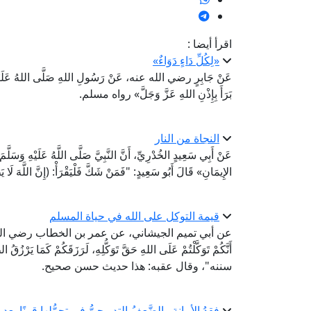
اقرأ أيضا :
«لِكُلِّ دَاءٍ دَوَاءٌ»
عَنْ جَابِرٍ رضي الله عنه، عَنْ رَسُولِ اللهِ صَلَّى اللهُ عَلَيْهِ وَآله 
بَرَأَ بِإِذْنِ اللهِ عَزَّ وَجَلَّ» رواه مسلم.
النجاة من النار
عَنْ أَبِي سَعِيدٍ الخُدْرِيِّ، أَنَّ النَّبِيَّ صَلَّى اللَّهُ عَلَيْهِ وَسَلَّ
الإِيمَانِ» قَالَ أَبُو سَعِيدٍ: "فَمَنْ شَكَّ فَلْيَقْرَأْ: (إِنَّ اللَّهَ ل
قيمة التوكل على الله في حياة المسلم
عن أبي تميم الجيشاني، عن عمر بن الخطاب رضي الله 
أَنَّكُمْ تَوَكَّلْتُمْ عَلَى اللهِ حَقَّ تَوَكُّلِهِ، لَرَزَقَكُمْ كَمَا ي
سننه"، وقال عقبه: هذا حديث حسن صحيح.
فقدُ الأمانةِ والضَّعفُ التدريجيُّ في تحمُّلها قرنًا بعد