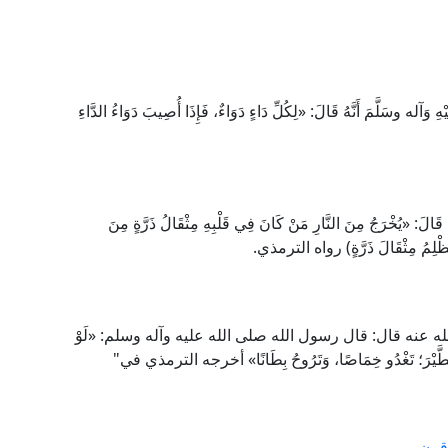
وسَلَّمَ أَنَّهُ قَالَ: «لِكُلِّ دَاءٍ دَوَاءٌ، فَإِذَا أُصِيبَ دَوَاءُ الدَّاءِ
مَ قَالَ: «يُخْرَجُ مِنَ النَّارِ مَنْ كَانَ فِي قَلْبِهِ مِثْقَالُ ذَرَّةٍ مِنَ
َا يَظْلِمُ مِثْقَالَ ذَرَّةٍ) رواه الترمذي.
عنه قال: قال رسول الله صلى الله عليه وآله وسلم: «لَوْ
َرْزُقُ الطَّيْرَ؛ تَغْدُو خِمَاصًا، وَتَرُوحُ بِطَانًا» أخرجه الترمذي في"
 قرنٍ