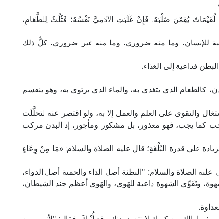
ُقِمْنَ صُلْبَهُ، فَإِنْ غَلَبَتِ الآدَمِيَّ نَفْسُهُ؛ فَثُلُثٌ لِلطَّعَامِ،
بة للإنسان، وما منه ضروري، وما منه غير ضروري، كلُّ ذلك
لبطن فداعية إلى الغذاء.
بدن، كالطعام الذي يتغذى به، والماء الذي يرتوى به، وهو ينقسم
تغال والتقوى على العلم والعمل إلا به، ولو اقتصر عنه لتحلَّلَت
ث يجب كما يجب، فهو معذور، بل مشكور ومأجور، إذ البدن مركب
ة على قدرة البُلْغَةِ؛ قال عليه الصلاة والسلام: «مَا مِنْ وِعَاءٍ
ال عليه الصلاة والسلام: "البطنة أصل الداء والحمية أصل الدواء،
َّهوة، وتَقَوِّي الشهوة داعية للهَوى، والهَوى أعظم جند الشيطان،
لعداوة.
: ما بالك مع كبرك لا تتعهد بدنك وقد أُنْهِكَ. فقال: "لأنه سريع