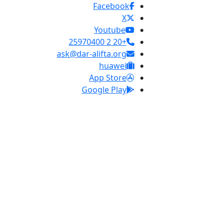
Facebook
X
Youtube
+20 2 25970400
ask@dar-alifta.org
huawei
App Store
Google Play