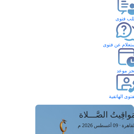
ب فتوى
تعلام عن فتوى
ز موعد
فتوى الهاتفية
َواقِيتُ الصَّـــلاة
اهرة · 09 أغسطس 2026 م