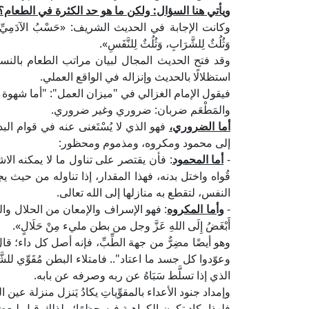
ويأتي هنا السؤال: ولكن ما هو حد الكثرة في الطعام؟
وكانت الإجابة في الحديث الشريف: «حَسْبُ الآدَمِيِّ لُقَيْمَاتٌ ي
وَثُلُثٌ لِلشَّرَابِ، وَثُلُثٌ لِلنَّفَسِ».
وقد فتح الحديث المجال لبيان مراتب الطعام بالنس
استظلالًا بالحديث وإنزاله في الواقع العملي.
فيقول الإمام الغزالي في "ميزان العمل": "أما شهوة ا
والمَطْعَم ضربان: ضروري وغير ضروري.
أما الضروري،
فهو الذي لا يُسْتَغنى عنه في قوام ال
إلى محمود ومكروه، ومذموم ومحظور:
-
أما المحمود
: فأن يقتصر على تناول ما لا يمكنه الاش
قُواه واختل بدنه، فهذا المقدار، إذا تناوله من حي
النفس، لتقطع به منازلها إلى الله تعالى.
-
وأما المكروه
: فهو الإسراف والإمعان من الحلال والزياد
أَبْغَضُ إِلَى اللهِ عَزَّ وجل من بطن مليء مِنْ حَلَالٍ».
وهو أيضًا مضِرٌّ من جهة الطِّبِّ، فإنه أصل كل داء؛ ق
وعوّدوا كل جسد ما اعتاد".. فامتلاء البطن مُقَوِّي للش
الذي إذا تسلَّط سَبَاهُ عن ربه وصرفه عن بابه.
وإمداد جنود الأعداء بالمقوِّياتِ يكادُ يَنزل منزلة عين ا
فلهذا يكاد تكون الكراهية فيه حظرًا؛ ولذلك قيل لبعضهم