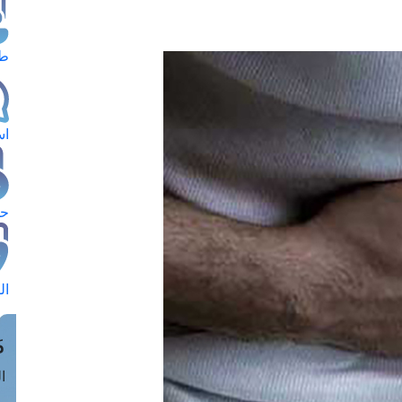
طل
اس
حج
ال
م
الق