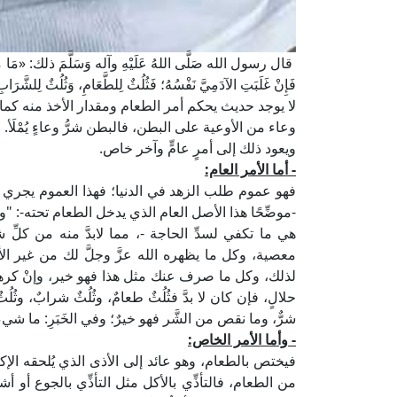
قال رسول الله صَلَّى اللهُ عَلَيْهِ وآله وَسَلَّمَ ذلك: «مَا مَلأ آدَ
فَإِنْ غَلَبَتِ الآدَمِيَّ نَفْسُهُ؛ فَثُلُثٌ لِلطَّعَامِ، وَثُلُثٌ لِ
لا يوجد حديث يحكم أمر الطعام ومقدار الأخذ منه كما ي
وعاء من الأوعية على البطن، فالبطن شرُّ وعاءٍ يُمْلَأ.
ويعود ذلك إلى أمرٍ عامٍّ وآخر خاص.
- أما الأمر العام:
فهو عموم طلب الزهد في الدنيا؛ فهذا العموم يجري 
-موضِّحًا هذا الأصل العام الذي يدخل الطعام تحته-: "وق
هي ما تكفي لسدِّ الحاجة -، مما لابدَّ منه من ك
معصية، وكل ما يظهره الله عزَّ وجلَّ لك من غير الأم
لذلك، وكل ما صرف عنك مثل هذا فهو خير، وإنْ كرهت؛ وفي ا
حلالٍ، فإن كان لا بدَّ فثُلُثٌ طعامٌ، وثُلُثٌ شرابٌ، وثُلُث
شرٌّ، وما نقص من الشَّر فهو خيرٌ؛ وفي الخَبَرِ: ما 
- وأما الأمر الخاص:
فيختص بالطعام، وهو عائد إلى الأذى الذي يُلحقه الإكث
من الطعام، فالتأذِّي بالأكل مثل التأذِّي بالجوع أو 