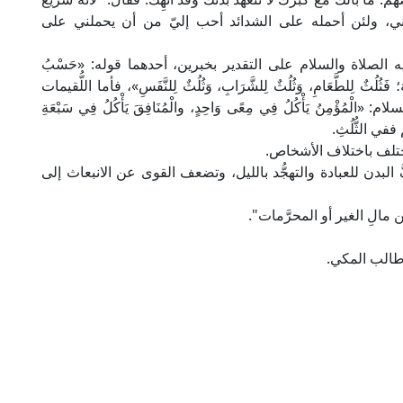
ي، ولئن أحمله على الشدائد أحب إليّ من أن يحملني على
 الصلاة والسلام على التقدير بخبرين، أحدهما قوله: «حَسْبُ
سُهُ؛ فَثُلُثٌ لِلطَّعَامِ، وَثُلُثٌ لِلشَّرَابِ، وَثُلُثٌ لِلنَّفَسِ»، فأما اللُّقيمات
ْمِنُ يَأْكُلُ فِي مِعًى وَاحِدٍ، والْمُنَافِقَ يَأْكُلُ فِي سَبْعَةِ
ففي الثُّلُثِ.
 يختلف باختلاف الأشخاص.
 البدن للعبادة والتهجُّد بالليل، وتضعف القوى عن الانبعاث إلى
ن مالِ الغير أو المحرَّمات".
طالب المكي.