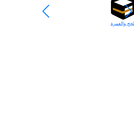
لحج والعمرة
رمضان