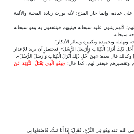
ى عباده، وإنما جاز المدح؛ لأنه يورث زيادة المحبة والألفة
هم؛ لأنهم يثنون عليه سبحانه فيثيبهم فينتفعون به وهو سبحانه
حه سبحانه.
 وتهليله وتحميده وتكبيره وسائر الأذكار".
نْ أَجْلِ ذَلِكَ أَنْزَلَ الْكِتَابَ وَأَرْسَلَ الرُّسُلَ» فيحتمل أن يريد للإعذار
هم وتقصيرهم فيغفر لهم، كما قال:
﴿وَ
هُوَ الَّذِي يَقْبَلُ التَّوْبَةَ عَنْ
 رضي الله عنه وَهُوَ فِي النَّزْعِ، فَقَالَ: إِذَا أَنَا مُتُّ، فَاصْنَعُوا بِي