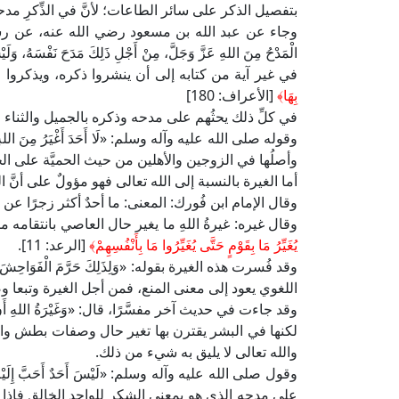
بتفصيل الذكر على سائر الطاعات؛ لأنَّ في الذِّكرِ مدح
وجاء عن عبد الله بن مسعود رضي الله عنه، عن رسول الله
الْمَدْحُ مِنَ اللهِ عَزَّ وَجَلَّ، مِنْ أَجْلِ ذَلِكَ مَدَحَ نَفْسَهُ، وَ
في غير آية من كتابه إلى أن ينشروا ذكره، ويذكروا
بِهَا﴾
[الأعراف: 180]
في كلِّ ذلك يحثُهم على مدحه وذكره بالجميل والثنا
وقوله صلى الله عليه وآله وسلم: «لَا أَحَدَ أَغْيَرُ مِنَ الل
وأصلُها في الزوجين والأهلين من حيث الحميَّة على 
أما الغيرة بالنسبة إلى الله تعالى فهو مؤولٌ على أنَّ ال
وقال الإمام ابن فُورك: المعنى: ما أحدٌ أكثر زجرًا عن
وقال غيره: غيرةُ اللهِ ما يغير حال العاصي بانتقامه م
يُغَيِّرُ مَا بِقَوْمٍ حَتَّى يُغَيِّرُوا مَا بِأَنْفُسِهِمْ﴾
[الرعد: 11].
وقد فُسرت هذه الغيرة بقوله: «وَلِذَلِكَ حَرَّمَ الْفَوَاحِش
اللغوي يعود إلى معنى المنع، فمن أجل الغيرة وتبعا 
وقد جاءت في حديث آخر مفسَّرًا، قال: «وَغَيْرَةُ اللهِ أَنْ يَأْت
لكنها في البشر يقترن بها تغير حال وصفات بطش وانزع
والله تعالى لا يليق به شيء من ذلك.
وقول صلى الله عليه وآله وسلم: «لَيْسَ أَحَدٌ أَحَبَّ إِلَيْه
على مدحه الذي هو بمعنى الشكر للواحد الخالق فإذا