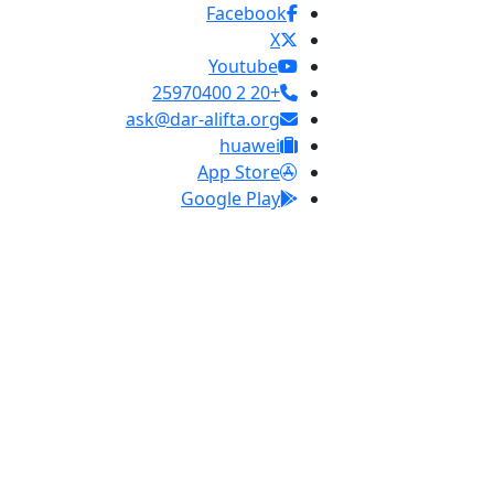
Facebook
X
Youtube
+20 2 25970400
ask@dar-alifta.org
huawei
App Store
Google Play