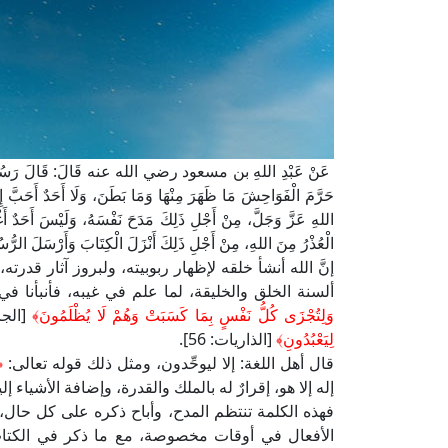
عَنْ عَبْدِ اللهِ بن مسعود رضي الله عنه قَالَ: قَالَ رَسُولُ اللهِ ص
حَرَّمَ الْفَوَاحِشَ مَا ظَهَرَ مِنْهَا وَمَا بَطَنَ، وَلَا أَحَدٌ أَحَبَّ 
اللهِ عَزَّ وَجَلَّ، مِنْ أَجْلِ ذَلِكَ مَدَحَ نَفْسَهُ، وَلَيْسَ أَحَدٌ أَغ
الْعُذْرُ مِنَ اللهِ، مِنْ أَجْلِ ذَلِكَ أَنْزَلَ الْكِتَابَ وَأَرْسَلَ 
إنَّ الله أنشأ خلقه لإظهار ربوبيته، ولبروز آثار قدرت
ألسنة الخلق والخليقة، لما علم في غيبه، فأنبأنا في 
وَلِتُجْزَى كُلُّ نَفْسٍ بِمَا كَسَبَتْ وَهُمْ لَا يُظْلَمُونَ﴾
[الجاثية: 22] فأعلمن
لِيَعْبُدُونِ﴾
[الذاريات: 56].
قال أهل اللغة: إلا ليوحِّدون، ومثل ذلك قوله تعالى:
﴿
إله إلا هو، إقرارٌ له بالملك والقدرة، وإضافة الأشياء إلي
فهذه الكلمة تنتظم المدح، وأباح ذكره على كل حال، تق
الأفعال في أوقات مخصوصة، مع ما ذكر في الكتاب