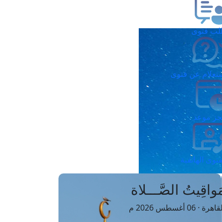
ب فتوى
تعلام عن فتوى
ز موعد
فتوى الهاتفية
َواقِيتُ الصَّـــلاة
اهرة · 06 أغسطس 2026 م