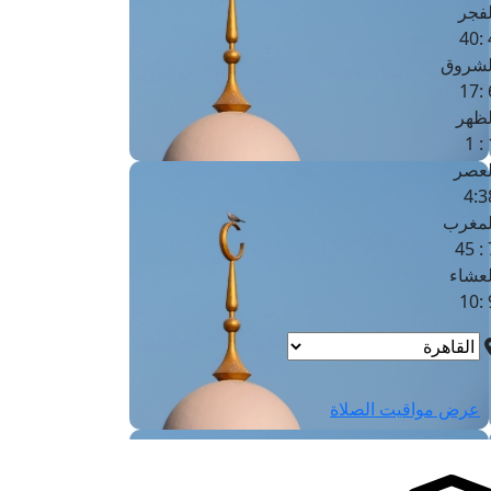
لفجر
4
لشروق
6
لظهر
1
لعصر
4:3
لمغرب
7 
لعشاء
9
عرض مواقيت الصلاة