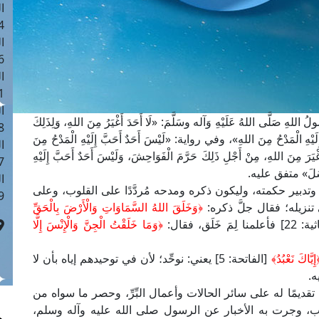
ا
 :40
ا
 :17
ا
 : 1
ا
َلَّى اللهُ عَلَيْهِ وَآله وسَلَّمَ: «لَا أَحَدَ أَغْيَرُ مِنَ اللهِ، وَلِذَلِكَ
8
إِلَيْهِ الْمَدْحُ مِنَ اللهِ»، وفي رواية: «لَيْسَ أَحَدٌ أَحَبَّ إِلَيْهِ الْمَدْحُ مِنَ
ا
ْيَرَ مِنَ اللهِ، مِنْ أَجْلِ ذَلِكَ حَرَّمَ الْفَوَاحِشَ، وَلَيْسَ أَحَدٌ أَحَبَّ إِلَيْهِ
: 45
الرُّسُلَ» متفق عليه.
ا
ه، وتدبير حكمته، وليكون ذكره ومدحه مُردَّدًا على القلوب، وعلى
 :10
تنزيله؛ فقال جلَّ ذكره:
﴿وَخَلَقَ اللهُ السَّمَاوَاتِ وَالْأَرْضَ بِالْحَقِّ
ا لِمَ خَلَق، فقال:
﴿وَمَا خَلَقْتُ الْجِنَّ وَالْإِنْسَ إِلَّا
إِيَّاكَ نَعْبُدُ﴾
[الفاتحة: 5] يعني: نوحِّد؛ لأن في توحيدهم إياه بأن لا
ه.
ديمًا له على سائر الحالات وأعمال البِّرِّ، وحصر ما سواه من
، وجرت به الأخبار عن الرسول صلى الله عليه وآله وسلم،