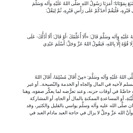
عَ بِمَوْتَانَا؛ أَمَرَنَا رَسُولُ اللهِ صَلَّى اللهُ عَلَيْهِ وآله وَسَلَّمَ
قَبْرِهِ، فَلْيَقُمْ أَحَدُكُمْ عَلَى رَأْسِ قَبْرِهِ، ثُمَّ لِيَقُلْ:
لَيْهِ وَآله وسَلَّمَ قَالَ: «أَلَا أُعَلِّمُكَ -أَوْ قَالَ: أَلَا أَدُلُّكَ- عَلَى
 قُوَّةَ إِلَّا بِاللهِ، فَيَقُولُ اللهُ عَزَّ وَجَلَّ: أَسْلَمَ عَبْدِي
للهُ عَلَيْهِ وَآله وسَلَّمَ: «مِنْ أَقَالَ مُسْلِمًا، أَقَالَ اللهُ
لمسلم لأخيه في المال والجاه أو الخدمة والنّصيحة.. أو غير
َّةً في أوقات حزنه، وعند تعرُّضه لما يعكِّر صفوَه، وهنا
بَةِ، أو المساعدةِ الممكنةِ بالمال أو الجاهِ، أو المشاركة
ن صلَّى الله عليه وآله وسلَّم يواسي بالقليل والكثير، وقد
أنَّ الله عزَّ وجلَّ لا يزال في حاجة العبد مادام العبد في