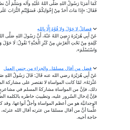
كَمَا أَمَرَنَا رَسُولُ اللهِ صَلَّى اللهُ عَلَيْهِ وآله وَسَلَّمَ أَنْ نصْنَ
فَقَالَ: «إِذَا مَاتَ أَحَدٌ مِنْ إِخْوَانِكُمْ، فَسَوَّيْتُمِ التُّرَابَ عَلَى 
فضائلُ لا حَوْلَ وَلا قُوَّةَ إِلَّا بِاللهِ
عَنْ أَبِي هُرَيْرَةَ رَضِيَ اللهُ عَنْهُ، أَنَّ رَسُولَ اللهِ صَلَّى اللهُ عَ
كَلِمَةٍ مِنْ تَحْتِ الْعَرْشِ مِنْ كَنْزِ الْجَنَّةِ؟ تَقُولُ: لَا حَوْلَ وَلَا
وَاسْتَسْلَمَ».
فضل من أقال مسلمًا.. والجزاء من جنس العمل
عَنْ أَبِي هُرَيْرَةَ رضي الله عنه قَالَ: قَالَ رَسُولُ اللهِ صَلَّى ا
عَثْرَتَهُ». لمّا كانت المواساة لا تقتصر على مشاركة ا
ذلك، فإنَّ من المواساة مشاركةُ المسلم في مشاعره خاص
فإنَّ إدخال السّرور عليه، وتطييبَ خاطره بالكلمة الطَّيِّ
الوجدانيَّة هو من أعظم المواساة وأجلِّ أنواعها، وقد كا
علَّمنا أنَّ من أقال مسلمًا من عثرته أقال الله عثرتَه، و
حاجة أخيه.