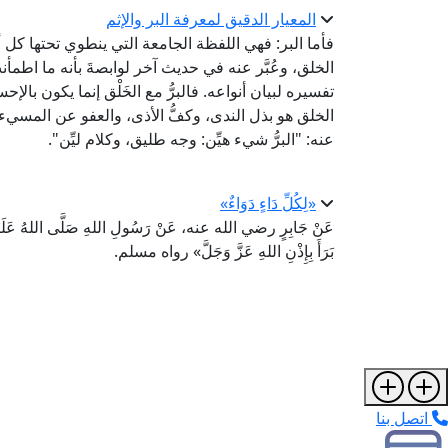
المعيار الدقيق لمعرفة البر والإثم
فأما البر: فهي اللفظة الجامعة التي ينطوي تحتها ك
الخلق، وعُبَّر عنه في حديث آخر لوابصةَ بأنه ما اطمأ
تفسيره لبيان أنواعه. فالبرُّ مع الخَلْق إنما يكون ب
الخلق هو بذل الندى، وكفُّ الأذى، والعفو عن المسي
عنه: "البرُّ شيء هيِّن: وجه طليق، وكلام ليِّن".
«لِكُلِّ دَاءٍ دَوَاءٌ»
عَنْ جَابِرٍ رضي الله عنه، عَنْ رَسُولِ اللهِ صَلَّى اللهُ عَلَيْهِ وَآله 
بَرَأَ بِإِذْنِ اللهِ عَزَّ وَجَلَّ» رواه مسلم.
اتصل بنا