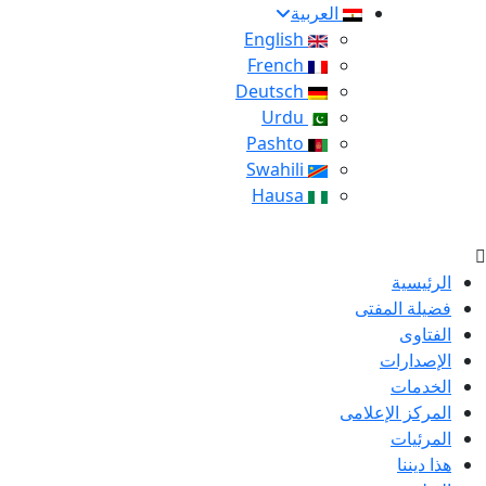
العربية
English
French
Deutsch
Urdu
Pashto
Swahili
Hausa
الرئيسية
فضيلة المفتى
الفتاوى
الإصدارات
الخدمات
المركز الإعلامى
المرئيات
هذا ديننا