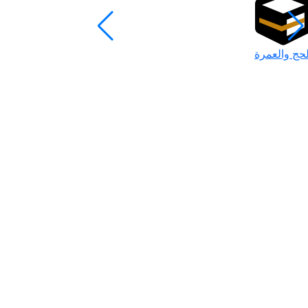
لحج والعمرة
رمضان