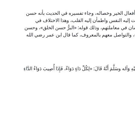
ل أفعال الخير وخصاله، وجاء تفسيره في الحديث بأنه حسن
نت إليه النفس واطمأن إليه القلب، وهذا الاختلاف في
الإحسان في معاملتهم، وذلك قوله: «البرُّ حسن الخلق»، وحسن
ء، والتواصل معهم بالمعروف، كما قال ابن عمر رضي الله
وسَلَّمَ أَنَّهُ قَالَ: «لِكُلِّ دَاءٍ دَوَاءٌ، فَإِذَا أُصِيبَ دَوَاءُ الدَّاءِ