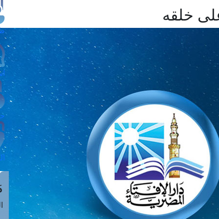
على خلقه
طل
اس
حج
ال
م
الق