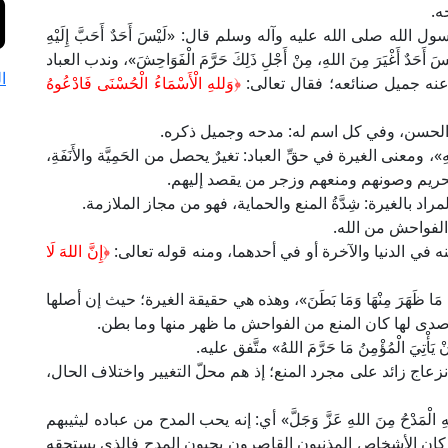
ه.
 صلى الله عليه وآله وسلم قال: «لَيْسَ أَحَدٌ أَحَبَّ إِلَيْهِ
لَيْسَ أَحَدٌ أَغْيَرَ مِنَ اللهِ، مِنْ أَجْلِ ذَلِكَ حَرَّمَ الْفَوَاحِشَ»، وندب العباد
ا
 عنه جميل صنائعه؛ فقال تعالى:
﴿وَللهِ الْأَسْمَاءُ الْحُسْنَى فَادْعُوهُ
ء الحسن، وفي كل اسم له: مدحه وجميل ذكره.
هِ»، ومعنى الغيرة في حقِّ العباد: تغيرٌ يحصل من الحَمِيَّة والأَنَفَةِ،
الحريم وصونهم ومنعهم وزجر من يقصد إليهم.
مراد بالغيرة: شِدَّةُ المنع والحماية، فهو من مجاز الملازمة.
 الفواحش من الله.
نه في الدنيا والآخرة أو في أحدهما، ومنه قوله تعالى:
﴿إِنَّ اللهَ لَا
َ مَا ظَهَرَ مِنْهَا وَمَا بَطَنَ»، وهذه هي حقيقة الغيرة؛ حيث إن أصلها
وصدى لها كان المنع من الفواحش ما ظهر منها وما بطن.
ِيَ الْمُؤْمِنُ مَا حَرَّمَ اللهُ» متَّفق عليه.
اج زائد على مجرد المنع؛ إذ هم محلّ التغيير واختلاف الحال،
ِ الْمَدْحُ مِنَ اللهِ عَزَّ وَجَلَّ» أي: إنه يحب المدح من عباده ليثيبهم
 كان الأشخاص المذنبون القاصرون يحبون المدح فالذي يستحقه