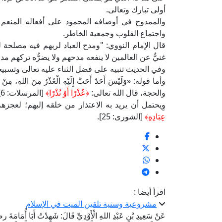
أولى تبارك وتعالى.
والممدوح في أوصافه المحمود على أفعاله المنعم عل
واجتماع القلوب وجمعية الخاطر.
قال الإمام النووي: "ومدح العباد لربهم فيه مصلحة ل
غنيٌّ عن العالمين لا ينفعه مدحهم ولا يضرُّه تركهم مد
وفي الحديث تنبيه على فضل الثناء عليه تعالى وتسبيحه
وأما قوله: «وَلَيْسَ أَحَدٌ أَحَبَّ إِلَيْهِ الْعُذْرُ مِنَ اللهِ، مِ
والحجة، قال الله تعالى:
﴿عُذْرًا أَوْ نُذْرًا﴾
[المرسلات: 6] وكذلك قال بعده: «مِنْ أَجْلِ ذَلِكَ أَنْزَلَ الْكِتَابَ وَأَرْسَلَ الرُّسُلَ».
وِيحتمل أن يريد به الاعتذار من خلقه إليهم؛ لعجز
عِبَادِهِ﴾
[الشورى: 25].
اقرأ أيضا :
مشروعية وسنية تلقين الميت في الإسلام
عَنْ سَعِيدِ بْنِ عَبْدِ اللهِ الْأَوْدِيِّ قَالَ: شَهِدْتُ أَبَا أُمَامَةَ