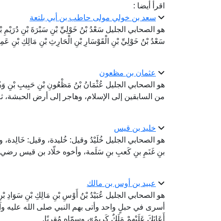
اقرأ أيضا :
سعد بن خولي مولى حاطب بن أبي بلتعة
هو الصحابي الجليل سَعْدُ بْنُ خَوْلِيِّ بْنِ سَبْرَةَ بْنِ دُرَيْمِ بْنِ
سَعْدُ بْنُ خَوْلِيِّ بْنِ الْقَوْسَارِ بْنِ الْحَارِثِ بْنِ مَالِكِ بْنِ عَمِير
عثمان بن مظعون
هو الصحابي الجليل عُثْمَانُ بْنُ مَظْعُونِ بْنِ حَبِيبِ بْنِ 
من السابقين إلى الإسلام، وهاجر إلى أرض الحبشة، ثم
خليد بن قيس
هو الصحابي الجليل خُلَيْدُ وقيل: خُليدة، وقيل: خَالِدة، وقيل:
بنِ غَنَمِ بنِ كَعبِ بنِ سَلَمة، وأخوه خلّاد بن قيس رضي 
عبيد بن أوس بن مالك
هو الصحابي الجليل عُبَيْدُ بْنُ أَوْسِ بْنِ مَالِكِ بْنِ سَوَادِ 
أسرى في حبلٍ واحد وأتى بهم النبي صلى الله عليه وآله
أَعَانَكَ عَلَيْهِمْ مَلَكٌ كَرِيمٌ»، وسمّاه مُقرِنًا.