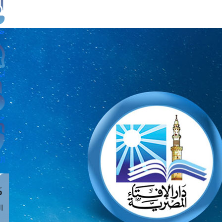
طل
اس
حج
ال
م
الق