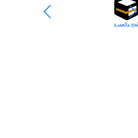
لحج والعمرة
رمضان