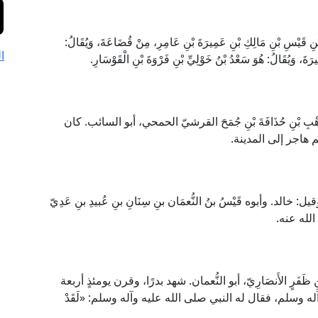
 قَيْسِ بْنِ مَالِكِ بْنِ عَمِيرَةَ بْنِ عَامِرِ، مِنْ قُضَاعَةَ، وَيُقَالُ:
ا
َةَ، وَيُقَالُ: هُوَ سَعْدُ بْنُ خَوْلِيِّ بْنِ فَرْوَةَ بْنِ الْقَوْسَارِ.
وَهْبِ بْنِ حُذَافَةَ بْنِ جُمَحَ القرشيّ الحمحي، أبو السائب. كان
 هاجر إلى المدينة.
 خالد. وأبوه قَيْسُ بنُ النُّعمَان بنِ سِنَانِ بنِ عُبيدِ بنِ عَدِيّ
الله عنه.
بْنِ ظَفَرٍ الأَنصَارِيّ، أبو النُّعمان. شهد بدرًا، وقرن يومئذٍ أربعة
 وسلم، فقال له النبي صلى الله عليه وآله وسلم: «لَقَدْ