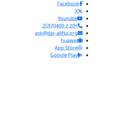
Facebook
X
Youtube
+20 2 25970400
ask@dar-alifta.org
huawei
App Store
Google Play