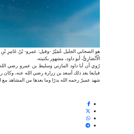
هو الصحابي الجليل عُمَيْرُ -وقيل: عمرو- بْنُ عَامِرِ بْنِ مَالِكِ ب
الْأَنْصَارِيُّ، أبو داود، مشهور بكنيته.
رُوي أن أبا داود المازني وسليط بن عمرو رضي الله ع
فبايعا بعد ذلك أسعد بن زرارة رضي الله عنه، وكان رأس
شهد عميرٌ رحمه الله بدرًا وما بعدها من المشاهد مع 