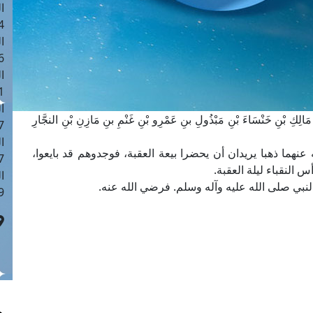
ا
 :42
ا
 :18
ا
 : 1
ا
ْنِ خَنْسَاءَ بْنِ مَبْذُولِ بنِ عَمْرِو بْنِ غَنْمِ بنِ مَازِنِ بْنِ النجَّارِ
7
ا
نهما ذهبا يريدان أن يحضرا بيعة العقبة، فوجدوهم قد بايعوا،
: 43
 النقباء ليلة العقبة.
ا
النبي صلى الله عليه وآله وسلم. فرضي الله عنه.
 :8