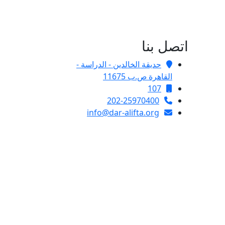
اتصل بنا
حديقة الخالدين - الدراسة -
القاهرة ص.ب 11675
107
202-25970400
info@dar-alifta.org