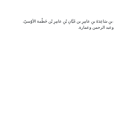
ةَ بنِ سَاعِدَةَ بنِ عامِرِ بن غَيَّانِ بْنِ عامِرِ بْن خَطْمة الأوْسيّ،
ه وعبد الرحمن وعمارة.