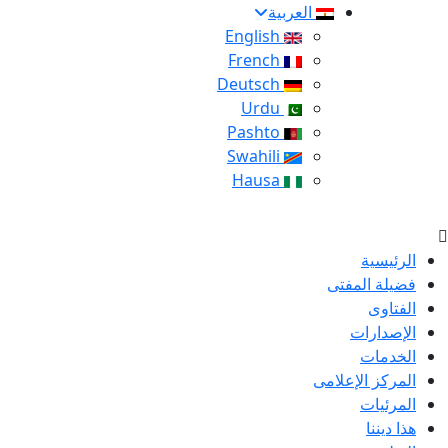
العربية
English
French
Deutsch
Urdu
Pashto
Swahili
Hausa
الرئيسية
فضيلة المفتى
الفتاوى
الإصدارات
الخدمات
المركز الإعلامى
المرئيات
هذا ديننا