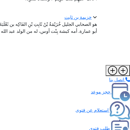
خزيمة بن ثابت
هو الصحابي الجليل خُزَيْمَةُ بْنُ ثَابِتِ بْنِ الفَاكِه بن ثَعْلَبَ
أبو عمارة. أمه كبشة بِنْت أوس، له من الولد عبد الل
اتصل بنا
حجز موعد
استعلام عن فتوى
طلب فتوى