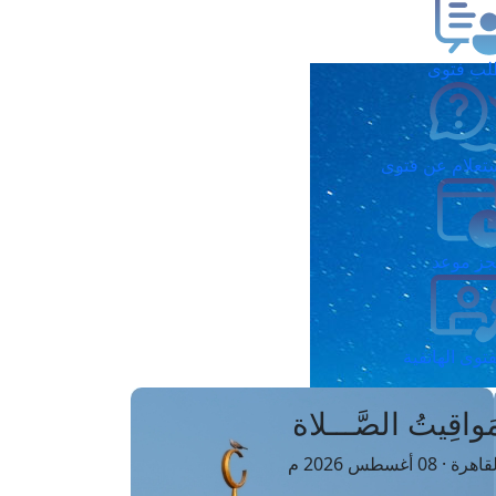
ب فتوى
تعلام عن فتوى
ز موعد
فتوى الهاتفية
َواقِيتُ الصَّـــلاة
اهرة · 08 أغسطس 2026 م