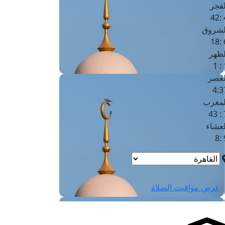
لفجر
4
لشروق
6
لظهر
1
لعصر
4:3
لمغرب
7 
لعشاء
9
عرض مواقيت الصلاة