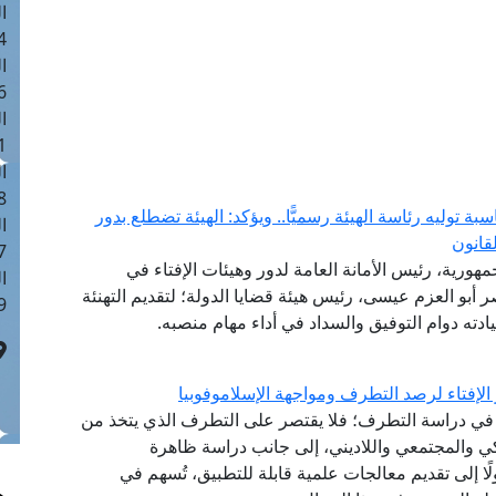
ا
 :41
ا
 :17
ا
 : 1
ا
8
ة توليه رئاسة الهيئة رسميًّا.. ويؤكد: الهيئة تضطلع بدور
ا
قانون
: 44
مهورية، رئيس الأمانة العامة لدور وهيئات الإفتاء في
ا
اصر أبو العزم عيسى، رئيس هيئة قضايا الدولة؛ لتقديم التهنئة
 :9
سيادته دوام التوفيق والسداد في أداء مهام منصبه.
الإفتاء لرصد التطرف ومواجهة الإسلاموفوبيا
نشئ عام 2020، مقاربةً شاملةً في دراسة التطرف؛ فلا يقتصر على التطرف الذي يتخذ من
كي والمجتمعي واللاديني، إلى جانب دراسة ظاهرة
لًا إلى تقديم معالجات علمية قابلة للتطبيق، تُسهم في