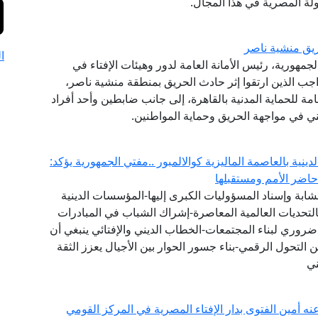
لة المصرية في هذا المجال.
يق منشية ناصر
ا
جمهورية، رئيس الأمانة العامة لدور وهيئات الإفتاء في
اجب الذين ارتقوا إثر حادث الحريق بمنطقة منشية ناصر،
امة للحماية المدنية بالقاهرة، إلى جانب ضابطين وأحد أفراد
ني في مواجهة الحريق وحماية المواطنين.
لدينية بالعاصمة الماليزية كوالالمبور ..مفتي الجمهورية يؤكد:
اضر الأمم ومستقبلها
ت الشابة وإسناد المسؤوليات الكبرى إليها-المؤسسات الدينية
هم بالتحديات العالمية المعاصرة-إشراك الشباب في المبادرات
ضروري لبناء المجتمعات-الخطاب الديني والإفتائي ينبغي أن
ن التحول الرقمي-بناء جسور الحوار بين الأجيال يعزز الثقة
ني
عنه أمين الفتوى بدار الإفتاء المصرية في المركز القومي