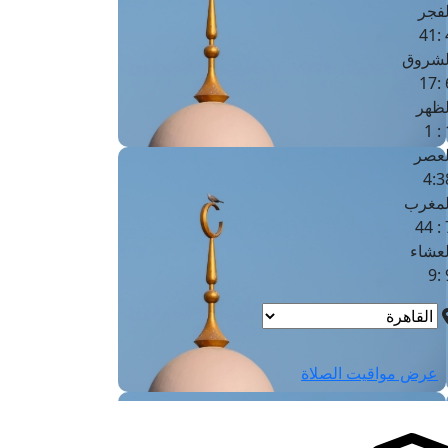
لفجر
4
لشروق
6
لظهر
1
لعصر
4:3
لمغرب
7 
لعشاء
9
عرض مواقيت الصلاة