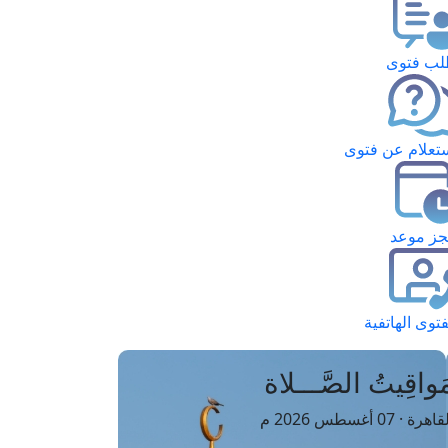
ب فتوى
تعلام عن فتوى
ز موعد
فتوى الهاتفية
َواقِيتُ الصَّـــلاة
اهرة · 07 أغسطس 2026 م