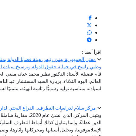
اقرأ أيضا :
مفتي الجمهورية يهنئ رئيس هيئة قضايا الدولة بمناسب
وطني راسخ في حماية حقوق الدولة وترسيخ سيادة ال
قام فضيلة الأستاذ الدكتور نظير محمد عياد، مفتي الج
العالم، اليوم الثلاثاء، بزيارة السيد المستشار عبدالن
لسيادته بمناسبة توليه رسميًّا رئاسة الهيئة، متمنيًا ل
مركز سلام لدراسات التطرف.. الذراع البحثي لدار 
ويتبنى المركز، الذي أُ
الدين غطاءً، وإنما يتناول كذلك أنماط التطرف السلو
الإسلاموفوبيا، وتحليل أسبابها ومحركاتها وآثارها، وصو