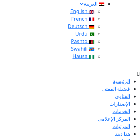
العربية
English
French
Deutsch
Urdu
Pashto
Swahili
Hausa
الرئيسية
فضيلة المفتى
الفتاوى
الإصدارات
الخدمات
المركز الإعلامى
المرئيات
هذا ديننا