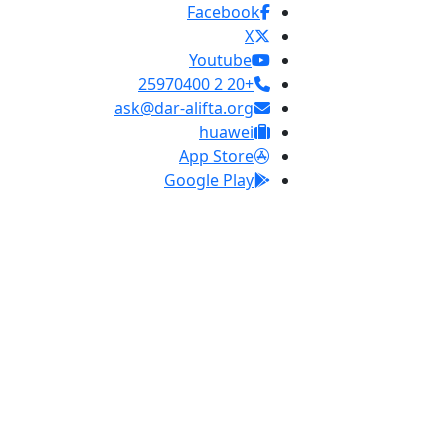
Facebook
X
Youtube
+20 2 25970400
ask@dar-alifta.org
huawei
App Store
Google Play