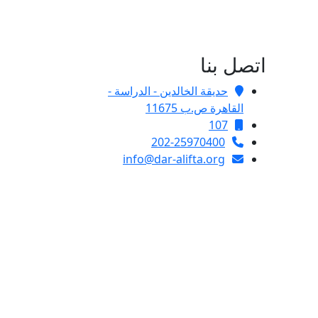
اتصل بنا
حديقة الخالدين - الدراسة -
القاهرة ص.ب 11675
107
202-25970400
info@dar-alifta.org