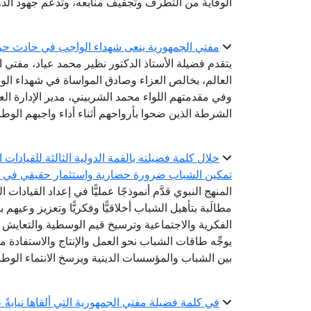
الوقاية من التطرف وتجفيف منابعه، وتدعم جهود الدو
مفتي الجمهورية ينعى شهداء الواجب في حادث حر
يتقدم فضيلة الأستاذ الدكتور نظير محمد عياد، مفتي ال
العالم، بخالص العزاء وصادق المواساة في شهداء الو
وفي مقدمتهم اللواء محمد الشربيني، مدير الإدارة الع
الشرطة الذين ضحوا بأرواحهم أثناء أداء واجبهم الوط
خلال كلمة فضيلته بالقمة الدولية الثالثة للقيادات ا
تمكين الشباب ضرورة حضارية واستثمار حقيقي في ح
المنهج النبوي قدَّم أنموذجًا عمليًّا في إعداد القيادا
مطالَبة بتأهيل الشباب أخلاقيًّا وفكريًّا وتعزيز وعي
الفكرية والاجتماعية وترسيخ قيم الوسطية والتعايش 
يوجِّه طاقات الشباب نحو العمل والإنتاج والاستفادة م
بين الشباب والمؤسسات الدينية ويرسخ الانتماء الوط
في كلمة فضيلة مفتي الجمهورية التي ألقاها نيابةً 