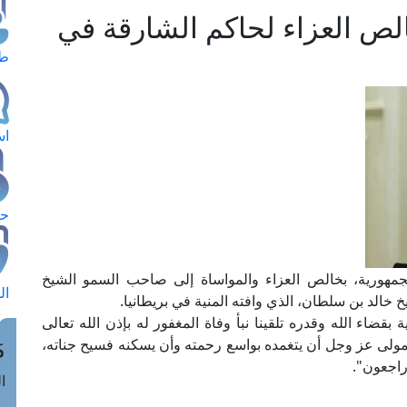
لص العزاء لحاكم الشارقة في
طل
اس
حج
الجمهورية، بخالص العزاء والمواساة إلى صاحب السمو الشيخ
ال
خالد بن سلطان، الذي وافته المنية في بريطانيا.
قضاء الله وقدره تلقينا نبأ وفاة المغفور له بإذن الله تعالى
م
مولى عز وجل أن يتغمده بواسع رحمته وأن يسكنه فسيح جناته،
 راجعون".
الق