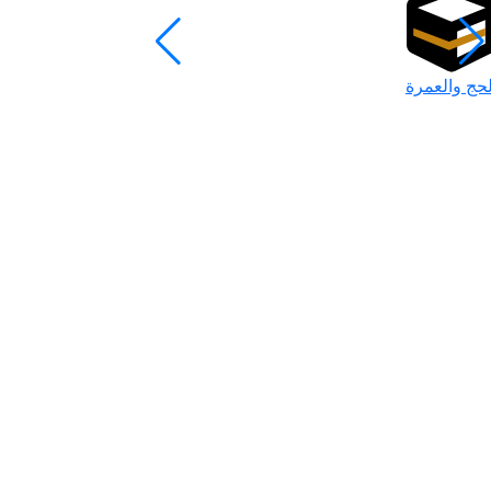
لحج والعمرة
رمضان