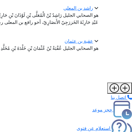
راشد بن المعلى
هو الصحابي الجليل رَاشِدُ بْنُ الْمُعَلَّى بْنِ لَوْذَانَ بْنِ حَارِثَةَ بْنِ 
عَبْدِ حَارِثَةَ الخَزرَجِيّ الأَنصَارِيّ، أخو رافع بن المعلى
عقبة بن عثمان
هو الصحابي الجليل عُقْبَةُ بْنُ عُثْمَانَ بْنِ خَلْدَةَ بْنِ مُخَلَّدِ بْ
اتصل بنا
حجز موعد
استعلام عن فتوى