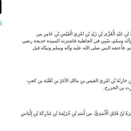
ا
 عَبْدِ الْعُزَّى بْنِ زَيْدِ بْنِ امْرِئِ الْقَيْسِ بْنِ عَامِرِ من
ه وآله وسلم، سُبِي في الجاهلية فاشترته السيدة خديجة رضي
، فأعتقه النبي صلى الله عليه وآله وسلم وتبنّاه قبل
بْنِ حَارِثَةَ بْنِ امْرِئِ القيس بنِ مالكِ الأغرّ بنِ ثَعْلَبَة بنِ كعبٍ
رِث بن الخزرج.
ُ فَاتِكٍ الْأَسَدِيُّ، من أَسَدِ بْنِ خُزَيْمَةَ بْنِ مُدْرِكَةَ بْنِ إِلْيَاسِ