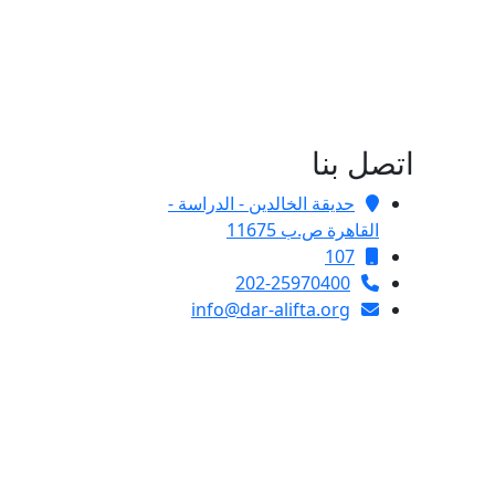
اتصل بنا
حديقة الخالدين - الدراسة -
القاهرة ص.ب 11675
107
202-25970400
info@dar-alifta.org