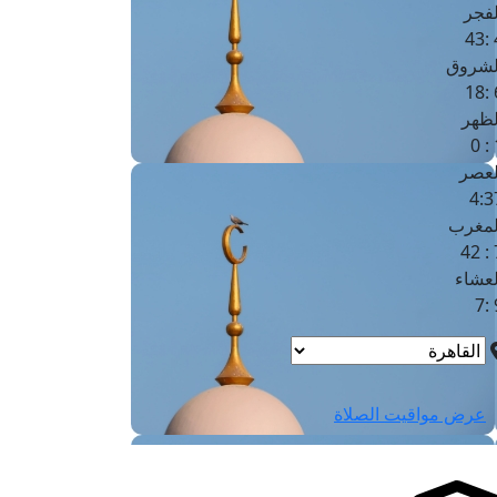
لفجر
4
لشروق
6
لظهر
1
لعصر
4:3
لمغرب
7 
لعشاء
9
عرض مواقيت الصلاة