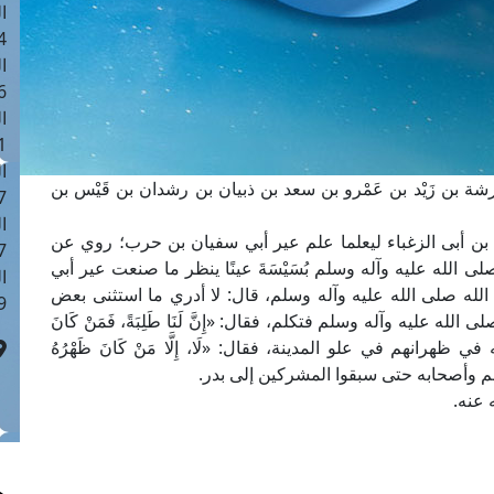
ا
 :43
ا
 :18
ا
 : 0
ا
 خرشة بن زَيْد بن عَمْرو بن سعد بن ذبيان بن رشدان بن قَيْس بن
7
ا
 بن أبى الزغباء ليعلما علم عير أبي سفيان بن حرب؛ روي عن
: 42
الله عليه وآله وسلم بُسَيْسَةَ عينًا ينظر ما صنعت عير أبي
ا
لله صلى الله عليه وآله وسلم، قال: لا أدري ما استثنى بعض
 :7
 عليه وآله وسلم فتكلم، فقال: «إِنَّ لَنَا طَلِبَةً، فَمَنْ كَانَ
نه في ظهرانهم في علو المدينة، فقال: «لَا، إِلَّا مَنْ كَانَ ظَهْرُهُ
لم وأصحابه حتى سبقوا المشركين إلى بدر.
 عنه.