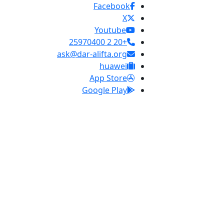
Facebook
X
Youtube
+20 2 25970400
ask@dar-alifta.org
huawei
App Store
Google Play