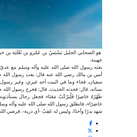
هو الصحابي الجليل بَسْبَسُ بن عَمْرو بن ثَعْلَبَة بن
جهينة.
بعثه رسول الله صلى الله عليه وآله وسلم مع عديّ
أنس بن مالك رضي الله عنه قال: بعث رسول الله صلى 
سفيان، فجاء وما في البيت أحد غيري، وغير رسول ا
نسائه، قال: فحدثه الحديث، قال: فخرج رسول الله صلى الله
ظَهْرُهُ حَاضِرًا فَلْيَرْكَبْ مَعَنَا» فجعل رجال يستأذنو
حَاضِرًا»، فانطلق رسول الله صلى الله عليه وآله وس
شهد بدرًا وأحدًا، وليس له عَقِبٌ -أي ذرية-. فرضي الله