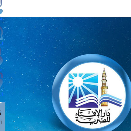
طل
اس
حج
ال
م
الق