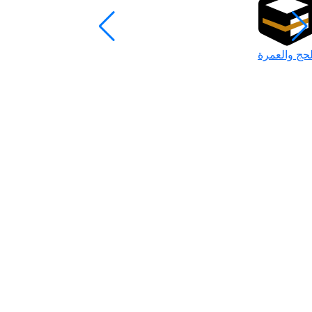
لحج والعمرة
رمضان