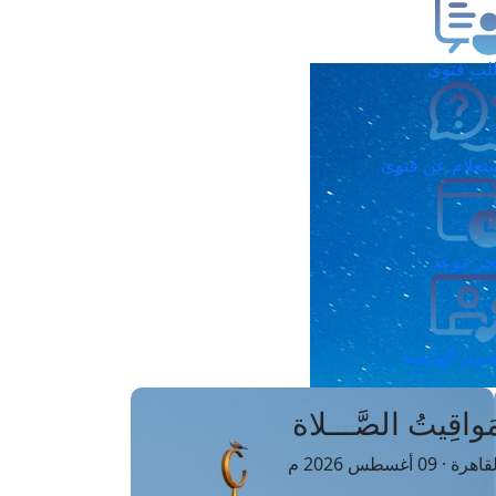
ب فتوى
تعلام عن فتوى
ز موعد
فتوى الهاتفية
َواقِيتُ الصَّـــلاة
اهرة · 09 أغسطس 2026 م