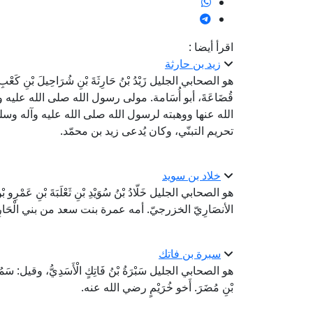
اقرأ أيضا :
زيد بن حارثة
هو الصحابي الجليل زَيْدُ بْنُ حَارِثَةَ بْنِ شُرَاحِيلَ بْنِ كَعْبِ بْنِ
قُضَاعَةَ، أبو أُسَامة. مولى رسول الله صلى الله علي
الله عنها ووهبته لرسول الله صلى الله عليه وآله وسلم
تحريم التبنّي، وكان يُدعى زيد بن محمّد.
خلاد بن سويد
هو الصحابي الجليل خَلّادُ بْنُ سُوَيْدِ بْنِ ثَعْلَبَةَ بْنِ عَمْرِو 
الأنصَارِيّ الخزرجيّ. أمه عمرة بنت سعد من بني الْحَا
سبرة بن فاتك
هو الصحابي الجليل سَبْرَةُ بْنُ فَاتِكٍ الْأَسَدِيُّ، وقيل: سَمُرَةُ بْن
بْنِ مُضَرَ. أَخو خُرَيْمٍ رضي الله عنه.