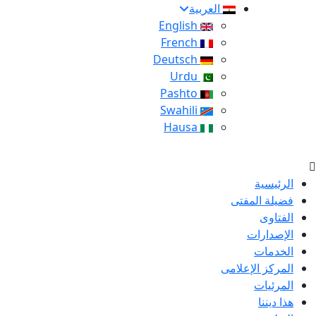
العربية
English
French
Deutsch
Urdu
Pashto
Swahili
Hausa
الرئيسية
فضيلة المفتى
الفتاوى
الإصدارات
الخدمات
المركز الإعلامى
المرئيات
هذا ديننا