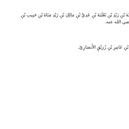
زَيْدِ بْنِ ثَعْلَبَةَ بْنِ عَدِيِّ بْنِ مَالِكِ بْنِ زَيْدِ مَنَاةَ بْنِ حَبِيبِ بْنِ
 رضي الله عنه.
نِ عَامِرِ بْنِ زُرَيْقٍ الأَنصَارِيّ.